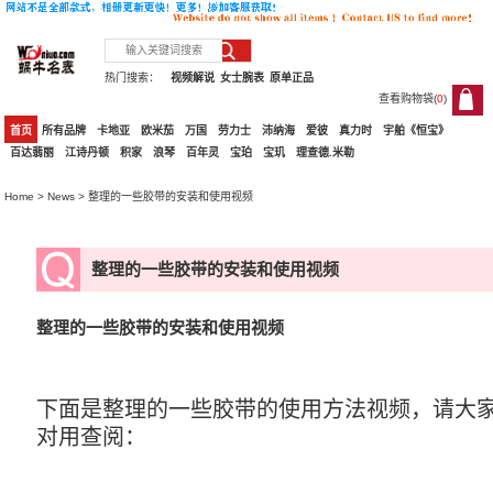
热门搜索：
视频解说
女士腕表
原单正品
查看购物袋(
0
)
0
首页
所有品牌
卡地亚
欧米茄
万国
劳力士
沛纳海
爱彼
真力时
宇舶《恒宝》
百达翡丽
江诗丹顿
积家
浪琴
百年灵
宝珀
宝玑
理查德.米勒
Home
>
News
> 整理的一些胶带的安装和使用视频
整理的一些胶带的安装和使用视频
整理的一些胶带的安装和使用视频
下面是整理的一些胶带的使用方法视频，请大
对用查阅：