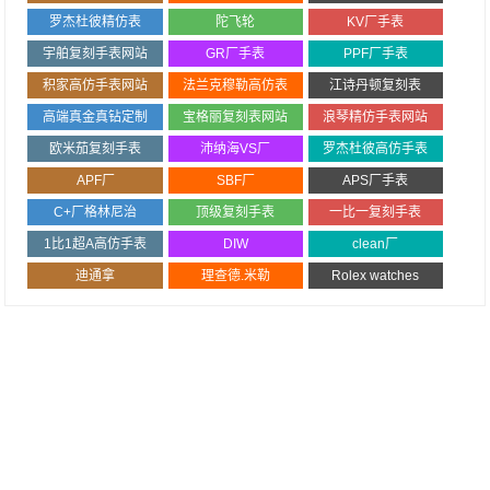
罗杰杜彼精仿表
陀飞轮
KV厂手表
宇舶复刻手表网站
GR厂手表
PPF厂手表
积家高仿手表网站
法兰克穆勒高仿表
江诗丹顿复刻表
高端真金真钻定制
宝格丽复刻表网站
浪琴精仿手表网站
欧米茄复刻手表
沛纳海VS厂
罗杰杜彼高仿手表
APF厂
SBF厂
APS厂手表
C+厂格林尼治
顶级复刻手表
一比一复刻手表
1比1超A高仿手表
DIW
clean厂
迪通拿
理查德.米勒
Rolex watches