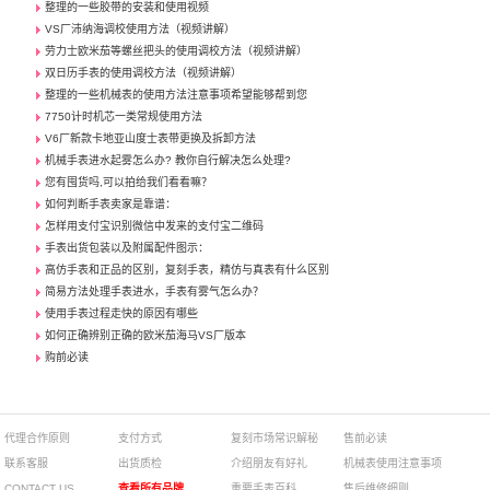
整理的一些胶带的安装和使用视频
VS厂沛纳海调校使用方法（视频讲解）
劳力士欧米茄等螺丝把头的使用调校方法（视频讲解）
双日历手表的使用调校方法（视频讲解）
整理的一些机械表的使用方法注意事项希望能够帮到您
7750计时机芯一类常规使用方法
V6厂新款卡地亚山度士表带更换及拆卸方法
机械手表进水起雾怎么办? 教你自行解决怎么处理?
您有囤货吗,可以拍给我们看看嘛？
如何判断手表卖家是靠谱：
怎样用支付宝识别微信中发来的支付宝二维码
手表出货包装以及附属配件图示：
高仿手表和正品的区别，复刻手表，精仿与真表有什么区别
简易方法处理手表进水，手表有雾气怎么办？
使用手表过程走快的原因有哪些
如何正确辨别正确的欧米茄海马VS厂版本
购前必读
代理合作原则
支付方式
复刻市场常识解秘
售前必读
联系客服
出货质检
介绍朋友有好礼
机械表使用注意事项
CONTACT US
查看所有品牌
重要手表百科
售后维修细则