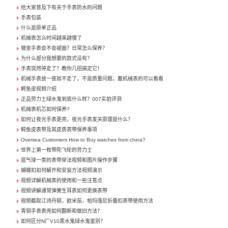
给大家普及下有关于手表防水的问题
手表包装
什么是原单正品
机械表怎么时间越来越慢了
镀金手表会不会褪面？日常怎么保养？
为什么部分我想要的款式没有？
手表突然停走了？教你几招搞定它！
机械手表放一夜就不走了，不是质量问题，戴机械表的可以看看
鳄鱼皮视频介绍
正品劳力士绿水鬼到底什么样？007实拍评测
机械表机芯如何保养?
如何让夜光手表更亮，夜光手表发关原理是什么？
鳄鱼皮表带及其皮质表带保养事项
Oversea Customers How to Buy watches from china?
世界上第一枚带陀飞轮的劳力士
蓝气球一类的表带穿法视频和图片操作步骤
蝴蝶扣如何解开和安装方法视频演示
视频详解机械表的使用和一些注意点
视频讲解通常弹簧生耳表如何更换表带
视频截取江诗丹顿，欧米茄，帕玛强尼折叠扣表带使用方法
青铜手表表壳如何翻新和做旧方法？
如何区分N厂V10黑水鬼绿水鬼鉴别？