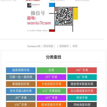
Contact US
|
网站地图
|
|
视频解析
|
新闻
分类查找
独家视频评测
女表
V6厂手表
万国一比一高仿表
ZF厂手表
N厂手表
爱彼复刻手表
卡地亚高仿手表
理查德米勒复刻表
百年灵超A高仿表
V7厂手表官网
百达翡丽复刻手表
JF厂手表
XF厂手表
原单手表
VS厂手表
欧米茄高仿手表
沛纳海复刻表