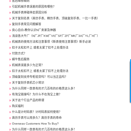
售后维修细则
引起机械手表误差的原因有哪些？
机械手表摔碰停走原因分析
关于复刻名表（高仿手表、精仿手表、顶级复刻手表、一比一手表）
复刻手表常见问题解答
良心自白-教你认识N厂卖家及神器
浅谈各大牛厂（N厂JF厂KW厂V6厂SF厂ZF厂MK厂3A厂YL厂H厂）
机械表的使用方法和注意事项《新表使用注意事项》新手必读
扣子太松扣不上 或者太紧了扣不上处理办法
付款方式？
蜗牛售后服务
机械表误差多少为正常？
扣子太松扣不上 或者太紧了扣不上处理办法
顶级复刻支持专柜验货吗？可以当正品吗？
关于复刻手表机芯小常识
为什么同样一款表有的才几百有的价格贵这么多？
有淘宝链接吗？为什么不在淘宝上做？
关于这个行业产品的称谓
购买福利
什么是计时码表？计时码表如何使用？
高仿手表可以用多久？高仿手表的寿命
Overseas Customers How To Buy?
为什么同样一款表有的才几百有的价格贵这么多？