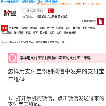
热门搜索：
视频解说
女士腕表
原单正品
查看购物袋(
0
)
0
首页
所有品牌
卡地亚
欧米茄
万国
劳力士
沛纳海
爱彼
真力时
宇舶《恒宝》
百达翡丽
江诗丹顿
积家
浪琴
百年灵
宝珀
宝玑
理查德.米勒
Home
>
News
> 怎样用支付宝识别微信中发来的支付宝二维码
怎样用支付宝识别微信中发来的支付宝二维码
怎样用支付宝识别微信中发来的支付宝
二维码
1、打开手机的微信，点击微信发送过来的
支付宝二维码。