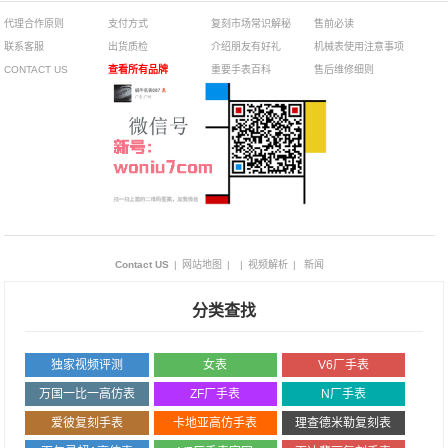
代理合作原则
支付方式
复刻市场常识解秘
售前必读
联系客服
出货质检
介绍朋友有好礼
机械表使用注意事项
CONTACT US
查看所有品牌
重要手表百科
售后维修细则
Contact US
|
网站地图
|
|
视频解析
|
新闻
分类查找
独家视频评测
女表
V6厂手表
万国一比一高仿表
ZF厂手表
N厂手表
爱彼复刻手表
卡地亚高仿手表
理查德米勒复刻表