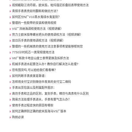
视频截取江诗丹顿，欧米茄，帕玛强尼折叠扣表带使用方法
青铜手表表壳如何翻新和做旧方法？
如何区分N厂V10黑水鬼绿水鬼鉴别？
整理的一些胶带的安装和使用视频
VS厂沛纳海调校使用方法（视频讲解）
劳力士欧米茄等螺丝把头的使用调校方法（视频讲解）
双日历手表的使用调校方法（视频讲解）
整理的一些机械表的使用方法注意事项希望能够帮到您
7750计时机芯一类常规使用方法
V6厂新款卡地亚山度士表带更换及拆卸方法
机械手表进水起雾怎么办? 教你自行解决怎么处理?
您有囤货吗,可以拍给我们看看嘛？
如何判断手表卖家是靠谱：
怎样用支付宝识别微信中发来的支付宝二维码
手表出货包装以及附属配件图示：
高仿手表和正品的区别，复刻手表，精仿与真表有什么区别
简易方法处理手表进水，手表有雾气怎么办？
使用手表过程走快的原因有哪些
如何正确辨别正确的欧米茄海马VS厂版本
购前必读