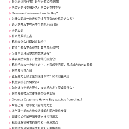
什么是计时码表？计时码表如何使用？
高仿手表可以用多久？高仿手表的寿命
Overseas Customers How To Buy?
为什么同样一款表有的才几百有的价格贵这么多？
给大家普及下有关于手表防水的问题
手表包装
什么是原单正品
机械表怎么时间越来越慢了
镀金手表会不会褪面？日常怎么保养？
为什么部分我想要的款式没有？
手表突然停走了？教你几招搞定它！
机械手表放一夜就不走了，不是质量问题，戴机械表的可以看看
鳄鱼皮视频介绍
正品劳力士绿水鬼到底什么样？007实拍评测
机械表机芯如何保养?
如何让夜光手表更亮，夜光手表发关原理是什么？
鳄鱼皮表带及其皮质表带保养事项
Oversea Customers How to Buy watches from china?
世界上第一枚带陀飞轮的劳力士
蓝气球一类的表带穿法视频和图片操作步骤
蝴蝶扣如何解开和安装方法视频演示
视频详解机械表的使用和一些注意点
视频讲解通常弹簧生耳表如何更换表带