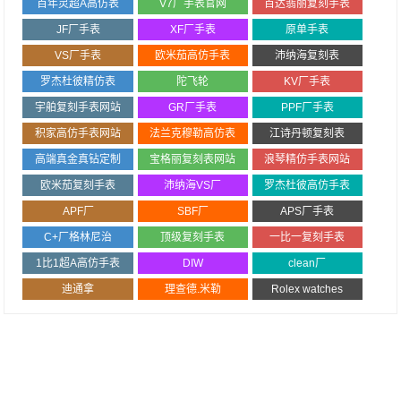
百年灵超A高仿表
V7厂手表官网
百达翡丽复刻手表
JF厂手表
XF厂手表
原单手表
VS厂手表
欧米茄高仿手表
沛纳海复刻表
罗杰杜彼精仿表
陀飞轮
KV厂手表
宇舶复刻手表网站
GR厂手表
PPF厂手表
积家高仿手表网站
法兰克穆勒高仿表
江诗丹顿复刻表
高端真金真钻定制
宝格丽复刻表网站
浪琴精仿手表网站
欧米茄复刻手表
沛纳海VS厂
罗杰杜彼高仿手表
APF厂
SBF厂
APS厂手表
C+厂格林尼治
顶级复刻手表
一比一复刻手表
1比1超A高仿手表
DIW
clean厂
迪通拿
理查德.米勒
Rolex watches