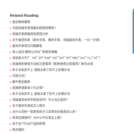
Related Reading:
售后维修细则
引起机械手表误差的原因有哪些？
机械手表摔碰停走原因分析
关于复刻名表（高仿手表、精仿手表、顶级复刻手表、一比一手表）
复刻手表常见问题解答
良心自白-教你认识N厂卖家及神器
浅谈各大牛厂（N厂JF厂KW厂V6厂SF厂ZF厂MK厂3A厂YL厂H厂）
机械表的使用方法和注意事项《新表使用注意事项》新手必读
扣子太松扣不上 或者太紧了扣不上处理办法
付款方式？
蜗牛售后服务
机械表误差多少为正常？
扣子太松扣不上 或者太紧了扣不上处理办法
顶级复刻支持专柜验货吗？可以当正品吗？
关于复刻手表机芯小常识
为什么同样一款表有的才几百有的价格贵这么多？
有淘宝链接吗？为什么不在淘宝上做？
关于这个行业产品的称谓
购买福利