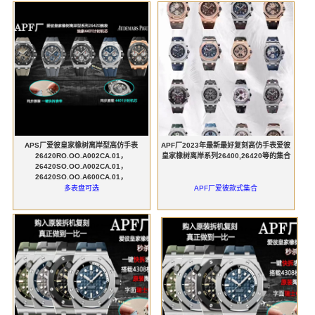
APS厂爱彼皇家橡树离岸型高仿手表
APF厂2023年最新最好复刻高仿手表爱彼
26420RO.OO.A002CA.01，
皇家橡树离岸系列26400,26420等的集合
26420SO.OO.A002CA.01，
26420SO.OO.A600CA.01，
26420TI.OO.A027CA.01
多表盘可选
APF厂爱彼款式集合