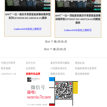
APF厂一比一高仿手表爱彼皇家橡树离岸型
APF厂一比一顶级复刻高仿手表爱彼皇家橡
系列15720CN.OO.A002CA.01腕表
树离岸型15720ST.OO.A027CA.01四颜面
腕表
Calibre4308自动上链机芯
Calibre4308自动上链机芯
共20 个 第1页/共1页
共20 个 第1页/共1页
代理合作原则
支付方式
复刻市场常识解秘
售前必读
联系客服
出货质检
介绍朋友有好礼
机械表使用注意事项
CONTACT US
查看所有品牌
重要手表百科
售后维修细则