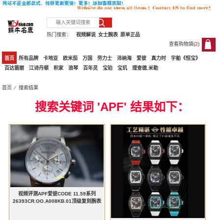
热门搜索：
视频解说
女士腕表
原单正品
查看购物袋(
2
)
2
首页
所有品牌
卡地亚
欧米茄
万国
劳力士
沛纳海
爱彼
真力时
宇舶《恒宝》
百达翡丽
江诗丹顿
积家
浪琴
百年灵
宝珀
宝玑
理查德.米勒
首页
⁄ 搜索结果
搜索关键词 'APF' 结果如下：
视频评测APF爱彼CODE 11.59系列
26393CR.OO.A008KB.01顶级复刻腕表