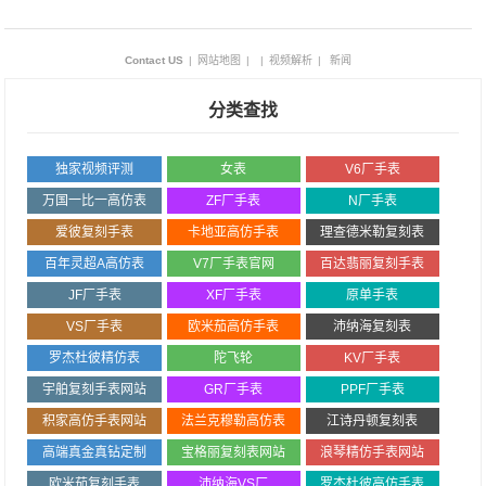
Contact US
|
网站地图
|
|
视频解析
|
新闻
分类查找
独家视频评测
女表
V6厂手表
万国一比一高仿表
ZF厂手表
N厂手表
爱彼复刻手表
卡地亚高仿手表
理查德米勒复刻表
百年灵超A高仿表
V7厂手表官网
百达翡丽复刻手表
JF厂手表
XF厂手表
原单手表
VS厂手表
欧米茄高仿手表
沛纳海复刻表
罗杰杜彼精仿表
陀飞轮
KV厂手表
宇舶复刻手表网站
GR厂手表
PPF厂手表
积家高仿手表网站
法兰克穆勒高仿表
江诗丹顿复刻表
高端真金真钻定制
宝格丽复刻表网站
浪琴精仿手表网站
欧米茄复刻手表
沛纳海VS厂
罗杰杜彼高仿手表