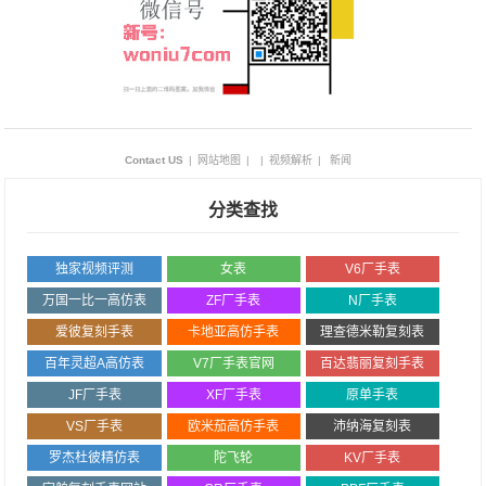
Contact US
|
网站地图
|
|
视频解析
|
新闻
分类查找
独家视频评测
女表
V6厂手表
万国一比一高仿表
ZF厂手表
N厂手表
爱彼复刻手表
卡地亚高仿手表
理查德米勒复刻表
百年灵超A高仿表
V7厂手表官网
百达翡丽复刻手表
JF厂手表
XF厂手表
原单手表
VS厂手表
欧米茄高仿手表
沛纳海复刻表
罗杰杜彼精仿表
陀飞轮
KV厂手表