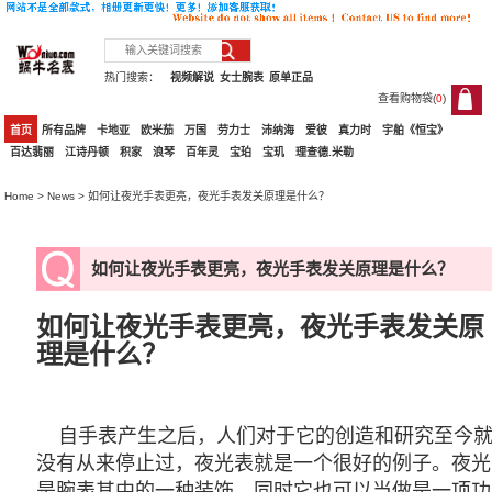
热门搜索：
视频解说
女士腕表
原单正品
查看购物袋(
0
)
0
首页
所有品牌
卡地亚
欧米茄
万国
劳力士
沛纳海
爱彼
真力时
宇舶《恒宝》
百达翡丽
江诗丹顿
积家
浪琴
百年灵
宝珀
宝玑
理查德.米勒
Home
>
News
> 如何让夜光手表更亮，夜光手表发关原理是什么？
如何让夜光手表更亮，夜光手表发关原理是什么？
如何让夜光手表更亮，夜光手表发关原
理是什么？
自
手表
产生之后，人们对于它的创造和研究至今
没有从来停止过，夜光表就是一个很好的例子。夜光
是腕表其中的一种装饰，同时它也可以当做是一项功