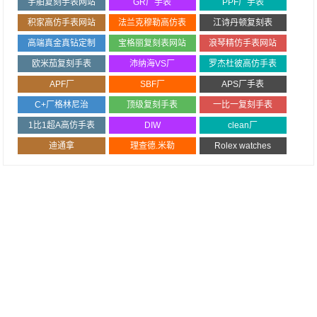
宇舶复刻手表网站
GR厂手表
PPF厂手表
积家高仿手表网站
法兰克穆勒高仿表
江诗丹顿复刻表
高端真金真钻定制
宝格丽复刻表网站
浪琴精仿手表网站
欧米茄复刻手表
沛纳海VS厂
罗杰杜彼高仿手表
APF厂
SBF厂
APS厂手表
C+厂格林尼治
顶级复刻手表
一比一复刻手表
1比1超A高仿手表
DIW
clean厂
迪通拿
理查德.米勒
Rolex watches