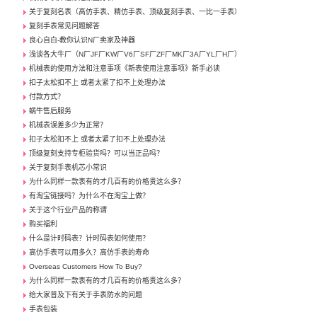
关于复刻名表（高仿手表、精仿手表、顶级复刻手表、一比一手表）
复刻手表常见问题解答
良心自白-教你认识N厂卖家及神器
浅谈各大牛厂（N厂JF厂KW厂V6厂SF厂ZF厂MK厂3A厂YL厂H厂）
机械表的使用方法和注意事项《新表使用注意事项》新手必读
扣子太松扣不上 或者太紧了扣不上处理办法
付款方式？
蜗牛售后服务
机械表误差多少为正常？
扣子太松扣不上 或者太紧了扣不上处理办法
顶级复刻支持专柜验货吗？可以当正品吗？
关于复刻手表机芯小常识
为什么同样一款表有的才几百有的价格贵这么多？
有淘宝链接吗？为什么不在淘宝上做？
关于这个行业产品的称谓
购买福利
什么是计时码表？计时码表如何使用？
高仿手表可以用多久？高仿手表的寿命
Overseas Customers How To Buy?
为什么同样一款表有的才几百有的价格贵这么多？
给大家普及下有关于手表防水的问题
手表包装