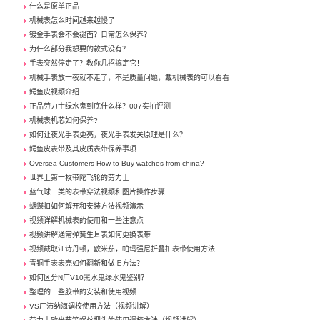
什么是原单正品
机械表怎么时间越来越慢了
镀金手表会不会褪面？日常怎么保养？
为什么部分我想要的款式没有？
手表突然停走了？教你几招搞定它！
机械手表放一夜就不走了，不是质量问题，戴机械表的可以看看
鳄鱼皮视频介绍
正品劳力士绿水鬼到底什么样？007实拍评测
机械表机芯如何保养?
如何让夜光手表更亮，夜光手表发关原理是什么？
鳄鱼皮表带及其皮质表带保养事项
Oversea Customers How to Buy watches from china?
世界上第一枚带陀飞轮的劳力士
蓝气球一类的表带穿法视频和图片操作步骤
蝴蝶扣如何解开和安装方法视频演示
视频详解机械表的使用和一些注意点
视频讲解通常弹簧生耳表如何更换表带
视频截取江诗丹顿，欧米茄，帕玛强尼折叠扣表带使用方法
青铜手表表壳如何翻新和做旧方法？
如何区分N厂V10黑水鬼绿水鬼鉴别？
整理的一些胶带的安装和使用视频
VS厂沛纳海调校使用方法（视频讲解）