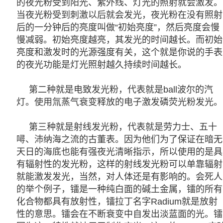
的夜光粉受到阳光、紫外线、灯光的照射就会激发。
当夜光粉受到刺激以后就会发光，夜光粉在没有照射
后的一分钟后的亮度叫做“初始亮度”，然后亮度会慢
慢减弱。初始亮度越亮，其发光的时间越长。而初始
亮度和激发时的光源强度有关，这个就是你说的手表
的夜光功能是灯光照射越久持续时间越长。
第二种就是电致发光粉，代表就是ball波尔的汽
灯。使用氚蒸气衰变释放的电子激发磷荧光粉发光。
第三种就是射线发光粉，代表就是
劳力士
、五十
噚、
沛纳海
之流的古董表。因为他们为了保证在暗无
天日的海底也能有强夜光清晰指示，所以使用的是具
有辐射性的发光粉，这样的射线发光粉可以单靠辐射
就能激发发光，当然，对人体还是有影响的。会死人
的举个例子，镭是一种纯白面的碱土金属，镭的所有
化合物都具有放射性，镭拉丁名字Radium就是放射
性的意思。镭会在不断衰变中自发出淡蓝面的光。镭