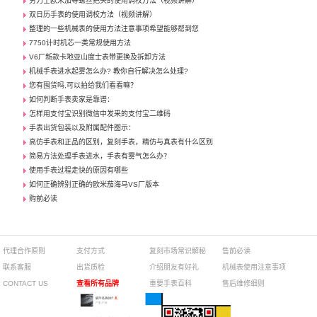
劳力士欧米茄等螺丝把头的使用调校方法（视频讲解）
双日历手表的使用调校方法（视频讲解）
整理的一些机械表的使用方法注意事项希望能够帮到您
7750计时机芯一类常规使用方法
V6厂新款卡地亚山度士表带更换及拆卸方法
机械手表进水起雾怎么办? 教你自行解决怎么处理?
您有囤货吗,可以拍给我们看看嘛？
如何判断手表卖家是靠谱：
怎样用支付宝识别微信中发来的支付宝二维码
手表出货包装以及附属配件图示：
高仿手表和正品的区别，复刻手表，精仿与真表有什么区别
简易方法处理手表进水，手表有雾气怎么办？
使用手表过程走快的原因有哪些
如何正确辨别正确的欧米茄海马VS厂版本
购前必读
代理合作原则
支付方式
复刻市场常识解秘
售前必读
联系客服
出货质检
介绍朋友有好礼
机械表使用注意事项
CONTACT US
查看所有品牌
重要手表百科
售后维修细则