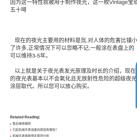
因为这一特性就被用于制作夜光，这一枚Vintage
宝
五十噚
现在的夜光主要用的材料是氚.对人体的危害比镭
了许多,正常情况下可以忽略不记,一般涂在表盘上的
可以维持3-5年。
以上就是关于夜光表发光原理及时长的介绍，现在
的夜光表基本以不会氧化且无放射性危险的超级夜光
涂层取代。所以您可以放心购买。
Related Reading:
售后维修细则
引起机械手表误差的原因有哪些？
机械手表摔碰停走原因分析