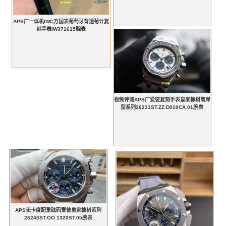
APS厂一体机IWC万国表葡萄牙背透葡计复
刻手表IW371615腕表
视频评测APS厂爱彼复刻手表皇家橡树离岸
型系列26231ST.ZZ.D010CA.01腕表
APS无卡度配重砝码爱彼皇家橡树系列
26240ST.OO.1320ST.05腕表