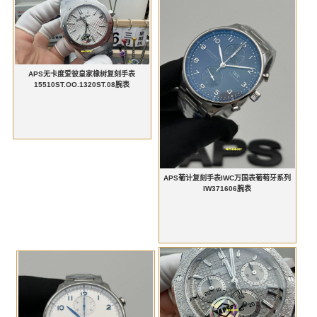
APS无卡度爱彼皇家橡树复刻手表
15510ST.OO.1320ST.08腕表
APS葡计复刻手表IWC万国表葡萄牙系列
IW371606腕表