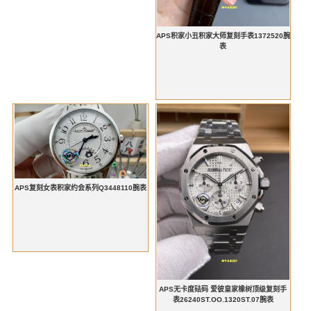
APS积家小丑积家大师复刻手表1372520腕
表
APS复刻女表积家约会系列Q3448110腕表
APS无卡度砝码 爱彼皇家橡树顶级复刻手
表26240ST.OO.1320ST.07腕表