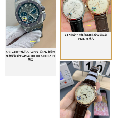
APS积家小丑复刻手表积家大师系列
1378420腕表
APS 4401一体机芯飞返计时爱彼皇家橡树
离岸型复刻手表26420IO.OO.A009CA.01
腕表