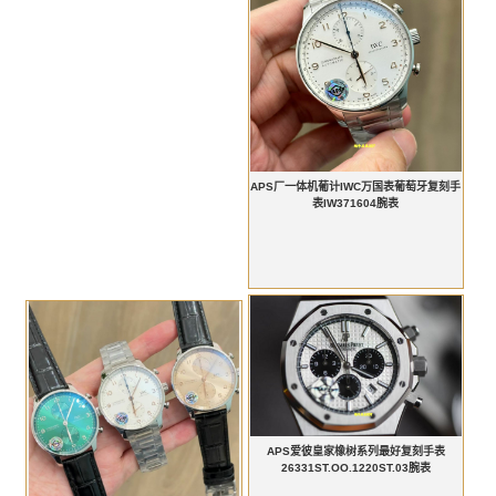
APS厂一体机葡计IWC万国表葡萄牙复刻手
表IW371604腕表
APS爱彼皇家橡树系列最好复刻手表
26331ST.OO.1220ST.03腕表