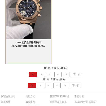
APS爱彼皇家橡树系列
26240OR.OO.D315CR.02腕表
共186 个 第1页/共5页
1
2
3
4
5
下一页
共186 个 第1页/共5页
1
2
3
4
5
下一页
代理合作原则
支付方式
复刻市场常识解秘
售前必读
联系客服
出货质检
介绍朋友有好礼
机械表使用注意事项