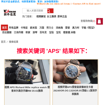
热门搜索：
视频解说
女士腕表
原单正品
查看购物袋(
2
)
2
首页
所有品牌
卡地亚
欧米茄
万国
劳力士
沛纳海
爱彼
真力时
宇舶《恒宝》
百达翡丽
江诗丹顿
积家
浪琴
百年灵
宝珀
宝玑
理查德.米勒
首页
⁄ 搜索结果
搜索关键词 'APS' 结果如下：
视频评测APS爱彼皇家橡树无卡度
视频 APS Richard Mille replica watch 理
26240OR.OO.1320OR.05顶级1:1复刻手
查米尔高仿手錶RM 35-02腕表
表腕表