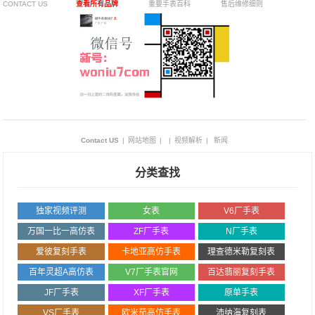
CONTACT US
查看所有品牌
重要手表百科
售后维修细则
Contact US
|
网站地图
|
|
视频解析
|
新闻
分类查找
独家视频评测
女表
V6厂手表
万国一比一高仿表
ZF厂手表
N厂手表
爱彼复刻手表
卡地亚高仿手表
理查德米勒复刻表
百年灵超A高仿表
V7厂手表官网
百达翡丽复刻手表
JF厂手表
XF厂手表
原单手表
VS厂手表
欧米茄高仿手表
沛纳海复刻表