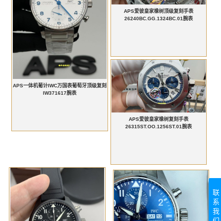
APS爱彼皇家橡树顶级复刻手表
26240BC.GG.1324BC.01腕表
APS一体机葡计IWC万国表葡萄牙顶级复刻
IW371617腕表
APS爱彼皇家橡树复刻手表
26315ST.OO.1256ST.01腕表
联
系
我
们