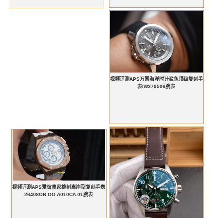
视频评测APS万国海洋时计鲨鱼顶级复刻手
表IW379506腕表
视频评测APS爱彼皇家橡树离岸型复刻手表
26408OR.OO.A010CA.01腕表