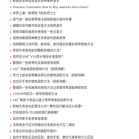
鳄鱼皮表带及其皮质表带保养事项
Oversea Customers How to Buy watches from china?
世界上第一枚带陀飞轮的劳力士
蓝气球一类的表带穿法视频和图片操作步骤
蝴蝶扣如何解开和安装方法视频演示
视频详解机械表的使用和一些注意点
视频讲解通常弹簧生耳表如何更换表带
视频截取江诗丹顿，欧米茄，帕玛强尼折叠扣表带使用方法
青铜手表表壳如何翻新和做旧方法？
如何区分N厂V10黑水鬼绿水鬼鉴别？
整理的一些胶带的安装和使用视频
VS厂沛纳海调校使用方法（视频讲解）
劳力士欧米茄等螺丝把头的使用调校方法（视频讲解）
双日历手表的使用调校方法（视频讲解）
整理的一些机械表的使用方法注意事项希望能够帮到您
7750计时机芯一类常规使用方法
V6厂新款卡地亚山度士表带更换及拆卸方法
机械手表进水起雾怎么办? 教你自行解决怎么处理?
您有囤货吗,可以拍给我们看看嘛？
如何判断手表卖家是靠谱：
怎样用支付宝识别微信中发来的支付宝二维码
手表出货包装以及附属配件图示：
高仿手表和正品的区别，复刻手表，精仿与真表有什么区别