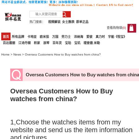
热门搜索：
视频解说
女士腕表
原单正品
查看购物袋(
0
)
0
首页
所有品牌
卡地亚
欧米茄
万国
劳力士
沛纳海
爱彼
真力时
宇舶《恒宝》
百达翡丽
江诗丹顿
积家
浪琴
百年灵
宝珀
宝玑
理查德.米勒
Home
>
News
> Oversea Customers How to Buy watches from china?
Oversea Customers How to Buy watches from chin
Oversea Customers How to Buy
watches from china?
1,Choose the watches items from my
website
and send us the item information
and pictures.