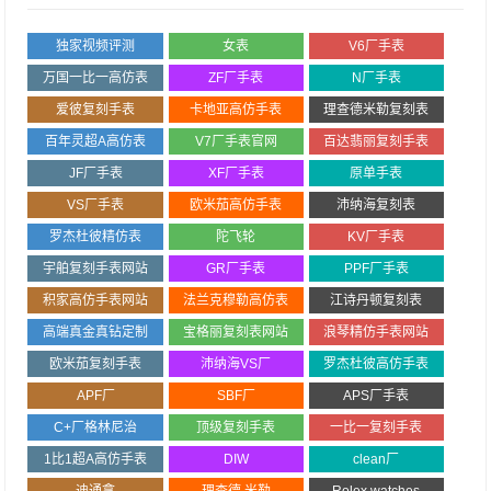
独家视频评测
女表
V6厂手表
万国一比一高仿表
ZF厂手表
N厂手表
爱彼复刻手表
卡地亚高仿手表
理查德米勒复刻表
百年灵超A高仿表
V7厂手表官网
百达翡丽复刻手表
JF厂手表
XF厂手表
原单手表
VS厂手表
欧米茄高仿手表
沛纳海复刻表
罗杰杜彼精仿表
陀飞轮
KV厂手表
宇舶复刻手表网站
GR厂手表
PPF厂手表
积家高仿手表网站
法兰克穆勒高仿表
江诗丹顿复刻表
高端真金真钻定制
宝格丽复刻表网站
浪琴精仿手表网站
欧米茄复刻手表
沛纳海VS厂
罗杰杜彼高仿手表
APF厂
SBF厂
APS厂手表
C+厂格林尼治
顶级复刻手表
一比一复刻手表
1比1超A高仿手表
DIW
clean厂
迪通拿
理查德.米勒
Rolex watches