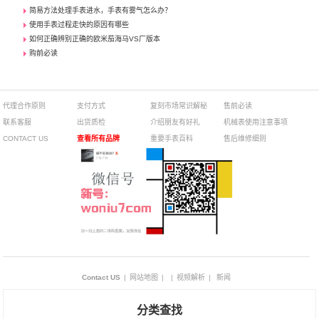
简易方法处理手表进水，手表有雾气怎么办？
使用手表过程走快的原因有哪些
如何正确辨别正确的欧米茄海马VS厂版本
购前必读
代理合作原则
支付方式
复刻市场常识解秘
售前必读
联系客服
出货质检
介绍朋友有好礼
机械表使用注意事项
CONTACT US
查看所有品牌
重要手表百科
售后维修细则
Contact US
|
网站地图
|
|
视频解析
|
新闻
分类查找