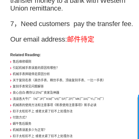
transfer money to a bank with Western
Union remittance.
7，Need customers pay the transfer fee.
Our email address:
邮件待定
Related Reading:
售后维修细则
引起机械手表误差的原因有哪些？
机械手表摔碰停走原因分析
关于复刻名表（高仿手表、精仿手表、顶级复刻手表、一比一手表）
复刻手表常见问题解答
良心自白-教你认识N厂卖家及神器
浅谈各大牛厂（N厂JF厂KW厂V6厂SF厂ZF厂MK厂3A厂YL厂H厂）
机械表的使用方法和注意事项《新表使用注意事项》新手必读
扣子太松扣不上 或者太紧了扣不上处理办法
付款方式？
蜗牛售后服务
机械表误差多少为正常？
扣子太松扣不上 或者太紧了扣不上处理办法