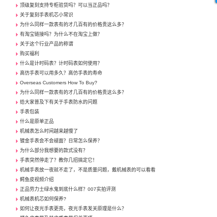
顶级复刻支持专柜验货吗？可以当正品吗？
关于复刻手表机芯小常识
为什么同样一款表有的才几百有的价格贵这么多？
有淘宝链接吗？为什么不在淘宝上做？
关于这个行业产品的称谓
购买福利
什么是计时码表？计时码表如何使用？
高仿手表可以用多久？高仿手表的寿命
Overseas Customers How To Buy?
为什么同样一款表有的才几百有的价格贵这么多？
给大家普及下有关于手表防水的问题
手表包装
什么是原单正品
机械表怎么时间越来越慢了
镀金手表会不会褪面？日常怎么保养？
为什么部分我想要的款式没有？
手表突然停走了？教你几招搞定它！
机械手表放一夜就不走了，不是质量问题，戴机械表的可以看看
鳄鱼皮视频介绍
正品劳力士绿水鬼到底什么样？007实拍评测
机械表机芯如何保养?
如何让夜光手表更亮，夜光手表发关原理是什么？