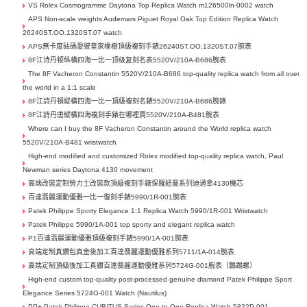
VS Rolex Cosmogramme Daytona Top Replica Watch m126500ln-0002 watch
APS Non-scale weights Audemars Piguet Royal Oak Top Edition Replica Watch
26240ST.OO.1320ST.07 watch
APS無卡度砝碼愛彼皇家橡樹頂級複刻手錶26240ST.OO.1320ST.07腕表
8F江诗丹顿纵横四海一比一顶级复刻名表5520V/210A-B686腕表
The 8F Vacheron Constantin 5520V/210A-B686 top-quality replica watch from all over
the world in a 1:1 scale
8F江詩丹頓縱橫四海一比一頂級複刻名錶5520V/210A-B686腕錶
8F江詩丹唐縱橫四海複刻手錶在哪裡買5520V/210A-B481腕表
Where can I buy the 8F Vacheron Constantin around the World replica watch
5520V/210A-B481 wristwatch
High-end modified and customized Rolex modified top-quality replica watch, Paul
Newman series Daytona 4130 movement
高端改裝定制勞力士​改裝款頂級複刻手錶保羅紐曼系列迪通拿4130機芯
百達翡麗運動優雅一比一復刻手錶5990/1R-001腕表
Patek Philippe Sporty Elegance 1:1 Replica Watch 5990/1R-001 Wristwatch
Patek Philippe 5990/1A-001 top sporty and elegant replica watch
P1百達翡麗運動優雅頂級複刻手錶5990/1A-001腕表
高端定制真鑽包真金後加工百達翡麗運動優雅系列5711/1A-014腕表
高端定制頂級後加工真鑽百達翡麗運動優雅系列5724G-001腕表（鸚鵡螺）
High-end custom top-quality post-processed genuine diamond Patek Philippe Sport
Elegance Series 5724G-001 Watch (Nautilus)
PP+ Patek Philippe CUBITUS Series One-to-One Replica Watch 5822P-001