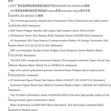
腕表
APF厂爱彼皇家橡树离岸型复刻高仿手表26408OR.OO.A010CA.01腕表
APF爱彼皇家橡树离岸型顶级复刻 replica爱彼Audemars Piguet高仿手表
26420RO.OO.A002CA.01腕表
The VS third-generation all-gold black Submariner Rolex Submariner top replica watch
m126618ln-0002 wristwatch
DDF Patek Philippe Nautilus with replica high imitation watch 5811/1G-001
VS Aperture Green Vine Replica Rolex Datejust Series m126300-0014 wristwatch
VS Seamaster 300 Copa America Commemorative Edition V4 Omega Seamaster 300
Replica Watch 210.30.42.20.04.002 Wristwatch
DDF counterweight Nautilus Patek Philippe Sport Elegance Series Replica Watch
5711/1R-001 Wristwatch
The APS 4401 integrated movement flyback Chronograph Audemars Piguet Royal Oak
Offshore Replica Watch 26420 IO.oo.A009CA.01 wristwatch
High-end custom gold-plated genuine diamond Patek Philippe sports replica watch
5723/112R-001 wristwatch
ZF Audemars Piguet Royal Oak Replica Watch 16202PT.OO.1240PT.01 Wristwatch
Audemars Piguet Royal Oak Offshore Premium Replica Watch 15605SK.OO.A350CA.0
Wristwatch
The VS Rolex Submariner series m126610lv-0002 is the best high-quality replica of the
third-generation green Submariner watch
Rolex Submariner 114060-0002 Black Dial Watch, 2nd Generation Undated Black
Submariner Replica watch