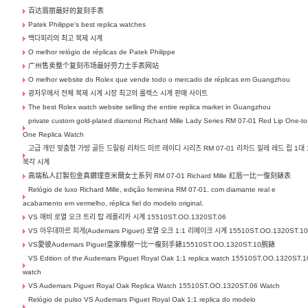
百达翡丽最好的复刻手表
Patek Philippe's best replica watches
백다피리의 최고 복제 시계
O melhor relógio de réplicas de Patek Philippe
广州售卖整个复刻市场最好劳力士手表网站
O melhor website do Rolex que vende todo o mercado de réplicas em Guangzhou
광저우에서 전체 복제 시계 시장 최고의 롤렉스 시계 판매 사이트
The best Rolex watch website selling the entire replica market in Guangzhou
private custom gold-plated diamond Richard Mille Lady Series RM 07-01 Red Lip One-to
One Replica Watch
고급 개인 맞춤형 가방 골든 드릴링 리차드 미르 레이디 시리즈 RM 07-01 리차드 밀레 레드 립 1대 
복각 시계
高端私人訂製包金真鑽理查米爾女士系列 RM 07-01 Richard Mille 紅唇一比一復刻錶表
Relógio de luxo Richard Mille, edição feminina RM 07-01, com diamante real e
acabamento em vermelho, réplica fiel do modelo original.
VS 애비 로열 오크 트리 탑 레플리카 시계 15510ST.OO.1320ST.06
VS 아우데마르 피게(Audemars Piguet) 로열 오크 1:1 리메이크 시계 15510ST.OO.1320ST.1
VS愛彼Audemars Piguet皇家橡樹一比一複刻手錶15510ST.OO.1320ST.10腕錶
VS Edition of the Audemars Piguet Royal Oak 1:1 replica watch 15510ST.OO.1320ST.1
watch
VS Audemars Piguet Royal Oak Replica Watch 15510ST.OO.1320ST.06 Watch
Relógio de pulso VS Audemars Piguet Royal Oak 1:1 replica do modelo