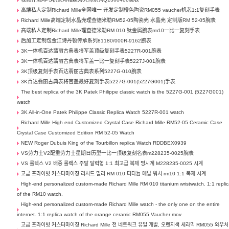
高端私人定制Richard Mille全网唯一 开发定制橙色陶瓷RM055 vaucher机芯1:1复刻手表
Richard Mille高端定制水晶壳理查德米勒RM52-05陶瓷壳 水晶壳 定制版RM 52-05腕表
高端私人定制Richard Mille理查德米勒RM 010 钛金属腕表rm10一比一复刻手表
后加工定制包金江诗丹顿传承系列81180/000R-9162腕表
3K一体机百达翡丽古典表将军盖顶级复刻手表5227R-001腕表
3K一体机百达翡丽古典表将军盖一比一复刻手表5227J-001腕表
3K顶级复刻手表百达翡丽古典表系列5227G-010腕表
3K百达翡丽古典表将官盖最好复刻手表5227G-001(5227G001)手表
The best replica of the 3K Patek Philippe classic watch is the 5227G-001 (5227G001)
watch
3K All-in-One Patek Philippe Classic Replica Watch 5227R-001 watch
Richard Mille High end Customized Crystal Case Richard Mille RM52-05 Ceramic Case
Crystal Case Customized Edition RM 52-05 Watch
NEW Roger Dubuis King of the Tourbillon replica Watch RDDBEX0939
VS劳力士V2配重劳力士星期日历型一比一顶级复刻名表m228235-0025腕表
VS 롤렉스 V2 배중 롤렉스 주말 달력형 1:1 최고급 복제 명시계 M228235-0025 시계
고급 프라이빗 커스터마이징 리처드 밀리 RM 010 티타늄 메탈 워치 rm10 1:1 복제 시계
High-end personalized custom-made Richard Mille RM 010 titanium wristwatch. 1:1 repli
of the RM10 watch.
High-end personalized custom-made Richard Mille watch - the only one on the entire
internet. 1:1 replica watch of the orange ceramic RM055 Vaucher mov
고급 프라이빗 커스터마이징 Richard Mille 전 네트워크 유일 개발, 오렌지색 세라믹 RM055 와우처