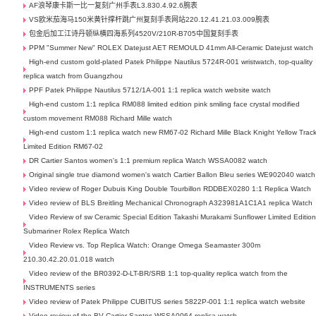
AF浪琴康卡斯一比一复刻广州手表L3.830.4.92.6腕表
VS欧米茄海马150米黄针撑杆跳广州复刻手表网站220.12.41.21.03.009腕表
包金后加工江诗丹顿纵横四海系列4520V/210R-B705中国复刻手表
PPM "Summer New" ROLEX Datejust AET REMOULD 41mm All-Ceramic Datejust watch
High-end custom gold-plated Patek Philippe Nautilus 5724R-001 wristwatch, top-quality
replica watch from Guangzhou
PPF Patek Philippe Nautilus 5712/1A-001 1:1 replica watch website watch
High-end custom 1:1 replica RM088 limited edition pink smiling face crystal modified
custom movement RM088 Richard Mille watch
High-end custom 1:1 replica watch new RM67-02 Richard Mille Black Knight Yellow Trac
Limited Edition RM67-02
DR Cartier Santos women's 1:1 premium replica Watch WSSA0082 watch
Original single true diamond women's watch Cartier Ballon Bleu series WE902040 watch
Video review of Roger Dubuis King Double Tourbillon RDDBEX0280 1:1 Replica Watch
Video review of BLS Breitling Mechanical Chronograph A323981A1C1A1 replica Watch
Video Review of sw Ceramic Special Edition Takashi Murakami Sunflower Limited Editio
Submariner Rolex Replica Watch
Video Review vs. Top Replica Watch: Orange Omega Seamaster 300m
210.30.42.20.01.018 watch
Video review of the BR0392-D-LT-BR/SRB 1:1 top-quality replica watch from the
INSTRUMENTS series
Video review of Patek Philippe CUBITUS series 5822P-001 1:1 replica watch website
Video review of the BV Cartier Santos WSSA0064 replica watch