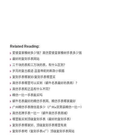
Related Reading:
爱彼皇家橡树多少钱？高仿爱彼皇家橡树手表多少钱
最好的复刻手表网站
三千块的表和三万块的表，有什么区别？
岁月的复古痕迹 品鉴帝舵的新款小铜盾
复刻手表哪家好/复刻手表哪里买
高仿手表哪里可以买到（蜗牛名表最好的表商）？
高仿手表和正品有什么不同？
精仿一比一手表能买吗
蜗牛名表最好的精仿手表网、精仿手表哪家最好
广州精仿手表微信是多少（广州a货男装精仿一比一）
高仿名牌手表一比一（蜗牛高仿手表商城）
哪里能买到顶级复刻手表（最好的复刻手表）
复刻手表哪家好、顶级复刻手表哪里有卖
复刻手表吧（复刻手表n厂）顶级复刻手表网站