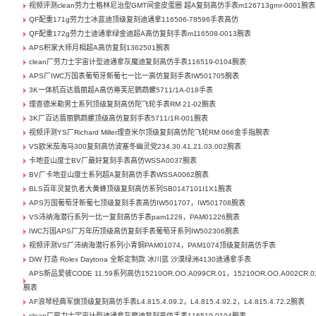
视频评测clean劳力士格林尼治型GMT间金皮蛋圈 超A复刻高仿手表m126713grnr-0001腕表
QF配重171g劳力士冰蓝迪顶级复刻迪通拿116506-78596手表高仿
QF配重172g劳力士迪通拿绿金迪超A高仿复刻手表m116508-0013腕表
APS积家大师月相超A高仿复刻1362501腕表
clean厂劳力士宇宙计型迪通拿灰魔迪复刻高仿手表116519-0104腕表
APS厂IWC万国表葡萄牙新葡七一比一高仿复刻手表IW501705腕表
3K一体机百达翡丽超A高仿蒂芙尼鹦鹉螺5711/1A-018手表
理查德米勒男士系列顶级复刻高仿陀飞轮手表RM 21-02腕表
3K厂百达翡丽鹦鹉螺顶级高仿复刻手表5711/1R-001腕表
视频评测YS厂Richard Miller理查米尔顶级复刻高仿陀飞轮RM 066金手指腕表
VS欧米茄海马300复刻高仿波塞冬幽灵党234.30.41.21.03.002腕表
卡地亚山度士BV厂最好复刻手表高仿WSSA0037腕表
BV厂卡地亚山度士系列超A复刻高仿手表WSSA0062腕表
BLS百年灵复仇者大黄蜂顶级复刻高仿系列SB0147101I1X1腕表
APS万国葡萄牙新葡七顶级复刻手表高仿IW501707，IW501708腕表
VS沛纳海潜行系列一比一复刻高仿手表pam1226，PAM01226腕表
IWC万国APS厂万年历顶级高仿复刻手表葡萄牙系列IW502306腕表
视频评测VS厂沛纳海潜行系列小青铜PAM01074，PAM1074顶级复刻高仿手表
DiW 打造 Rolex Daytona 全新定制款 冰川蓝 沙漠绿洲4130迪通拿手表
APS新品爱彼CODE 11.59系列高仿15210OR.OO.A099CR.01，15210OR.OO.A002CR.0
腕表
AF浪琴经典军旗顶级复刻高仿手表L4.815.4.09.2，L4.815.4.92.2，L4.815.4.72.2腕表
clean厂劳力士宇宙计型迪通拿灰魔迪复刻高仿手表116519-0104腕表