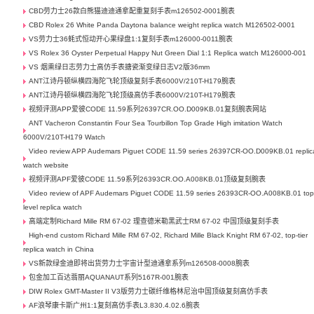
CBD劳力士26款白熊猫迪迪通拿配重复刻手表m126502-0001腕表
CBD Rolex 26 White Panda Daytona balance weight replica watch M126502-0001
VS劳力士36蚝式恒动开心果绿盘1:1复刻手表m126000-0011腕表
VS Rolex 36 Oyster Perpetual Happy Nut Green Dial 1:1 Replica watch M126000-001
VS 烟熏绿日志劳力士高仿手表搪瓷渐变绿日志V2版36mm
ANT江诗丹顿纵横四海陀飞轮顶级复刻手表6000V/210T-H179腕表
ANT江诗丹顿纵横四海陀飞轮顶级高仿手表6000V/210T-H179腕表
视频评测APP爱彼CODE 11.59系列26397CR.OO.D009KB.01复刻腕表网站
ANT Vacheron Constantin Four Sea Tourbillon Top Grade High imitation Watch
6000V/210T-H179 Watch
Video review APP Audemars Piguet CODE 11.59 series 26397CR-OO.D009KB.01 replic
watch website
视频评测APF爱彼CODE 11.59系列26393CR.OO.A008KB.01顶级复刻腕表
Video review of APF Audemars Piguet CODE 11.59 series 26393CR-OO.A008KB.01 top
level replica watch
高端定制Richard Mille RM 67-02 理查德米勒黑武士RM 67-02 中国顶级复刻手表
High-end custom Richard Mille RM 67-02, Richard Mille Black Knight RM 67-02, top-tier
replica watch in China
VS新款绿金迪即将出货劳力士宇宙计型迪通拿系列m126508-0008腕表
包金加工百达翡丽AQUANAUT系列5167R-001腕表
DIW Rolex GMT-Master II V3版劳力士碳纤维格林尼治中国顶级复刻高仿手表
AF浪琴康卡斯广州1:1复刻高仿手表L3.830.4.02.6腕表