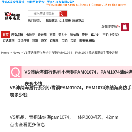
热门搜索：
视频解说
女士腕表
原单正品
查看购物袋(
0
)
0
首页
所有品牌
卡地亚
欧米茄
万国
劳力士
沛纳海
爱彼
真力时
宇舶《恒宝》
百达翡丽
江诗丹顿
积家
浪琴
百年灵
宝珀
宝玑
理查德.米勒
Home
>
News
> VS沛纳海潜行系列小青铜PAM01074，PAM1074沛纳海高仿手表多少钱
VS沛纳海潜行系列小青铜PAM01074，PAM1074沛纳
表多少钱
VS沛纳海潜行系列小青铜PAM01074，PAM1074沛纳海高仿手
表多少钱
VS新品，青铜沛纳海pam1074，一体P.900机芯，42mm
点击查看更多信息