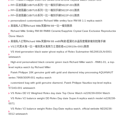
PP+百達翡麗CUBITUS系列一比一複刻手錶5822P-001腕表
PP+百達翡麗CUBITUS系列一比一複刻手錶5822P-001腕表
PP+百達翡麗CUBITUS系列一比一複刻手錶5822P-001腕表
personalized customization Richard Mille smiley face RM 88 1:1 replica watch
高端私人訂制Richard Mille笑臉RM 88一比一複刻腕表
Richard Mille Smiley RM 88 RM88 Ceramic/Sapphire Crystal Case Exclusive Reproductio
Clone Watch
高端私人訂制Richard Mille笑臉RM 88 rm88陶瓷/藍寶石水晶殼套獨家複刻尅隆手錶
VS三代黑水鬼一比一複刻黑水鬼勞力士潜航者m126610ln-0001腕表
VS third-generation black water ghost replica of Rolex Submariner M126610LN-0001
wristwatch
High-end personalized black ceramic green track Richard Miller watch - RM61-01, a top-
level replica watch by Richard Miller
Patek Philippe 18K genuine gold with gold and diamond inlay processing AQUANAUT
series 7968/300R-001 replica watch
customized bag with gold genuine diamond, Patek Philippe Nautilus top-level replica
5724G-001 wristwatch
VS Rolex DD V2 Weighted Rolex day date Top Clone Watch m228239-0004 Watch
VS Rolex V2 balance weight DD Rolex Day date Super A replica watch model m228238-
0071
VS Rolex V2 balance weight Rolex Day-Date replica watch, official website M228236-
0012 wristwatch