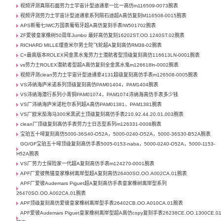
视频评测真陨石面劳力士宇宙计型迪通拿一比一高仿m116509-0073腕表
视频评测劳力士宇宙计型迪通拿系列陨石迪超A高仿复刻M116508-0015腕表
APS新葡七IWC万国表葡萄牙超A高仿复刻手表IW501702腕表
ZF爱彼皇家橡树50周年Jumbo 最好高仿复刻16202ST.OO.1240ST.02腕表
RICHARD MILLE理查米尔男士陀飞轮超A复刻高仿RM38-02腕表
C+最高版本ROLEX间金黑水鬼劳力士潜航者型顶级复刻高仿116613LN-0001腕表
vs劳力士ROLEX潜航者型超A高仿复刻全金黑水鬼m126618ln-0002腕表
视频评测clean劳力士宇宙计型迪通拿4131超级复刻高仿手表m126508-0005腕表
VS沛纳海庐米诺系列顶级复刻高仿PAM01404，PAM1404腕表
VS沛纳海潜行系列小青铜PAM01074，PAM1074沛纳海高仿手表多少钱
VS厂沛纳海庐米诺杜尔系列超A高仿PAM01381，PAM1381腕表
VS厂欧米茄海马300米黑武士顶级复刻高仿手表210.92.44.20.01.003腕表
clean厂顶级复刻高仿手表劳力士日志型系列m126331-0008腕表
宝珀五十噚复刻高仿5000-36S40-O52A，5000-0240-O52A，5000-36S30-B52A腕表
GO/GF宝珀五十噚顶级复刻高仿手表5005-0153-naba，5000-0240-O52A，5000-1153-
H52A腕表
VS厂劳力士探险家一代超A复刻高仿手表m124270-0001腕表
APF厂爱彼熊猫皇家橡树离岸型超A复刻高仿26400SO.OO.A002CA.01腕表
APF厂爱彼Audemars Piguet超A复刻高仿手表皇家橡树离岸型系列
26470SO.OO.A002CA.01腕表
APF顶级复刻高仿爱彼皇家橡树离岸型手表26402CB.OO.A010CA.01腕表
APF爱彼Audemars Piguet皇家橡树离岸型超A高仿copy复刻手表26238CE.OO.1300CE.0