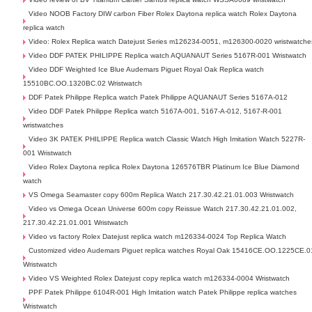
Video NOOB Factory DIW carbon Fiber Rolex Daytona replica watch Rolex Daytona
replica watch
Video: Rolex Replica watch Datejust Series m126234-0051, m126300-0020 wristwatche
Video DDF PATEK PHILIPPE Replica watch AQUANAUT Series 5167R-001 Wristwatch
Video DDF Weighted Ice Blue Audemars Piguet Royal Oak Replica watch
15510BC.OO.1320BC.02 Wristwatch
DDF Patek Philippe Replica watch Patek Philippe AQUANAUT Series 5167A-012
Video DDF Patek Philippe Replica watch 5167A-001, 5167-A-012, 5167-R-001
wristwatches
Video 3K PATEK PHILIPPE Replica watch Classic Watch High Imitation Watch 5227R-
001 Wristwatch
Video Rolex Daytona replica Rolex Daytona 126576TBR Platinum Ice Blue Diamond
watch
VS Omega Seamaster copy 600m Replica Watch 217.30.42.21.01.003 Wristwatch
Video vs Omega Ocean Universe 600m copy Reissue Watch 217.30.42.21.01.002,
217.30.42.21.01.001 Wristwatch
Video vs factory Rolex Datejust replica watch m126334-0024 Top Replica Watch
Customized video Audemars Piguet replica watches Royal Oak 15416CE.OO.1225CE.0
Wristwatch
Video VS Weighted Rolex Datejust copy replica watch m126334-0004 Wristwatch
PPF Patek Philippe 6104R-001 High Imitation watch Patek Philippe replica watches
Wristwatch