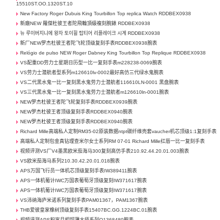
15510ST.OO.1320ST.10
New Factory Roger Dubuis King Tourbillon Top replica Watch RDDBEX0938
新廠NEW 羅傑杜彼王者陀飛輪頂級複刻腕錶 RDDBEX0938
뉴 루이버지니에 왕자 토이휠 탑티어 리플레이크 시계 RDDBEX0938
新厂NEW罗杰杜彼王者陀飞轮顶级复刻手表RDDBEX0938腕表
Relógio de pulso NEW Roger Dabney King Tourbillon Top Replique RDDBEX0938
VS配重DD劳力士星期日历型一比一复刻手表m228238-0069腕表
VS劳力士潜航者型系列m126610lv-0002最好高仿三代绿水鬼腕表
VS二代黑水鬼一比一复刻黑水鬼劳力士潜航者116610LN-0001 黑盘腕表
VS三代黑水鬼一比一复刻黑水鬼劳力士潜航者m126610ln-0001腕表
NEW罗杰杜彼王者陀飞轮复刻手表RDDBEX0939腕表
NEW罗杰杜彼王者顶级复刻手表RDDBEX0940腕表
NEW罗杰杜彼王者顶级复刻手表RDDBEX0940腕表
Richard Mille高端私人定制RM35-02原装数据ntpt碳纤维壳套vaucher机芯顶级1:1复刻手表
高端私人定制包金真钻理查米尔女士系列RM 07-01 Richard Mille红唇一比一复刻手表
视频评测VS厂V4墨黑欧米茄海马300复刻高仿手表210.92.44.20.01.003腕表
VS欧米茄海马系列210.30.42.20.01.018腕表
APS万国飞行员一体机芯顶级复刻手表IW389411腕表
APS一体机葡计IWC万国表葡萄牙顶级复刻IW371617腕表
APS一体机葡计IWC万国表葡萄牙顶级复刻IW371617腕表
VS沛纳海庐米诺系列复刻手表PAM01367，PAM1367腕表
THB爱彼皇家橡树顶级复刻手表15407BC.GG.1224BC.01腕表
视频评测APS积家月相超薄大师系列Q1368480腕表