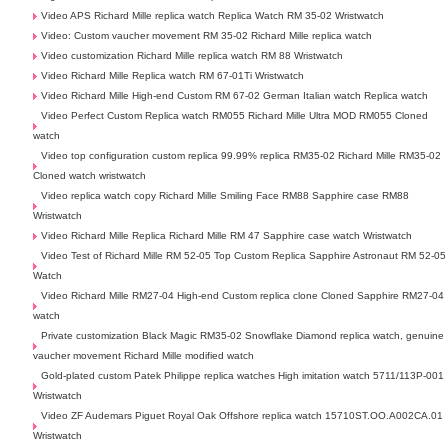
Video APS Richard Mille replica watch Replica Watch RM 35-02 Wristwatch
Video: Custom vaucher movement RM 35-02 Richard Mille replica watch
Video customization Richard Mille replica watch RM 88 Wristwatch
Video Richard Mille Replica watch RM 67-01Ti Wristwatch
Video Richard Mille High-end Custom RM 67-02 German Italian watch Replica watch
Video Perfect Custom Replica watch RM055 Richard Mille Ultra MOD RM055 Cloned
watch
Video top configuration custom replica 99.99% replica RM35-02 Richard Mille RM35-02
Cloned watch wristwatch
Video replica watch copy Richard Mille Smiling Face RM88 Sapphire case RM88
Wristwatch
Video Richard Mille Replica Richard Mille RM 47 Sapphire case watch Wristwatch
Video Test of Richard Mille RM 52-05 Top Custom Replica Sapphire Astronaut RM 52-05
Watch
Video Richard Mille RM27-04 High-end Custom replica clone Cloned Sapphire RM27-04
watch
Private customization Black Magic RM35-02 Snowflake Diamond replica watch, genuine
vaucher movement Richard Mille modified watch
Gold-plated custom Patek Philippe replica watches High imitation watch 5711/113P-001
Wristwatch
Video ZF Audemars Piguet Royal Oak Offshore replica watch 15710ST.OO.A002CA.01
Wristwatch