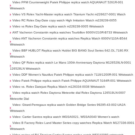
Video PPM Counterweight Patek Philippe replica watch AQUANAUT 5261R-001
Wristwatch
Video VS Rolex Yacht-Master replica watch Titanium Yacht m226627-0001 Watch
Video RC Rolex Day-Date copy watch High Imitation Watch m228239-0055
Video vs Rolex Day-Date replica watch m228238-0005 Wristwatch
ANT Vacheron Constantin replica watches Tourbillon 6000V/210R-B733 Wristwatch
Video ANT Vacheron Constantin replica watches Replica Watch 6000V/110A-B544
Wristwatch
Video BBF HUBLOT Replica watch Hublot BIG BANG Soul Series 642.OL.7180.RX
Wristwatch
Video QF Rolex replica watch Le Mans 100th Anniversary Daytona M126529LN-0001
126528LN Wristwatch
Video DDF Women's Nautilus Patek Philippe replica watch 7118/1200R-001 Wristwatch
Video Patek Philippe replica watch Patek Philippe AQUANAUT 5164R-001 Wristwatch
Video vs. Rolex Datejust Replica Watch m126334-0038 Wristwatch
Video replica watch Rolex Daytona Meteorite dial Rolex Daytona 126519LN-0007
Meteorite Dial
Video: Girard-Perregaux replica watch Golden Bridge Series 99295-43-002-UA2A
Wristwatch
Video: Cartier Santos replica watch WGSA0021, WSSA0040 Women's watch
Video B Factory Rolex Land Master Series copy watches Replica Watch M127336-0001
Wristwatch
Video review of BV Titanium Cartier Santos replica watch WSSA0089 wristwatch