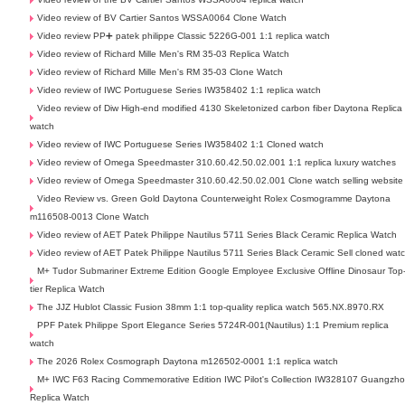
Video review of BV Cartier Santos WSSA0064 Clone Watch
Video review PP➕ patek philippe Classic 5226G-001 1:1 replica watch
Video review of Richard Mille Men's RM 35-03 Replica Watch
Video review of Richard Mille Men's RM 35-03 Clone Watch
Video review of IWC Portuguese Series IW358402 1:1 replica watch
Video review of Diw High-end modified 4130 Skeletonized carbon fiber Daytona Replica
watch
Video review of IWC Portuguese Series IW358402 1:1 Cloned watch
Video review of Omega Speedmaster 310.60.42.50.02.001 1:1 replica luxury watches
Video review of Omega Speedmaster 310.60.42.50.02.001 Clone watch selling website
Video Review vs. Green Gold Daytona Counterweight Rolex Cosmogramme Daytona
m116508-0013 Clone Watch
Video review of AET Patek Philippe Nautilus 5711 Series Black Ceramic Replica Watch
Video review of AET Patek Philippe Nautilus 5711 Series Black Ceramic Sell cloned wat
M+ Tudor Submariner Extreme Edition Google Employee Exclusive Offline Dinosaur Top
tier Replica Watch
The JJZ Hublot Classic Fusion 38mm 1:1 top-quality replica watch 565.NX.8970.RX
PPF Patek Philippe Sport Elegance Series 5724R-001(Nautilus) 1:1 Premium replica
watch
The 2026 Rolex Cosmograph Daytona m126502-0001 1:1 replica watch
M+ IWC F63 Racing Commemorative Edition IWC Pilot's Collection IW328107 Guangzh
Replica Watch