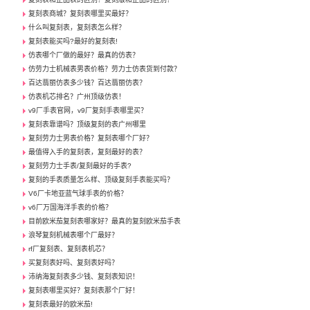
复刻表商城？复刻表哪里买最好？
什么叫复刻表，复刻表怎么样？
复刻表能买吗?最好的复刻表!
仿表哪个厂做的最好？最真的仿表？
仿劳力士机械表男表价格？劳力士仿表货到付款？
百达翡丽仿表多少钱？百达翡丽仿表？
仿表机芯排名？广州顶级仿表！
v9厂手表官网，v9厂复刻手表哪里买？
复刻表靠谱吗？顶级复刻的表广州哪里
复刻劳力士男表价格？复刻表哪个厂好？
最值得入手的复刻表，复刻最好的表？
复刻劳力士手表/复刻最好的手表?
复刻的手表质量怎么样、顶级复刻手表能买吗？
V6厂卡地亚蓝气球手表的价格？
v6厂万国海洋手表的价格？
目前欧米茄复刻表哪家好？最真的复刻欧米茄手表
浪琴复刻机械表哪个厂最好？
rf厂复刻表、复刻表机芯？
买复刻表好吗、复刻表好吗？
沛纳海复刻表多少钱、复刻表知识！
复刻表哪里买好？复刻表那个厂好！
复刻表最好的欧米茄!