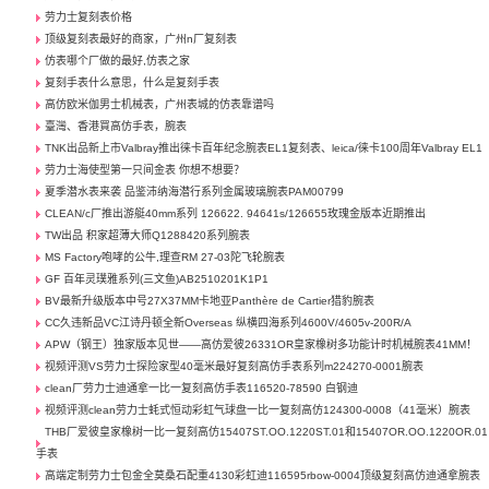
劳力士复刻表价格
顶级复刻表最好的商家，广州n厂复刻表
仿表哪个厂做的最好,仿表之家
复刻手表什么意思，什么是复刻手表
高仿欧米伽男士机械表，广州表城的仿表靠谱吗
臺灣、香港買高仿手表，腕表
TNK出品新上市Valbray推出徕卡百年纪念腕表EL1复刻表、leica/徕卡100周年Valbray EL1
劳力士海使型第一只间金表 你想不想要？
夏季潜水表来袭 品鉴沛纳海潜行系列金属玻璃腕表PAM00799
CLEAN/c厂推出游艇40mm系列 126622. 94641s/126655玫瑰金版本近期推出
TW出品 积家超薄大师Q1288420系列腕表
MS Factory咆哮的公牛,理查RM 27-03陀飞轮腕表
GF 百年灵璞雅系列(三文鱼)AB2510201K1P1
BV最新升级版本中号27X37MM卡地亚Panthère de Cartier猎豹腕表
CC久违新品VC江诗丹顿全新Overseas 纵横四海系列4600V/4605v-200R/A
APW（钢王）独家版本见世——高仿爱彼26331OR皇家橡树多功能计时机械腕表41MM！
视频评测VS劳力士探险家型40毫米最好复刻高仿手表系列m224270-0001腕表
clean厂劳力士迪通拿一比一复刻高仿手表116520-78590 白钢迪
视频评测clean劳力士蚝式恒动彩虹气球盘一比一复刻高仿124300-0008（41毫米）腕表
THB厂爱彼皇家橡树一比一复刻高仿15407ST.OO.1220ST.01和15407OR.OO.1220OR.01
手表
高端定制劳力士包金全莫桑石配重4130彩虹迪116595rbow-0004顶级复刻高仿迪通拿腕表