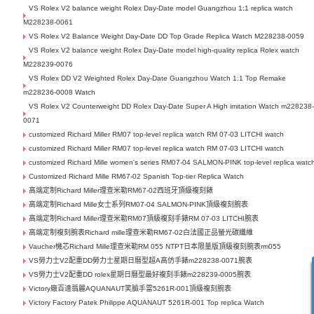
VS Rolex V2 balance weight Rolex Day-Date model Guangzhou 1:1 replica watch
M228238-0061
VS Rolex V2 Balance Weight Day-Date DD Top Grade Replica Watch M228238-0059
VS Rolex V2 balance weight Rolex Day-Date model high-quality replica Rolex watch
M228239-0076
VS Rolex DD V2 Weighted Rolex Day-Date Guangzhou Watch 1:1 Top Remake
m228236-0008 Watch
VS Rolex V2 Counterweight DD Rolex Day-Date Super A High imitation Watch m228238
0071
customized Richard Miller RM07 top-level replica watch RM 07-03 LITCHI watch
customized Richard Miller RM07 top-level replica watch RM 07-03 LITCHI watch
customized Richard Mille women's series RM07-04 SALMON-PINK top-level replica watc
Customized Richard Mille RM67-02 Spanish Top-tier Replica Watch
高端定制Richard Miller理查米勒RM67-02西班牙頂級複刻錶
高端定制Richard Mille女士系列RM07-04 SALMON-PINK頂級複刻腕表
高端定制Richard Miller理查米勒RM07頂級複刻手錶RM 07-03 LITCHI腕表
高端定制複刻腕表Richard mille理查米勒RM67-02白法國正品螢光碳纖維
Vaucher機芯Richard Mille理查米勒RM 055 NTPT日本限量版頂級複刻腕表rm055
VS勞力士V2配重DD勞力士星期日曆型超A高仿手錶m228238-0071腕表
VS勞力士V2配重DD rolex星期日曆型最好複刻手錶m228239-0005腕表
Victory廠百達翡麗AQUANAUT笑臉手雷5261R-001頂級複刻腕表
Victory Factory Patek Philippe AQUANAUT 5261R-001 Top replica Watch