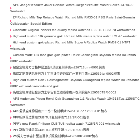
APS Jaeger-lecoultre Joker Reissue Watch Jaeger-lecoultre Master Series 1378420
Wristwatch
ZF Richard Mille Top Reissue Watch Richard Mille RM35-01 PSG Paris Saint-Germain
Collaboration Special Edition
Glashutte Original Pioneer top-quality replica watches 1-39-11-13-83-70 wristwatches
High-end custom 18k genuine gold Richard Mille men's replica watch RM 47 wristwatch
High-end custom gold-plated Richard Mille Super A Replica Watch RM07-01 NTPT
wristwatch
Custom-made 18k rose gold gold-plated Rolex Cosmogram Daytona replica m126505-
0002 wristwatch
包金定制劳力士格林尼治型II顶级复刻手表m126713grnr-0001腕表
高端定制真钻包金劳力士宇宙计型迪通拿广州复刻手表m126535tbr-0002腕表
High-end custom Rolex Cosmogramme Daytona Guangzhou replica Watch m126535tbr-
0002 with real diamonds and gold
高端定制真钻包金劳力士宇宙計型迪通拿廣州復刻腕錶M126535TBR-0002
APS Audemars Piguet Royal Oak Guangzhou 1:1 Replica Watch 15451ST.zz.1256ST.0
Wristwatch
APS愛彼皇家橡樹廣州一比一復刻手錶15451ST.ZZ.1256ST.01腕表
PPF新款百达翡丽CUBITUS复刻手表7128/1R-001腕表
PPF's new Patek Philippe CUBITUS replica watch 7128/1R-001 wristwatch
PPF新款百達翡麗CUBITUS複刻手錶7128/1R-001腕表
VS勞力士宇宙計型迪通拿頂級複刻手錶m126500ln-0002腕表