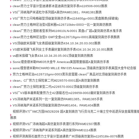
clean劳力士宇宙计型迪通拿冰蓝迪高仿复刻手表m116506-0002腕表
VS厂沛纳海庐米诺杜尔系列超A高仿PAM01381，PAM1381腕表
VS厂劳力士闪电格磁型顶级复刻高仿手表m116400gv-0001黑盘腕表(绿玻璃)
clean劳力士格林尼治型II国米圈m126710blnr-0003一比一复刻高仿腕表
clean厂劳力士潜航者型系列M116610LN-0001 黑盘c厂超a复刻高仿黑水鬼手表
clean劳力士格林尼治型II GMT全金m126718grnr-0001高端复刻高仿手表腕表
VS顶级欧米茄碟飞女表超级复刻高仿434.10.34.20.03.002腕表
VS欧米茄碟飞系列女士手表最好复刻高仿手表434.10.34.20.10.001腕表
vs欧米茄碟飞女表434.10.34.20.05.001顶级复刻高仿腕表
Sonic理查德米勒RM035大金牛 Americas美国限量版超A复刻高仿手表
sonic理查德米勒RICHARD MILLE RM 035 Americas 顶级高仿复刻手表美国大金牛纪念版
劳力士格林尼治m126710grnr-0003黑灰皮蛋圈 clean厂真品对比顶级复刻高仿手表
clean，C厂劳力士探险家二代M226570-0001超A高仿复刻腕表
clean厂劳力士探险家型二代m226570-0002顶级复刻高仿手表
VS厂V3版本最新配重劳力士42游艇名仕m226659-0002最好复刻高仿手表
VS沛纳海庐米诺系列一比一复刻高仿PAM01365，PAM1365手表
VS沛纳海庐米诺系列顶级复刻高仿PAM01404，PAM1404腕表
视频评测V7厂IWC万国IW328209 超A复刻高仿飞行员马克二十瑞士空中巡逻兵钛金属限量
腕表
视频评测VS厂沛纳海超A高仿复刻手表潜行系列PAM01507腕表
视频评测VS厂沛纳海庐米诺系列超A高仿复刻PAM01114腕表
视频评测真陨石面劳力士宇宙计型迪通拿广州顶级高仿复刻m116518ln-0076腕表