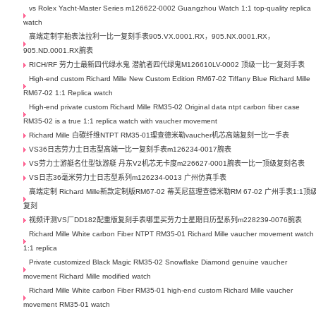
vs Rolex Yacht-Master Series m126622-0002 Guangzhou Watch 1:1 top-quality replica
watch
高端定制宇舶表法拉利一比一复刻手表905.VX.0001.RX，905.NX.0001.RX，
905.ND.0001.RX腕表
RICH/RF 劳力士最新四代绿水鬼 潜航者四代绿鬼M126610LV-0002 顶级一比一复刻手表
High-end custom Richard Mille New Custom Edition RM67-02 Tiffany Blue Richard Mille
RM67-02 1:1 Replica watch
High-end private custom Richard Mille RM35-02 Original data ntpt carbon fiber case
RM35-02 is a true 1:1 replica watch with vaucher movement
Richard Mille 白碳纤维NTPT RM35-01理查德米勒vaucher机芯高端复刻一比一手表
VS36日志劳力士日志型高端一比一复刻手表m126234-0017腕表
VS劳力士游艇名仕型钛游艇 丹东V2机芯无卡度m226627-0001腕表一比一顶级复刻名表
VS日志36毫米劳力士日志型系列m126234-0013 广州仿真手表
高端定制 Richard Mille新款定制版RM67-02 蒂芙尼蓝理查德米勒RM 67-02 广州手表1:1顶
复刻
视频评测VS厂DD182配重版复刻手表哪里买劳力士星期日历型系列m228239-0076腕表
Richard Mille White carbon Fiber NTPT RM35-01 Richard Mille vaucher movement watch
1:1 replica
Private customized Black Magic RM35-02 Snowflake Diamond genuine vaucher
movement Richard Mille modified watch
Richard Mille White carbon Fiber RM35-01 high-end custom Richard Mille vaucher
movement RM35-01 watch