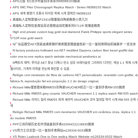
APS万国飞行员计时复刻手表系列IW388103腕表
APS IWC Pilot Chronograph Replica Watch - Series IW388103 Watch
APS 세계 평행기 조종사 타이밍 복제 시계 컬렉션 IW388103
高端私人定制爱彼AP15416限量版白陶瓷腕表小贵几万
高端私人定制包金真钻百达翡丽运动优雅系列5711R 玫瑰金腕表
High end private custom bag gold real diamond Patek Philippe sports elegant series
5711R rose gold watch
N厂出品镂空AET改装迪通拿碳纤维表圈塗鴉盘面色彩一比一复刻表网站机械美学 一览无余
N factory produces hollowed out AET modified Daytona carbon fiber bezel graffiti dial
color one-to-one replica watch website mechanical aesthetics at
N팩토리 제작, 루어공 AET 튜닝 디톡나 탄소 섬유 브레이슬릿 그라피티 디자인, 색상 1:1 복제 시계
웹사이트, 기계적 미학을 한눈에 확인할 수 있음
Relógio com mostrador de fibra de carbono AET personalizado, revestido com grafite, d
fábrica N, reprodução fiel em proporção 1:1 do design original,
Richard Mille理查德米勒RM055灰陶瓷VAUCHER机芯一比一复刻手表RM 055腕表
Richard Mille RM055 grey ceramic VAUCHER movement 1:1 replica watch RM 055 watc
Richard Mille 리차드 밀러 RM055 회색 세라믹 VAUCHER 코어 일대일 복각 시계 RM 055 손목 
계
Relógio Richard Mille RM055 com movimento VAUCHER em cerâmica cinza, réplica 1:1
do modelo RM055
PPF江诗丹顿历史名作顶级复刻手表4200H/222J-B935腕表
VS劳力士日志型一比一复刻手表网站m126334-0033腕表
VS Rolex Logbook One to One replica Watch Website m126334-0033 Watch