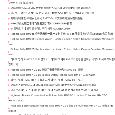
무브먼트 1:1 복제 시계
高端定制Richard Mille女士系列RM07-04 SALMON-PINK顶级复刻腕表
하이엔드 맞춤형 리처드 밀 여성 시리즈 RM07-04 살몬 핑크 탑클래식 복제 워치
高端定制理查·米勒女士系列 RM07-04 三文魚粉紅頂級複刻腕錶
NEW罗杰杜彼王者陀飞轮复刻手表RDDBEX0939腕表
뉴 로제르 듀비 왕자 토플레인 복각 시계 RDDBEX0939
Richard Mille RM055理查德米勒一比一复刻手表RM 055限量版黄色陶瓷vaucher机芯 腕表
Richard Mille RM055 Replica Watch - Limited Edition Yellow Ceramic Voucher Movement
watch
Richard Mille RM055 Replica Watch - Limited Edition Yellow Ceramic Voucher Movement
watch
리처드 밀레 RM055 리처드 밀레 1:1 리메이크 시계 RM 055 한정판 옐로우 세라믹 바쉐르 무브먼
팔찌시계
Richard Mille RM67-01 1:1复刻手表理查德米勒RM 67-01Ti腕表
Richard Mille RM67-01 1:1 replica watch Richard Mille RM 67-01Ti watch
리처드 밀레 RM67-01 1:1 복제 시계 리처드 밀레 RM 67-01Ti 워치
高端私人定制Richard Mille理查德米勒RM07-01女士系列RM 07-01复刻手表
고급 프라이빗 커스터마이징 리처드 밀리 RM07-01 여성 시계 RM 07-01 복제 시계
High-end Private Customization Richard Mille RM07-01 Ladies' Collection RM 07-01
Replica Watch
High end personalizado Richard Mille RM07-01 s érie de mulheres RM 07-01 relógio de
réplica