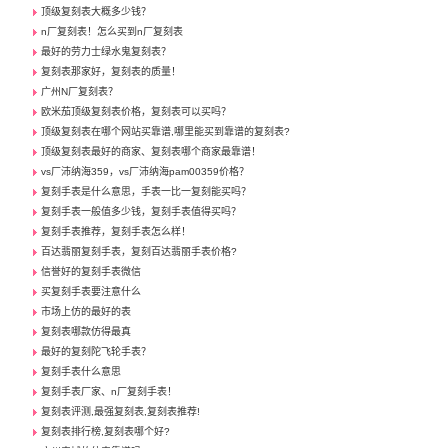
顶级复刻表大概多少钱？
n厂复刻表！怎么买到n厂复刻表
最好的劳力士绿水鬼复刻表？
复刻表那家好，复刻表的质量！
广州N厂复刻表？
欧米茄顶级复刻表价格，复刻表可以买吗？
顶级复刻表在哪个网站买靠谱,哪里能买到靠谱的复刻表?
顶级复刻表最好的商家、复刻表哪个商家最靠谱！
vs厂沛纳海359，vs厂沛纳海pam00359价格？
复刻手表是什么意思，手表一比一复刻能买吗？
复刻手表一般值多少钱，复刻手表值得买吗？
复刻手表推荐，复刻手表怎么样！
百达翡丽复刻手表，复刻百达翡丽手表价格?
信誉好的复刻手表微信
买复刻手表要注意什么
市场上仿的最好的表
复刻表哪款仿得最真
最好的复刻陀飞轮手表？
复刻手表什么意思
复刻手表厂家、n厂复刻手表！
复刻表评测,最强复刻表,复刻表推荐!
复刻表排行榜,复刻表哪个好?