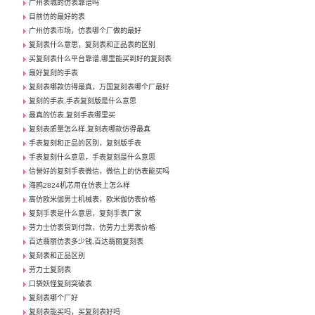
广州表城的仿表靠谱吗
目前仿的最好的表
广州仿表市场，仿表哪个厂做的最好
复刻表什么意思，复刻表和正品表的区别
买复刻表什么平台靠谱,哪里能买到好的复刻表
最好复刻的手表
复刻表哪款仿得最真，万国复刻表哪个厂最好
复刻的手表,手表复刻版是什么意思
最真的仿表,复刻手表哪里买
复刻表质量怎么样,复刻表哪款仿得最真
手表复刻和正品的区别，复刻版手表
手表复刻什么意思，手表复刻是什么意思
信誉好的复刻手表微信，微信上的仿表能买吗
海鸥2824机芯用在仿表上怎么样
高仿欧米伽男士机械表，欧米伽仿表价格
复刻手表是什么意思，复刻手表厂家
劳力士仿表货到付款，仿劳力士男表价格
百达翡丽仿表多少钱,百达翡丽复刻表
复刻表和正品区别
劳力士复刻表
口袋妖怪复刻突破表
复刻表哪个厂好
复刻表能买吗，买复刻表好吗