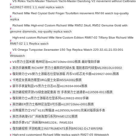
VS Rolex Yacht-Master Titanium Yacht-Master Dandong V2 movement without Calibrati
m226627-0001 1:1 mold replica watch
Richard Mille Red Crystal Gold Finger Tourbillon movement RM 66 watch top-quality
replica
Richard Mille High-end Custom Richard Mille RM52 Skull, RM52 Genuine Gold with
genuine diamonds, top-quality replica watch
High-end custom Richard Mille New Custom Edition RM67-02 Tiffany Blue Richard Mille
RM67-02 1:1 Replica watch
VS Omega Turquoise Seamaster 150 Top Replica Watch 220.32.41.21.03.001
Wristwatch
VS劳力士国米圈 格林尼治m126710blnr-0002腕表 最好復刻手錶
高仿手錶推薦 RICH/RF 劳力士最新四代绿水鬼 潜航者四代绿鬼M126610LV-0002
復刻勞力士VS勞力士游艇名仕型钛游艇 丹东V2机芯无卡度m226627-0001腕表
卡地亚女表高仿哪里DR山度士女装WSSA0082腕表
豪华手表复制品VS劳力士日志41型m126334-0004腕表
高仿錶视频评测VS绿金迪配重高 仿 手表勞力士迪通拿m116508-0013腕表
復刻勞力士vs劳力士游艇名仕型系列m126622-0002手錶
高仿錶ER劳力士格林尼治型II可乐圈m126710blro-0001腕表
白熊猫劳力士VS厂4131熊猫迪 m126500LN-0001完美对版原装手表
高仿沛纳海VS厂沛纳海潜行系列PAM01232腕表
高仿手表VS厂沛纳海PAM01324、PAM1324
復刻錶视频 评测柏莱士INSTRUMENTS系列BR0392-D-LT-BR/SRB
High-end customized Richard Mille replica watch RM27-05 Wristwatch