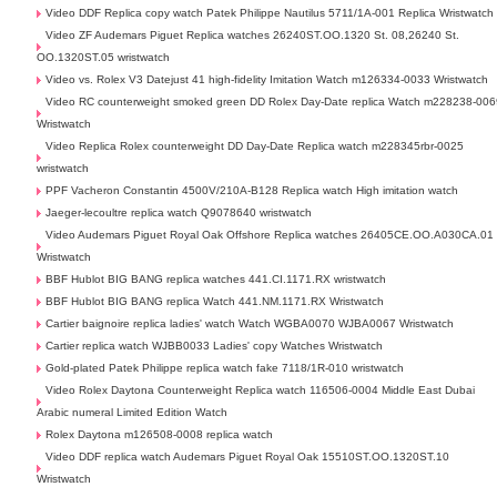
Video DDF Replica copy watch Patek Philippe Nautilus 5711/1A-001 Replica Wristwatch
Video ZF Audemars Piguet Replica watches 26240ST.OO.1320 St. 08,26240 St.
OO.1320ST.05 wristwatch
Video vs. Rolex V3 Datejust 41 high-fidelity Imitation Watch m126334-0033 Wristwatch
Video RC counterweight smoked green DD Rolex Day-Date replica Watch m228238-006
Wristwatch
Video Replica Rolex counterweight DD Day-Date Replica watch m228345rbr-0025
wristwatch
PPF Vacheron Constantin 4500V/210A-B128 Replica watch High imitation watch
Jaeger-lecoultre replica watch Q9078640 wristwatch
Video Audemars Piguet Royal Oak Offshore Replica watches 26405CE.OO.A030CA.01
Wristwatch
BBF Hublot BIG BANG replica watches 441.CI.1171.RX wristwatch
BBF Hublot BIG BANG replica Watch 441.NM.1171.RX Wristwatch
Cartier baignoire replica ladies' watch Watch WGBA0070 WJBA0067 Wristwatch
Cartier replica watch WJBB0033 Ladies' copy Watches Wristwatch
Gold-plated Patek Philippe replica watch fake 7118/1R-010 wristwatch
Video Rolex Daytona Counterweight Replica watch 116506-0004 Middle East Dubai
Arabic numeral Limited Edition Watch
Rolex Daytona m126508-0008 replica watch
Video DDF replica watch Audemars Piguet Royal Oak 15510ST.OO.1320ST.10
Wristwatch