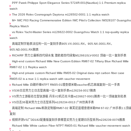
PPF Patek Philippe Sport Elegance Series 5724R-001(Nautilus) 1:1 Premium replica
watch
The 2026 Rolex Cosmograph Daytona m126502-0001 1:1 replica watch
M+ IWC F63 Racing Commemorative Edition IWC Pilot's Collection IW328107 Guangzh
Replica Watch
vs Rolex Yacht-Master Series m126622-0002 Guangzhou Watch 1:1 top-quality replica
watch
高端定制宇舶表法拉利一比一复刻手表905.VX.0001.RX，905.NX.0001.RX，
905.ND.0001.RX腕表
RICH/RF 劳力士最新四代绿水鬼 潜航者四代绿鬼M126610LV-0002 顶级一比一复刻手表
High-end custom Richard Mille New Custom Edition RM67-02 Tiffany Blue Richard Mille
RM67-02 1:1 Replica watch
High-end private custom Richard Mille RM35-02 Original data ntpt carbon fiber case
RM35-02 is a true 1:1 replica watch with vaucher movement
Richard Mille 白碳纤维NTPT RM35-01理查德米勒vaucher机芯高端复刻一比一手表
VS36日志劳力士日志型高端一比一复刻手表m126234-0017腕表
VS劳力士游艇名仕型钛游艇 丹东V2机芯无卡度m226627-0001腕表一比一顶级复刻名表
VS日志36毫米劳力士日志型系列m126234-0013 广州仿真手表
高端定制 Richard Mille新款定制版RM67-02 蒂芙尼蓝理查德米勒RM 67-02 广州手表1:1顶
复刻
视频评测VS厂DD182配重版复刻手表哪里买劳力士星期日历型系列m228239-0076腕表
Richard Mille White carbon Fiber NTPT RM35-01 Richard Mille vaucher movement watch