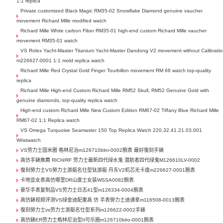
1:1 replica
Private customized Black Magic RM35-02 Snowflake Diamond genuine vaucher
movement Richard Mille modified watch
Richard Mille White carbon Fiber RM35-01 high-end custom Richard Mille vaucher
movement RM35-01 watch
VS Rolex Yacht-Master Titanium Yacht-Master Dandong V2 movement without Calibrati
m226627-0001 1:1 mold replica watch
Richard Mille Red Crystal Gold Finger Tourbillon movement RM 66 watch top-quality
replica
Richard Mille High-end Custom Richard Mille RM52 Skull, RM52 Genuine Gold with
genuine diamonds, top-quality replica watch
High-end custom Richard Mille New Custom Edition RM67-02 Tiffany Blue Richard Mille
RM67-02 1:1 Replica watch
VS Omega Turquoise Seamaster 150 Top Replica Watch 220.32.41.21.03.001
Wristwatch
VS劳力士国米圈 格林尼治m126710blnr-0002腕表 最好復刻手錶
高仿手錶推薦 RICH/RF 劳力士最新四代绿水鬼 潜航者四代绿鬼M126610LV-0002
復刻勞力士VS勞力士游艇名仕型钛游艇 丹东V2机芯无卡度m226627-0001腕表
卡地亚女表高仿哪里DR山度士女装WSSA0082腕表
豪华手表复制品VS劳力士日志41型m126334-0004腕表
高仿錶视频评测VS绿金迪配重高 仿 手表勞力士迪通拿m116508-0013腕表
復刻勞力士vs劳力士游艇名仕型系列m126622-0002手錶
高仿錶ER劳力士格林尼治型II可乐圈m126710blro-0001腕表