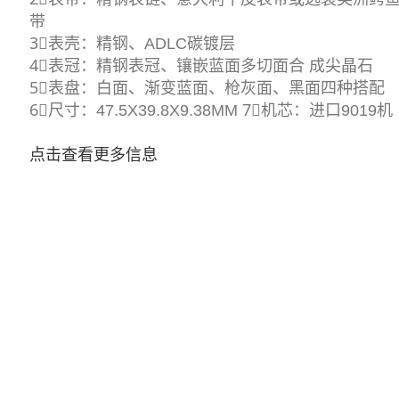
带
3⃣️表壳：精钢、ADLC碳镀层
4⃣️表冠：精钢表冠、镶嵌蓝面多切面合 成尖晶石
5⃣️表盘：白面、渐变蓝面、枪灰面、黑面四种搭配
6⃣️尺寸：47.5X39.8X9.38MM 7⃣️机芯：进口9019机
点击查看更多信息