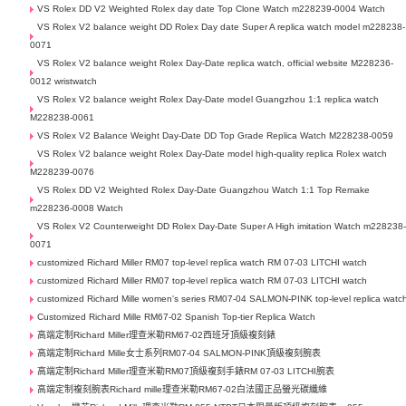
VS Rolex DD V2 Weighted Rolex day date Top Clone Watch m228239-0004 Watch
VS Rolex V2 balance weight DD Rolex Day date Super A replica watch model m228238-
0071
VS Rolex V2 balance weight Rolex Day-Date replica watch, official website M228236-
0012 wristwatch
VS Rolex V2 balance weight Rolex Day-Date model Guangzhou 1:1 replica watch
M228238-0061
VS Rolex V2 Balance Weight Day-Date DD Top Grade Replica Watch M228238-0059
VS Rolex V2 balance weight Rolex Day-Date model high-quality replica Rolex watch
M228239-0076
VS Rolex DD V2 Weighted Rolex Day-Date Guangzhou Watch 1:1 Top Remake
m228236-0008 Watch
VS Rolex V2 Counterweight DD Rolex Day-Date Super A High imitation Watch m228238
0071
customized Richard Miller RM07 top-level replica watch RM 07-03 LITCHI watch
customized Richard Miller RM07 top-level replica watch RM 07-03 LITCHI watch
customized Richard Mille women's series RM07-04 SALMON-PINK top-level replica watc
Customized Richard Mille RM67-02 Spanish Top-tier Replica Watch
高端定制Richard Miller理查米勒RM67-02西班牙頂級複刻錶
高端定制Richard Mille女士系列RM07-04 SALMON-PINK頂級複刻腕表
高端定制Richard Miller理查米勒RM07頂級複刻手錶RM 07-03 LITCHI腕表
高端定制複刻腕表Richard mille理查米勒RM67-02白法國正品螢光碳纖維