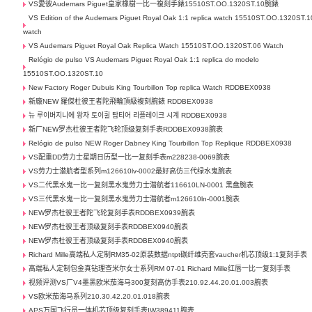
VS愛彼Audemars Piguet皇家橡樹一比一複刻手錶15510ST.OO.1320ST.10腕錶
VS Edition of the Audemars Piguet Royal Oak 1:1 replica watch 15510ST.OO.1320ST.1
watch
VS Audemars Piguet Royal Oak Replica Watch 15510ST.OO.1320ST.06 Watch
Relógio de pulso VS Audemars Piguet Royal Oak 1:1 replica do modelo
15510ST.OO.1320ST.10
New Factory Roger Dubuis King Tourbillon Top replica Watch RDDBEX0938
新廠NEW 羅傑杜彼王者陀飛輪頂級複刻腕錶 RDDBEX0938
뉴 루이버지니에 왕자 토이휠 탑티어 리플레이크 시계 RDDBEX0938
新厂NEW罗杰杜彼王者陀飞轮顶级复刻手表RDDBEX0938腕表
Relógio de pulso NEW Roger Dabney King Tourbillon Top Replique RDDBEX0938
VS配重DD劳力士星期日历型一比一复刻手表m228238-0069腕表
VS劳力士潜航者型系列m126610lv-0002最好高仿三代绿水鬼腕表
VS二代黑水鬼一比一复刻黑水鬼劳力士潜航者116610LN-0001 黑盘腕表
VS三代黑水鬼一比一复刻黑水鬼劳力士潜航者m126610ln-0001腕表
NEW罗杰杜彼王者陀飞轮复刻手表RDDBEX0939腕表
NEW罗杰杜彼王者顶级复刻手表RDDBEX0940腕表
NEW罗杰杜彼王者顶级复刻手表RDDBEX0940腕表
Richard Mille高端私人定制RM35-02原装数据ntpt碳纤维壳套vaucher机芯顶级1:1复刻手表
高端私人定制包金真钻理查米尔女士系列RM 07-01 Richard Mille红唇一比一复刻手表
视频评测VS厂V4墨黑欧米茄海马300复刻高仿手表210.92.44.20.01.003腕表
VS欧米茄海马系列210.30.42.20.01.018腕表
APS万国飞行员一体机芯顶级复刻手表IW389411腕表