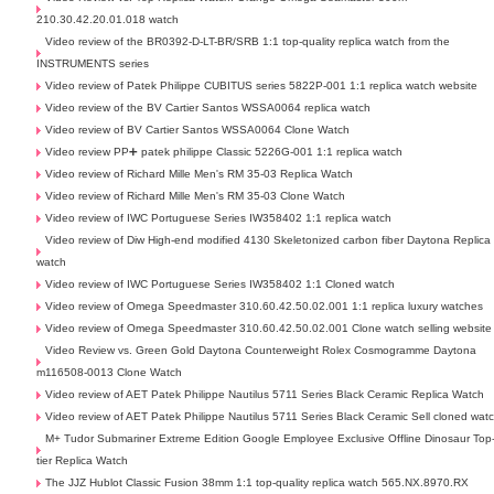
210.30.42.20.01.018 watch
Video review of the BR0392-D-LT-BR/SRB 1:1 top-quality replica watch from the
INSTRUMENTS series
Video review of Patek Philippe CUBITUS series 5822P-001 1:1 replica watch website
Video review of the BV Cartier Santos WSSA0064 replica watch
Video review of BV Cartier Santos WSSA0064 Clone Watch
Video review PP➕ patek philippe Classic 5226G-001 1:1 replica watch
Video review of Richard Mille Men's RM 35-03 Replica Watch
Video review of Richard Mille Men's RM 35-03 Clone Watch
Video review of IWC Portuguese Series IW358402 1:1 replica watch
Video review of Diw High-end modified 4130 Skeletonized carbon fiber Daytona Replica
watch
Video review of IWC Portuguese Series IW358402 1:1 Cloned watch
Video review of Omega Speedmaster 310.60.42.50.02.001 1:1 replica luxury watches
Video review of Omega Speedmaster 310.60.42.50.02.001 Clone watch selling website
Video Review vs. Green Gold Daytona Counterweight Rolex Cosmogramme Daytona
m116508-0013 Clone Watch
Video review of AET Patek Philippe Nautilus 5711 Series Black Ceramic Replica Watch
Video review of AET Patek Philippe Nautilus 5711 Series Black Ceramic Sell cloned wat
M+ Tudor Submariner Extreme Edition Google Employee Exclusive Offline Dinosaur Top
tier Replica Watch
The JJZ Hublot Classic Fusion 38mm 1:1 top-quality replica watch 565.NX.8970.RX