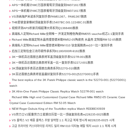
APS一体机葡计IWC万国表葡萄牙顶级复刻IW371617腕表
APS一体机葡计IWC万国表葡萄牙顶级复刻IW371617腕表
VS沛纳海庐米诺系列复刻手表PAM01367，PAM1367腕表
THB爱彼皇家橡树顶级复刻手表15407BC.GG.1224BC.01腕表
视频评测APS积家月相超薄大师系列Q1368480腕表
高端私人定制Richard Mille全网唯一 开发定制橙色陶瓷RM055 vaucher机芯1:1复刻手表
Richard Mille高端定制水晶壳理查德米勒RM52-05陶瓷壳 水晶壳 定制版RM 52-05腕表
高端私人定制Richard Mille理查德米勒RM 010 钛金属腕表rm10一比一复刻手表
后加工定制包金江诗丹顿传承系列81180/000R-9162腕表
3K一体机百达翡丽古典表将军盖顶级复刻手表5227R-001腕表
3K一体机百达翡丽古典表将军盖一比一复刻手表5227J-001腕表
3K顶级复刻手表百达翡丽古典表系列5227G-010腕表
3K百达翡丽古典表将官盖最好复刻手表5227G-001(5227G001)手表
The best replica of the 3K Patek Philippe classic watch is the 5227G-001 (5227G001)
watch
3K All-in-One Patek Philippe Classic Replica Watch 5227R-001 watch
Richard Mille High end Customized Crystal Case Richard Mille RM52-05 Ceramic Case
Crystal Case Customized Edition RM 52-05 Watch
NEW Roger Dubuis King of the Tourbillon replica Watch RDDBEX0939
VS劳力士V2配重劳力士星期日历型一比一顶级复刻名表m228235-0025腕表
VS 롤렉스 V2 배중 롤렉스 주말 달력형 1:1 최고급 복제 명시계 M228235-0025 시계
고급 프라이빗 커스터마이징 리처드 밀리 RM 010 티타늄 메탈 워치 rm10 1:1 복제 시계