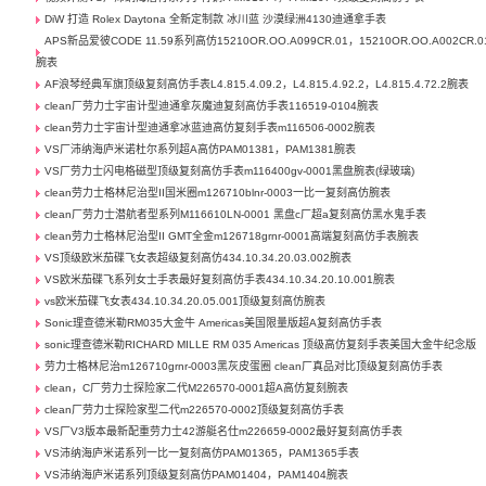
DiW 打造 Rolex Daytona 全新定制款 冰川蓝 沙漠绿洲4130迪通拿手表
APS新品爱彼CODE 11.59系列高仿15210OR.OO.A099CR.01，15210OR.OO.A002CR.0
腕表
AF浪琴经典军旗顶级复刻高仿手表L4.815.4.09.2，L4.815.4.92.2，L4.815.4.72.2腕表
clean厂劳力士宇宙计型迪通拿灰魔迪复刻高仿手表116519-0104腕表
clean劳力士宇宙计型迪通拿冰蓝迪高仿复刻手表m116506-0002腕表
VS厂沛纳海庐米诺杜尔系列超A高仿PAM01381，PAM1381腕表
VS厂劳力士闪电格磁型顶级复刻高仿手表m116400gv-0001黑盘腕表(绿玻璃)
clean劳力士格林尼治型II国米圈m126710blnr-0003一比一复刻高仿腕表
clean厂劳力士潜航者型系列M116610LN-0001 黑盘c厂超a复刻高仿黑水鬼手表
clean劳力士格林尼治型II GMT全金m126718grnr-0001高端复刻高仿手表腕表
VS顶级欧米茄碟飞女表超级复刻高仿434.10.34.20.03.002腕表
VS欧米茄碟飞系列女士手表最好复刻高仿手表434.10.34.20.10.001腕表
vs欧米茄碟飞女表434.10.34.20.05.001顶级复刻高仿腕表
Sonic理查德米勒RM035大金牛 Americas美国限量版超A复刻高仿手表
sonic理查德米勒RICHARD MILLE RM 035 Americas 顶级高仿复刻手表美国大金牛纪念版
劳力士格林尼治m126710grnr-0003黑灰皮蛋圈 clean厂真品对比顶级复刻高仿手表
clean，C厂劳力士探险家二代M226570-0001超A高仿复刻腕表
clean厂劳力士探险家型二代m226570-0002顶级复刻高仿手表
VS厂V3版本最新配重劳力士42游艇名仕m226659-0002最好复刻高仿手表
VS沛纳海庐米诺系列一比一复刻高仿PAM01365，PAM1365手表
VS沛纳海庐米诺系列顶级复刻高仿PAM01404，PAM1404腕表