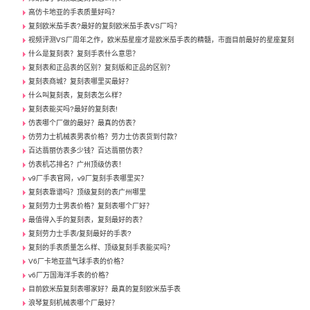
高仿卡地亚的手表质量好吗？
复刻欧米茄手表?最好的复刻欧米茄手表VS厂吗？
视频评测VS厂周年之作，欧米茄星座才是欧米茄手表的精髓，市面目前最好的星座复刻
什么是复刻表？复刻手表什么意思？
复刻表和正品表的区别？复刻版和正品的区别？
复刻表商城？复刻表哪里买最好？
什么叫复刻表，复刻表怎么样？
复刻表能买吗?最好的复刻表!
仿表哪个厂做的最好？最真的仿表？
仿劳力士机械表男表价格？劳力士仿表货到付款？
百达翡丽仿表多少钱？百达翡丽仿表？
仿表机芯排名？广州顶级仿表！
v9厂手表官网，v9厂复刻手表哪里买？
复刻表靠谱吗？顶级复刻的表广州哪里
复刻劳力士男表价格？复刻表哪个厂好？
最值得入手的复刻表，复刻最好的表？
复刻劳力士手表/复刻最好的手表?
复刻的手表质量怎么样、顶级复刻手表能买吗？
V6厂卡地亚蓝气球手表的价格？
v6厂万国海洋手表的价格？
目前欧米茄复刻表哪家好？最真的复刻欧米茄手表
浪琴复刻机械表哪个厂最好？