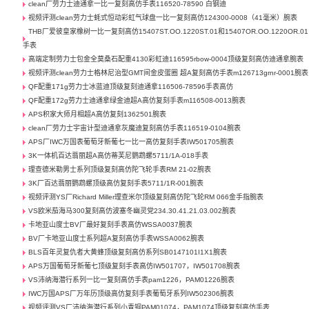
clean厂劳力士迪通拿一比一复刻高仿手表116520-78590 白钢迪
视频评测clean劳力士蚝式恒动彩虹气球盘一比一复刻高仿124300-0008（41毫米）腕表
THB厂爱彼皇家橡树一比一复刻高仿15407ST.OO.1220ST.01和15407OR.OO.1220OR.01
手表
高端定制劳力士包金全莫桑石配重4130彩虹迪116595rbow-0004顶级复刻高仿迪通拿腕表
视频评测clean劳力士格林尼治型GMT间金皮蛋圈 超A复刻高仿手表m126713grnr-0001腕表
QF配重171g劳力士冰蓝迪顶级复刻迪通拿116506-78596手表高仿
QF配重172g劳力士迪通拿绿金迪超A高仿复刻手表m116508-0013腕表
APS积家大师月相超A高仿复刻1362501腕表
clean厂劳力士宇宙计型迪通拿灰魔迪复刻高仿手表116519-0104腕表
APS厂IWC万国表葡萄牙新葡七一比一高仿复刻手表IW501705腕表
3K一体机百达翡丽超A高仿蒂芙尼鹦鹉螺5711/1A-018手表
理查德米勒男士系列顶级复刻高仿陀飞轮手表RM 21-02腕表
3K厂百达翡丽鹦鹉螺顶级高仿复刻手表5711/1R-001腕表
视频评测YS厂Richard Miller理查米尔顶级复刻高仿陀飞轮RM 066金手指腕表
VS欧米茄海马300复刻高仿波塞冬幽灵党234.30.41.21.03.002腕表
卡地亚山度士BV厂最好复刻手表高仿WSSA0037腕表
BV厂卡地亚山度士系列超A复刻高仿手表WSSA0062腕表
BLS百年灵复仇者大黄蜂顶级复刻高仿系列SB0147101I1X1腕表
APS万国葡萄牙新葡七顶级复刻手表高仿IW501707，IW501708腕表
VS沛纳海潜行系列一比一复刻高仿手表pam1226，PAM01226腕表
IWC万国APS厂万年历顶级高仿复刻手表葡萄牙系列IW502306腕表
视频评测VS厂沛纳海潜行系列小青铜PAM01074，PAM1074顶级复刻高仿手表