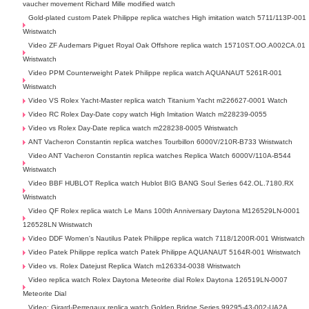
vaucher movement Richard Mille modified watch
Gold-plated custom Patek Philippe replica watches High imitation watch 5711/113P-001
Wristwatch
Video ZF Audemars Piguet Royal Oak Offshore replica watch 15710ST.OO.A002CA.01
Wristwatch
Video PPM Counterweight Patek Philippe replica watch AQUANAUT 5261R-001
Wristwatch
Video VS Rolex Yacht-Master replica watch Titanium Yacht m226627-0001 Watch
Video RC Rolex Day-Date copy watch High Imitation Watch m228239-0055
Video vs Rolex Day-Date replica watch m228238-0005 Wristwatch
ANT Vacheron Constantin replica watches Tourbillon 6000V/210R-B733 Wristwatch
Video ANT Vacheron Constantin replica watches Replica Watch 6000V/110A-B544
Wristwatch
Video BBF HUBLOT Replica watch Hublot BIG BANG Soul Series 642.OL.7180.RX
Wristwatch
Video QF Rolex replica watch Le Mans 100th Anniversary Daytona M126529LN-0001
126528LN Wristwatch
Video DDF Women's Nautilus Patek Philippe replica watch 7118/1200R-001 Wristwatch
Video Patek Philippe replica watch Patek Philippe AQUANAUT 5164R-001 Wristwatch
Video vs. Rolex Datejust Replica Watch m126334-0038 Wristwatch
Video replica watch Rolex Daytona Meteorite dial Rolex Daytona 126519LN-0007
Meteorite Dial
Video: Girard-Perregaux replica watch Golden Bridge Series 99295-43-002-UA2A