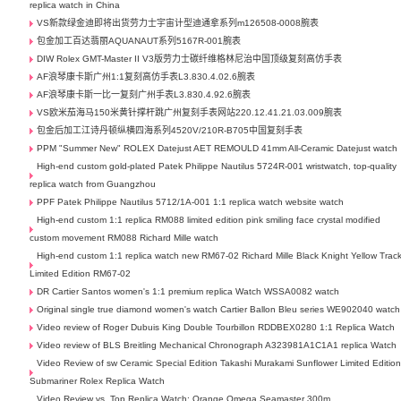
replica watch in China
VS新款绿金迪即将出货劳力士宇宙计型迪通拿系列m126508-0008腕表
包金加工百达翡丽AQUANAUT系列5167R-001腕表
DIW Rolex GMT-Master II V3版劳力士碳纤维格林尼治中国顶级复刻高仿手表
AF浪琴康卡斯广州1:1复刻高仿手表L3.830.4.02.6腕表
AF浪琴康卡斯一比一复刻广州手表L3.830.4.92.6腕表
VS欧米茄海马150米黄针撑杆跳广州复刻手表网站220.12.41.21.03.009腕表
包金后加工江诗丹顿纵横四海系列4520V/210R-B705中国复刻手表
PPM "Summer New" ROLEX Datejust AET REMOULD 41mm All-Ceramic Datejust watch
High-end custom gold-plated Patek Philippe Nautilus 5724R-001 wristwatch, top-quality
replica watch from Guangzhou
PPF Patek Philippe Nautilus 5712/1A-001 1:1 replica watch website watch
High-end custom 1:1 replica RM088 limited edition pink smiling face crystal modified
custom movement RM088 Richard Mille watch
High-end custom 1:1 replica watch new RM67-02 Richard Mille Black Knight Yellow Trac
Limited Edition RM67-02
DR Cartier Santos women's 1:1 premium replica Watch WSSA0082 watch
Original single true diamond women's watch Cartier Ballon Bleu series WE902040 watch
Video review of Roger Dubuis King Double Tourbillon RDDBEX0280 1:1 Replica Watch
Video review of BLS Breitling Mechanical Chronograph A323981A1C1A1 replica Watch
Video Review of sw Ceramic Special Edition Takashi Murakami Sunflower Limited Editio
Submariner Rolex Replica Watch
Video Review vs. Top Replica Watch: Orange Omega Seamaster 300m