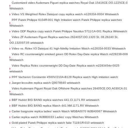
Customized video Audemars Piguet replica watches Royal Oak 15416CE.OO.1225CE.0
Wristwatch
Video VS Weighted Rolex Datejust copy replica watch m126334-0004 Wristwatch
PPF Patek Philippe 6104R-001 High Imitation watch Patek Philippe replica watches
Wristwatch
Video DDF Replica copy watch Patek Philippe Nautilus 5711/1A-001 Replica Wristwatch
Video ZF Audemars Piguet Replica watches 26240ST.OO.1320 St. 08,26240 St.
OO.1320ST.05 wristwatch
Video vs. Rolex V3 Datejust 41 high-fidelity Imitation Watch m126334-0033 Wristwatch
Video RC counterweight smoked green DD Rolex Day-Date replica Watch m228238-006
Wristwatch
Video Replica Rolex counterweight DD Day-Date Replica watch m228345rbr-0025
wristwatch
PPF Vacheron Constantin 4500V/210A-B128 Replica watch High imitation watch
Jaeger-lecoultre replica watch Q9078640 wristwatch
Video Audemars Piguet Royal Oak Offshore Replica watches 26405CE.OO.A030CA.01
Wristwatch
BBF Hublot BIG BANG replica watches 441.CI.1171.RX wristwatch
BBF Hublot BIG BANG replica Watch 441.NM.1171.RX Wristwatch
Cartier baignoire replica ladies' watch Watch WGBA0070 WJBA0067 Wristwatch
Cartier replica watch WJBB0033 Ladies' copy Watches Wristwatch
Gold-plated Patek Philippe replica watch fake 7118/1R-010 wristwatch