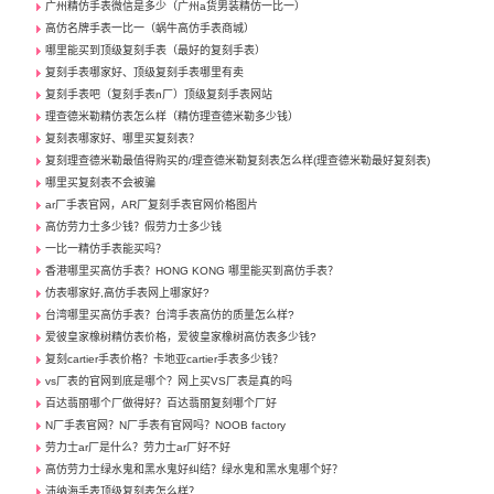
广州精仿手表微信是多少（广州a货男装精仿一比一）
高仿名牌手表一比一（蜗牛高仿手表商城）
哪里能买到顶级复刻手表（最好的复刻手表）
复刻手表哪家好、顶级复刻手表哪里有卖
复刻手表吧（复刻手表n厂）顶级复刻手表网站
理查德米勒精仿表怎么样（精仿理查德米勒多少钱）
复刻表哪家好、哪里买复刻表？
复刻理查德米勒最值得购买的/理查德米勒复刻表怎么样(理查德米勒最好复刻表)
哪里买复刻表不会被骗
ar厂手表官网，AR厂复刻手表官网价格图片
高仿劳力士多少钱？假劳力士多少钱
一比一精仿手表能买吗？
香港哪里买高仿手表？HONG KONG 哪里能买到高仿手表？
仿表哪家好,高仿手表网上哪家好?
台湾哪里买高仿手表？台湾手表高仿的质量怎么样?
爱彼皇家橡树精仿表价格，爱彼皇家橡树高仿表多少钱?
复刻cartier手表价格？卡地亚cartier手表多少钱？
vs厂表的官网到底是哪个？网上买VS厂表是真的吗
百达翡丽哪个厂做得好？百达翡丽复刻哪个厂好
N厂手表官网？N厂手表有官网吗？NOOB factory
劳力士ar厂是什么？劳力士ar厂好不好
高仿劳力士绿水鬼和黑水鬼好纠结？绿水鬼和黑水鬼哪个好？
沛纳海手表顶级复刻表怎么样？