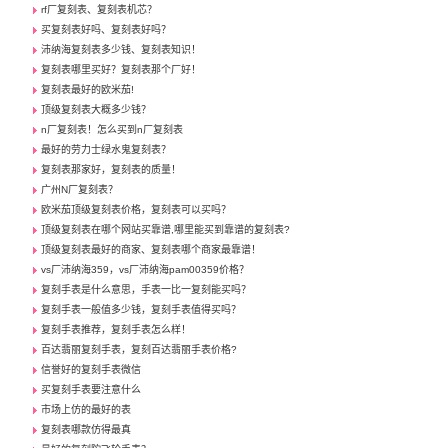
rf厂复刻表、复刻表机芯？
买复刻表好吗、复刻表好吗？
沛纳海复刻表多少钱、复刻表知识！
复刻表哪里买好？复刻表那个厂好！
复刻表最好的欧米茄!
顶级复刻表大概多少钱？
n厂复刻表！怎么买到n厂复刻表
最好的劳力士绿水鬼复刻表？
复刻表那家好，复刻表的质量！
广州N厂复刻表？
欧米茄顶级复刻表价格，复刻表可以买吗？
顶级复刻表在哪个网站买靠谱,哪里能买到靠谱的复刻表?
顶级复刻表最好的商家、复刻表哪个商家最靠谱！
vs厂沛纳海359，vs厂沛纳海pam00359价格？
复刻手表是什么意思，手表一比一复刻能买吗？
复刻手表一般值多少钱，复刻手表值得买吗？
复刻手表推荐，复刻手表怎么样！
百达翡丽复刻手表，复刻百达翡丽手表价格?
信誉好的复刻手表微信
买复刻手表要注意什么
市场上仿的最好的表
复刻表哪款仿得最真