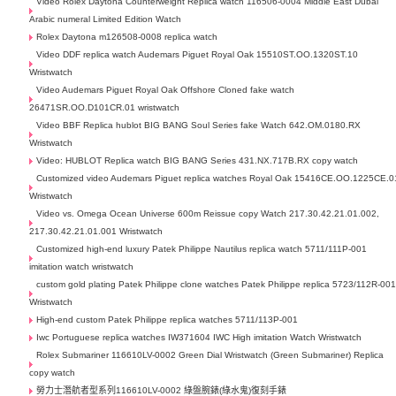
Video Rolex Daytona Counterweight Replica watch 116506-0004 Middle East Dubai
Arabic numeral Limited Edition Watch
Rolex Daytona m126508-0008 replica watch
Video DDF replica watch Audemars Piguet Royal Oak 15510ST.OO.1320ST.10
Wristwatch
Video Audemars Piguet Royal Oak Offshore Cloned fake watch
26471SR.OO.D101CR.01 wristwatch
Video BBF Replica hublot BIG BANG Soul Series fake Watch 642.OM.0180.RX
Wristwatch
Video: HUBLOT Replica watch BIG BANG Series 431.NX.717B.RX copy watch
Customized video Audemars Piguet replica watches Royal Oak 15416CE.OO.1225CE.0
Wristwatch
Video vs. Omega Ocean Universe 600m Reissue copy Watch 217.30.42.21.01.002,
217.30.42.21.01.001 Wristwatch
Customized high-end luxury Patek Philippe Nautilus replica watch 5711/111P-001
imitation watch wristwatch
custom gold plating Patek Philippe clone watches Patek Philippe replica 5723/112R-00
Wristwatch
High-end custom Patek Philippe replica watches 5711/113P-001
Iwc Portuguese replica watches IW371604 IWC High imitation Watch Wristwatch
Rolex Submariner 116610LV-0002 Green Dial Wristwatch (Green Submariner) Replica
copy watch
勞力士潛航者型系列116610LV-0002 綠盤腕錶(綠水鬼)復刻手錶