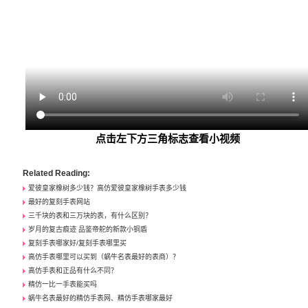
点击左下方三角标志查看小视频
Related Reading:
爱彼皇家橡树多少钱？高仿爱彼皇家橡树手表多少钱
最好的复刻手表网站
三千块的表和三万块的表，有什么区别？
岁月的复古痕迹 品鉴帝舵的新款小铜盾
复刻手表哪家好/复刻手表哪里买
高仿手表哪里可以买到（蜗牛名表最好的表商）？
高仿手表和正品有什么不同？
精仿一比一手表能买吗
蜗牛名表最好的精仿手表网、精仿手表哪家最好