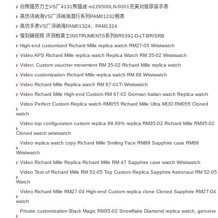
白熊猫劳力士VS厂4131熊猫迪 m126500LN-0001完美对版原装手表
高仿沛纳海VS厂沛纳海潜行系列PAM01232腕表
高仿手表VS厂沛纳海PAM01324、PAM1324
復刻錶视频 评测柏莱士INSTRUMENTS系列BR0392-D-LT-BR/SRB
High-end customized Richard Mille replica watch RM27-05 Wristwatch
Video APS Richard Mille replica watch Replica Watch RM 35-02 Wristwatch
Video: Custom vaucher movement RM 35-02 Richard Mille replica watch
Video customization Richard Mille replica watch RM 88 Wristwatch
Video Richard Mille Replica watch RM 67-01Ti Wristwatch
Video Richard Mille High-end Custom RM 67-02 German Italian watch Replica watch
Video Perfect Custom Replica watch RM055 Richard Mille Ultra MOD RM055 Cloned
watch
Video top configuration custom replica 99.99% replica RM35-02 Richard Mille RM35-02
Cloned watch wristwatch
Video replica watch copy Richard Mille Smiling Face RM88 Sapphire case RM88
Wristwatch
Video Richard Mille Replica Richard Mille RM 47 Sapphire case watch Wristwatch
Video Test of Richard Mille RM 52-05 Top Custom Replica Sapphire Astronaut RM 52-05
Watch
Video Richard Mille RM27-04 High-end Custom replica clone Cloned Sapphire RM27-04
watch
Private customization Black Magic RM35-02 Snowflake Diamond replica watch, genuine