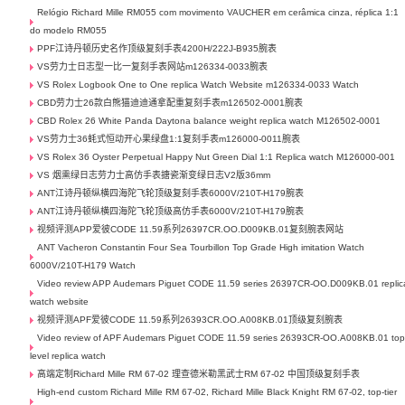
Relógio Richard Mille RM055 com movimento VAUCHER em cerâmica cinza, réplica 1:1
do modelo RM055
PPF江诗丹顿历史名作顶级复刻手表4200H/222J-B935腕表
VS劳力士日志型一比一复刻手表网站m126334-0033腕表
VS Rolex Logbook One to One replica Watch Website m126334-0033 Watch
CBD劳力士26款白熊猫迪迪通拿配重复刻手表m126502-0001腕表
CBD Rolex 26 White Panda Daytona balance weight replica watch M126502-0001
VS劳力士36蚝式恒动开心果绿盘1:1复刻手表m126000-0011腕表
VS Rolex 36 Oyster Perpetual Happy Nut Green Dial 1:1 Replica watch M126000-001
VS 烟熏绿日志劳力士高仿手表搪瓷渐变绿日志V2版36mm
ANT江诗丹顿纵横四海陀飞轮顶级复刻手表6000V/210T-H179腕表
ANT江诗丹顿纵横四海陀飞轮顶级高仿手表6000V/210T-H179腕表
视频评测APP爱彼CODE 11.59系列26397CR.OO.D009KB.01复刻腕表网站
ANT Vacheron Constantin Four Sea Tourbillon Top Grade High imitation Watch
6000V/210T-H179 Watch
Video review APP Audemars Piguet CODE 11.59 series 26397CR-OO.D009KB.01 replic
watch website
视频评测APF爱彼CODE 11.59系列26393CR.OO.A008KB.01顶级复刻腕表
Video review of APF Audemars Piguet CODE 11.59 series 26393CR-OO.A008KB.01 top
level replica watch
高端定制Richard Mille RM 67-02 理查德米勒黑武士RM 67-02 中国顶级复刻手表
High-end custom Richard Mille RM 67-02, Richard Mille Black Knight RM 67-02, top-tier