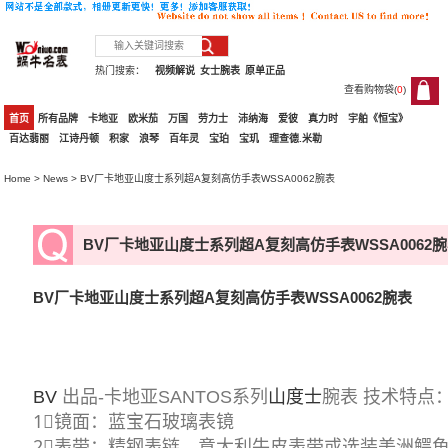
热门搜索：
视频解说
女士腕表
原单正品
查看购物袋(
0
)
0
首页
所有品牌
卡地亚
欧米茄
万国
劳力士
沛纳海
爱彼
真力时
宇舶《恒宝》
百达翡丽
江诗丹顿
积家
浪琴
百年灵
宝珀
宝玑
理查德.米勒
Home
>
News
> BV厂卡地亚山度士系列超A复刻高仿手表WSSA0062腕表
BV厂卡地亚山度士系列超A复刻高仿手表WSSA0062
BV厂卡地亚山度士系列超A复刻高仿手表WSSA0062腕表
BV
出品-卡地亚SANTOS系列
山度士
腕表 技术特点
1⃣️镜面：蓝宝石玻璃表镜
2⃣️表带：精钢表链、意大利牛皮表带或选装美洲鳄