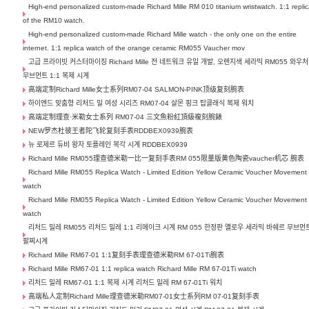
High-end personalized custom-made Richard Mille RM 010 titanium wristwatch. 1:1 repli
of the RM10 watch.
High-end personalized custom-made Richard Mille watch - the only one on the entire
internet. 1:1 replica watch of the orange ceramic RM055 Vaucher mov
고급 프라이빗 커스터마이징 Richard Mille 전 네트워크 유일 개발, 오렌지색 세라믹 RM055 와우처
무브먼트 1:1 복제 시계
高端定制Richard Mille女士系列RM07-04 SALMON-PINK顶级复刻腕表
하이엔드 맞춤형 리처드 밀 여성 시리즈 RM07-04 살몬 핑크 탑클래식 복제 워치
高端定制理查·米勒女士系列 RM07-04 三文魚粉紅頂級複刻腕錶
NEW罗杰杜彼王者陀飞轮复刻手表RDDBEX0939腕表
뉴 로제르 듀비 왕자 토플레인 복각 시계 RDDBEX0939
Richard Mille RM055理查德米勒一比一复刻手表RM 055限量版黄色陶瓷vaucher机芯 腕表
Richard Mille RM055 Replica Watch - Limited Edition Yellow Ceramic Voucher Movement
watch
Richard Mille RM055 Replica Watch - Limited Edition Yellow Ceramic Voucher Movement
watch
리처드 밀레 RM055 리처드 밀레 1:1 리메이크 시계 RM 055 한정판 옐로우 세라믹 바쉐르 무브먼
팔찌시계
Richard Mille RM67-01 1:1复刻手表理查德米勒RM 67-01Ti腕表
Richard Mille RM67-01 1:1 replica watch Richard Mille RM 67-01Ti watch
리처드 밀레 RM67-01 1:1 복제 시계 리처드 밀레 RM 67-01Ti 워치
高端私人定制Richard Mille理查德米勒RM07-01女士系列RM 07-01复刻手表