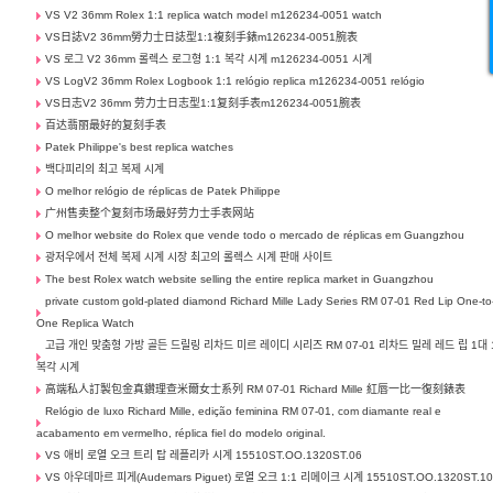
VS V2 36mm Rolex 1:1 replica watch model m126234-0051 watch
VS日誌V2 36mm勞力士日誌型1:1複刻手錶m126234-0051腕表
VS 로그 V2 36mm 롤렉스 로그형 1:1 복각 시계 m126234-0051 시계
VS LogV2 36mm Rolex Logbook 1:1 relógio replica m126234-0051 relógio
VS日志V2 36mm 劳力士日志型1:1复刻手表m126234-0051腕表
百达翡丽最好的复刻手表
Patek Philippe's best replica watches
백다피리의 최고 복제 시계
O melhor relógio de réplicas de Patek Philippe
广州售卖整个复刻市场最好劳力士手表网站
O melhor website do Rolex que vende todo o mercado de réplicas em Guangzhou
광저우에서 전체 복제 시계 시장 최고의 롤렉스 시계 판매 사이트
The best Rolex watch website selling the entire replica market in Guangzhou
private custom gold-plated diamond Richard Mille Lady Series RM 07-01 Red Lip One-to
One Replica Watch
고급 개인 맞춤형 가방 골든 드릴링 리차드 미르 레이디 시리즈 RM 07-01 리차드 밀레 레드 립 1대 
복각 시계
高端私人訂製包金真鑽理查米爾女士系列 RM 07-01 Richard Mille 紅唇一比一復刻錶表
Relógio de luxo Richard Mille, edição feminina RM 07-01, com diamante real e
acabamento em vermelho, réplica fiel do modelo original.
VS 애비 로열 오크 트리 탑 레플리카 시계 15510ST.OO.1320ST.06
VS 아우데마르 피게(Audemars Piguet) 로열 오크 1:1 리메이크 시계 15510ST.OO.1320ST.1