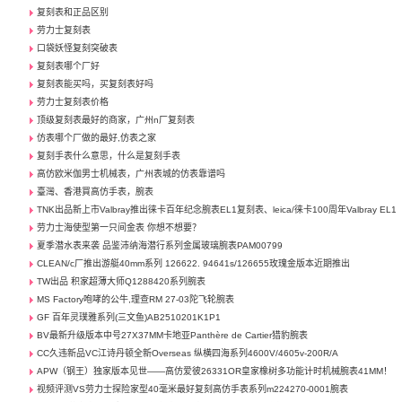
复刻表和正品区别
劳力士复刻表
口袋妖怪复刻突破表
复刻表哪个厂好
复刻表能买吗，买复刻表好吗
劳力士复刻表价格
顶级复刻表最好的商家，广州n厂复刻表
仿表哪个厂做的最好,仿表之家
复刻手表什么意思，什么是复刻手表
高仿欧米伽男士机械表，广州表城的仿表靠谱吗
臺灣、香港買高仿手表，腕表
TNK出品新上市Valbray推出徕卡百年纪念腕表EL1复刻表、leica/徕卡100周年Valbray EL1
劳力士海使型第一只间金表 你想不想要？
夏季潜水表来袭 品鉴沛纳海潜行系列金属玻璃腕表PAM00799
CLEAN/c厂推出游艇40mm系列 126622. 94641s/126655玫瑰金版本近期推出
TW出品 积家超薄大师Q1288420系列腕表
MS Factory咆哮的公牛,理查RM 27-03陀飞轮腕表
GF 百年灵璞雅系列(三文鱼)AB2510201K1P1
BV最新升级版本中号27X37MM卡地亚Panthère de Cartier猎豹腕表
CC久违新品VC江诗丹顿全新Overseas 纵横四海系列4600V/4605v-200R/A
APW（钢王）独家版本见世——高仿爱彼26331OR皇家橡树多功能计时机械腕表41MM！
视频评测VS劳力士探险家型40毫米最好复刻高仿手表系列m224270-0001腕表