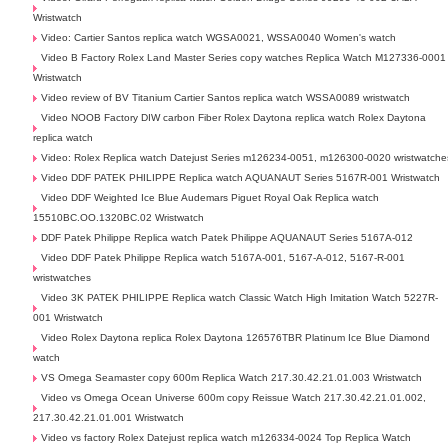
Wristwatch
Video: Cartier Santos replica watch WGSA0021, WSSA0040 Women's watch
Video B Factory Rolex Land Master Series copy watches Replica Watch M127336-0001
Wristwatch
Video review of BV Titanium Cartier Santos replica watch WSSA0089 wristwatch
Video NOOB Factory DIW carbon Fiber Rolex Daytona replica watch Rolex Daytona
replica watch
Video: Rolex Replica watch Datejust Series m126234-0051, m126300-0020 wristwatche
Video DDF PATEK PHILIPPE Replica watch AQUANAUT Series 5167R-001 Wristwatch
Video DDF Weighted Ice Blue Audemars Piguet Royal Oak Replica watch
15510BC.OO.1320BC.02 Wristwatch
DDF Patek Philippe Replica watch Patek Philippe AQUANAUT Series 5167A-012
Video DDF Patek Philippe Replica watch 5167A-001, 5167-A-012, 5167-R-001
wristwatches
Video 3K PATEK PHILIPPE Replica watch Classic Watch High Imitation Watch 5227R-
001 Wristwatch
Video Rolex Daytona replica Rolex Daytona 126576TBR Platinum Ice Blue Diamond
watch
VS Omega Seamaster copy 600m Replica Watch 217.30.42.21.01.003 Wristwatch
Video vs Omega Ocean Universe 600m copy Reissue Watch 217.30.42.21.01.002,
217.30.42.21.01.001 Wristwatch
Video vs factory Rolex Datejust replica watch m126334-0024 Top Replica Watch