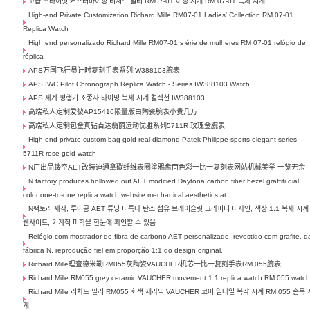
고급 프라이빗 커스터마이징 리처드 밀리 RM07-01 여성 시계 RM 07-01 복제 시계
High-end Private Customization Richard Mille RM07-01 Ladies' Collection RM 07-01
Replica Watch
High end personalizado Richard Mille RM07-01 s érie de mulheres RM 07-01 relógio de
réplica
APS万国飞行员计时复刻手表系列IW388103腕表
APS IWC Pilot Chronograph Replica Watch - Series IW388103 Watch
APS 세계 평행기 조종사 타이밍 복제 시계 컬렉션 IW388103
高端私人定制爱彼AP15416限量版白陶瓷腕表小贵几万
高端私人定制包金真钻百达翡丽运动优雅系列5711R 玫瑰金腕表
High end private custom bag gold real diamond Patek Philippe sports elegant series
5711R rose gold watch
N厂出品镂空AET改装迪通拿碳纤维表圈塗鴉盘面色彩一比一复刻表网站机械美学 一览无余
N factory produces hollowed out AET modified Daytona carbon fiber bezel graffiti dial
color one-to-one replica watch website mechanical aesthetics at
N팩토리 제작, 루어공 AET 튜닝 디톡나 탄소 섬유 브레이슬릿 그라피티 디자인, 색상 1:1 복제 시계
웹사이트, 기계적 미학을 한눈에 확인할 수 있음
Relógio com mostrador de fibra de carbono AET personalizado, revestido com grafite, d
fábrica N, reprodução fiel em proporção 1:1 do design original,
Richard Mille理查德米勒RM055灰陶瓷VAUCHER机芯一比一复刻手表RM 055腕表
Richard Mille RM055 grey ceramic VAUCHER movement 1:1 replica watch RM 055 watc
Richard Mille 리차드 밀러 RM055 회색 세라믹 VAUCHER 코어 일대일 복각 시계 RM 055 손목 
계