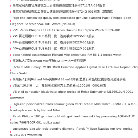
高端定制真鑽包真金後加工百達翡麗運動優雅系列5711/1A-014腕表
高端定制頂級後加工真鑽百達翡麗運動優雅系列5724G-001腕表（鸚鵡螺）
High-end custom top-quality post-processed genuine diamond Patek Philippe Sport
Elegance Series 5724G-001 Watch (Nautilus)
PP+ Patek Philippe CUBITUS Series One-to-One Replica Watch 5822P-001
PP+百達翡麗CUBITUS系列一比一複刻手錶5822P-001腕表
PP+百達翡麗CUBITUS系列一比一複刻手錶5822P-001腕表
PP+百達翡麗CUBITUS系列一比一複刻手錶5822P-001腕表
personalized customization Richard Mille smiley face RM 88 1:1 replica watch
高端私人訂制Richard Mille笑臉RM 88一比一複刻腕表
Richard Mille Smiley RM 88 RM88 Ceramic/Sapphire Crystal Case Exclusive Reproductio
Clone Watch
高端私人訂制Richard Mille笑臉RM 88 rm88陶瓷/藍寶石水晶殼套獨家複刻尅隆手錶
VS三代黑水鬼一比一複刻黑水鬼勞力士潜航者m126610ln-0001腕表
VS third-generation black water ghost replica of Rolex Submariner M126610LN-0001
wristwatch
High-end personalized black ceramic green track Richard Miller watch - RM61-01, a top-
level replica watch by Richard Miller
Patek Philippe 18K genuine gold with gold and diamond inlay processing AQUANAUT
series 7968/300R-001 replica watch
customized bag with gold genuine diamond, Patek Philippe Nautilus top-level replica
5724G-001 wristwatch