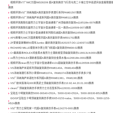
视频评测V7厂IWC万国IW328209 超A复刻高仿飞行员马克二十瑞士空中巡逻兵钛金属限量
腕表
视频评测VS厂沛纳海超A高仿复刻手表潜行系列PAM01507腕表
视频评测VS厂沛纳海庐米诺系列超A高仿复刻PAM01114腕表
视频评测真陨石面劳力士宇宙计型迪通拿广州顶级高仿复刻m116518ln-0076腕表
视频评测真陨石面劳力士宇宙计型迪通拿一比一高仿m116509-0073腕表
视频评测劳力士宇宙计型迪通拿系列陨石迪超A高仿复刻M116508-0015腕表
APS新葡七IWC万国表葡萄牙超A高仿复刻手表IW501702腕表
ZF爱彼皇家橡树50周年Jumbo 最好高仿复刻16202ST.OO.1240ST.02腕表
RICHARD MILLE理查米尔男士陀飞轮超A复刻高仿RM38-02腕表
C+最高版本ROLEX间金黑水鬼劳力士潜航者型顶级复刻高仿116613LN-0001腕表
vs劳力士ROLEX潜航者型超A高仿复刻全金黑水鬼m126618ln-0002腕表
视频评测clean劳力士宇宙计型迪通拿4131超级复刻高仿手表m126508-0005腕表
VS沛纳海庐米诺系列顶级复刻高仿PAM01404，PAM1404腕表
VS沛纳海潜行系列小青铜PAM01074，PAM1074沛纳海高仿手表多少钱
VS厂沛纳海庐米诺杜尔系列超A高仿PAM01381，PAM1381腕表
VS厂欧米茄海马300米黑武士顶级复刻高仿手表210.92.44.20.01.003腕表
clean厂顶级复刻高仿手表劳力士日志型系列m126331-0008腕表
宝珀五十噚复刻高仿5000-36S40-O52A，5000-0240-O52A，5000-36S30-B52A腕表
GO/GF宝珀五十噚顶级复刻高仿手表5005-0153-naba，5000-0240-O52A，5000-1153-
H52A腕表
VS厂劳力士探险家一代超A复刻高仿手表m124270-0001腕表