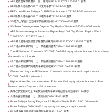
APS愛彼皇家橡樹廣州一比一復刻手錶15451ST.ZZ.1256ST.01腕表
PPF新款百达翡丽CUBITUS复刻手表7128/1R-001腕表
PPF's new Patek Philippe CUBITUS replica watch 7128/1R-001 wristwatch
PPF新款百達翡麗CUBITUS複刻手錶7128/1R-001腕表
VS勞力士宇宙計型迪通拿頂級複刻手錶m126500ln-0002腕表
VS Rolex Cosmogramme Daytona Top Replica Watch m126500ln-0002 watch
APS Non-scale weights Audemars Piguet Royal Oak Top Edition Replica Watch
26240ST.OO.1320ST.07 watch
APS無卡度砝碼愛彼皇家橡樹頂級複刻手錶26240ST.OO.1320ST.07腕表
8F江诗丹顿纵横四海一比一顶级复刻名表5520V/210A-B686腕表
The 8F Vacheron Constantin 5520V/210A-B686 top-quality replica watch from all over
the world in a 1:1 scale
8F江詩丹頓縱橫四海一比一頂級複刻名錶5520V/210A-B686腕錶
8F江詩丹唐縱橫四海複刻手錶在哪裡買5520V/210A-B481腕表
Where can I buy the 8F Vacheron Constantin around the World replica watch
5520V/210A-B481 wristwatch
High-end modified and customized Rolex modified top-quality replica watch, Paul
Newman series Daytona 4130 movement
高端改裝定制勞力士​改裝款頂級複刻手錶保羅紐曼系列迪通拿4130機芯
百達翡麗運動優雅一比一復刻手錶5990/1R-001腕表
Patek Philippe Sporty Elegance 1:1 Replica Watch 5990/1R-001 Wristwatch
Patek Philippe 5990/1A-001 top sporty and elegant replica watch
P1百達翡麗運動優雅頂級複刻手錶5990/1A-001腕表