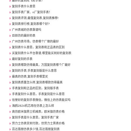
最好的复刻陀飞轮手表？
复刻手表什么意思
复刻手表厂家、n厂复刻手表！
复刻表评测,最强复刻表,复刻表推荐!
复刻表排行榜,复刻表哪个好?
广州表城的仿表靠谱吗
目前仿的最好的表
广州仿表市场，仿表哪个厂做的最好
复刻表什么意思，复刻表和正品表的区别
买复刻表什么平台靠谱,哪里能买到好的复刻表
最好复刻的手表
复刻表哪款仿得最真，万国复刻表哪个厂最好
复刻的手表,手表复刻版是什么意思
最真的仿表,复刻手表哪里买
复刻表质量怎么样,复刻表哪款仿得最真
手表复刻和正品的区别，复刻版手表
手表复刻什么意思，手表复刻是什么意思
信誉好的复刻手表微信，微信上的仿表能买吗
海鸥2824机芯用在仿表上怎么样
高仿欧米伽男士机械表，欧米伽仿表价格
复刻手表是什么意思，复刻手表厂家
劳力士仿表货到付款，仿劳力士男表价格
百达翡丽仿表多少钱,百达翡丽复刻表