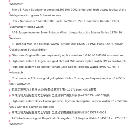
Wristwatch
The VS Rolex Submariner series m126610lv-0002 is the best high-quality replica of the
third-generation green Submariner watch
Rolex Submariner 114060-0002 Black Dial Watch, 2nd Generation Undated Black
Submariner Replica watch
APS Jaeger-lecoultre Joker Reissue Watch Jaeger-lecoultre Master Series 1378420
Wristwatch
ZF Richard Mille Top Reissue Watch Richard Mille RM35-01 PSG Paris Saint-Germain
Collaboration Special Edition
Glashutte Original Pioneer top-quality replica watches 1-39-11-13-83-70 wristwatches
High-end custom 18k genuine gold Richard Mille men's replica watch RM 47 wristwatch
High-end custom gold-plated Richard Mille Super A Replica Watch RM07-01 NTPT
wristwatch
Custom-made 18k rose gold gold-plated Rolex Cosmogram Daytona replica m126505-
0002 wristwatch
包金定制劳力士格林尼治型II顶级复刻手表m126713grnr-0001腕表
高端定制真钻包金劳力士宇宙计型迪通拿广州复刻手表m126535tbr-0002腕表
High-end custom Rolex Cosmogramme Daytona Guangzhou replica Watch m126535tbr-
0002 with real diamonds and gold
高端定制真钻包金劳力士宇宙計型迪通拿廣州復刻腕錶M126535TBR-0002
APS Audemars Piguet Royal Oak Guangzhou 1:1 Replica Watch 15451ST.zz.1256ST.0
Wristwatch