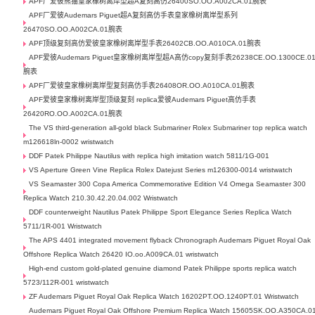
APF厂爱彼熊猫皇家橡树离岸型超A复刻高仿26400SO.OO.A002CA.01腕表
APF厂爱彼Audemars Piguet超A复刻高仿手表皇家橡树离岸型系列
26470SO.OO.A002CA.01腕表
APF顶级复刻高仿爱彼皇家橡树离岸型手表26402CB.OO.A010CA.01腕表
APF爱彼Audemars Piguet皇家橡树离岸型超A高仿copy复刻手表26238CE.OO.1300CE.0
腕表
APF厂爱彼皇家橡树离岸型复刻高仿手表26408OR.OO.A010CA.01腕表
APF爱彼皇家橡树离岸型顶级复刻 replica爱彼Audemars Piguet高仿手表
26420RO.OO.A002CA.01腕表
The VS third-generation all-gold black Submariner Rolex Submariner top replica watch
m126618ln-0002 wristwatch
DDF Patek Philippe Nautilus with replica high imitation watch 5811/1G-001
VS Aperture Green Vine Replica Rolex Datejust Series m126300-0014 wristwatch
VS Seamaster 300 Copa America Commemorative Edition V4 Omega Seamaster 300
Replica Watch 210.30.42.20.04.002 Wristwatch
DDF counterweight Nautilus Patek Philippe Sport Elegance Series Replica Watch
5711/1R-001 Wristwatch
The APS 4401 integrated movement flyback Chronograph Audemars Piguet Royal Oak
Offshore Replica Watch 26420 IO.oo.A009CA.01 wristwatch
High-end custom gold-plated genuine diamond Patek Philippe sports replica watch
5723/112R-001 wristwatch
ZF Audemars Piguet Royal Oak Replica Watch 16202PT.OO.1240PT.01 Wristwatch
Audemars Piguet Royal Oak Offshore Premium Replica Watch 15605SK.OO.A350CA.0