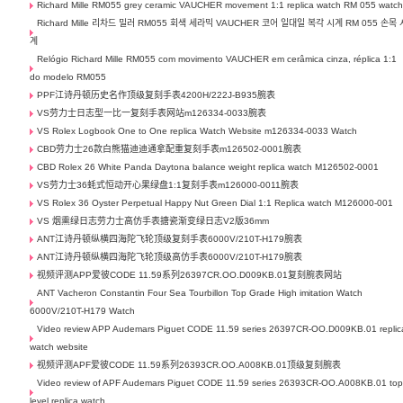
Richard Mille RM055 grey ceramic VAUCHER movement 1:1 replica watch RM 055 watc
Richard Mille 리차드 밀러 RM055 회색 세라믹 VAUCHER 코어 일대일 복각 시계 RM 055 손목 
계
Relógio Richard Mille RM055 com movimento VAUCHER em cerâmica cinza, réplica 1:1
do modelo RM055
PPF江诗丹顿历史名作顶级复刻手表4200H/222J-B935腕表
VS劳力士日志型一比一复刻手表网站m126334-0033腕表
VS Rolex Logbook One to One replica Watch Website m126334-0033 Watch
CBD劳力士26款白熊猫迪迪通拿配重复刻手表m126502-0001腕表
CBD Rolex 26 White Panda Daytona balance weight replica watch M126502-0001
VS劳力士36蚝式恒动开心果绿盘1:1复刻手表m126000-0011腕表
VS Rolex 36 Oyster Perpetual Happy Nut Green Dial 1:1 Replica watch M126000-001
VS 烟熏绿日志劳力士高仿手表搪瓷渐变绿日志V2版36mm
ANT江诗丹顿纵横四海陀飞轮顶级复刻手表6000V/210T-H179腕表
ANT江诗丹顿纵横四海陀飞轮顶级高仿手表6000V/210T-H179腕表
视频评测APP爱彼CODE 11.59系列26397CR.OO.D009KB.01复刻腕表网站
ANT Vacheron Constantin Four Sea Tourbillon Top Grade High imitation Watch
6000V/210T-H179 Watch
Video review APP Audemars Piguet CODE 11.59 series 26397CR-OO.D009KB.01 replic
watch website
视频评测APF爱彼CODE 11.59系列26393CR.OO.A008KB.01顶级复刻腕表
Video review of APF Audemars Piguet CODE 11.59 series 26393CR-OO.A008KB.01 top
level replica watch