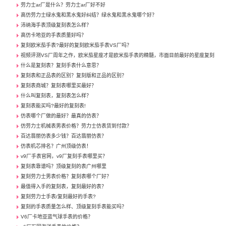
劳力士ar厂是什么？劳力士ar厂好不好
高仿劳力士绿水鬼和黑水鬼好纠结？绿水鬼和黑水鬼哪个好？
沛纳海手表顶级复刻表怎么样？
高仿卡地亚的手表质量好吗？
复刻欧米茄手表?最好的复刻欧米茄手表VS厂吗？
视频评测VS厂周年之作，欧米茄星座才是欧米茄手表的精髓，市面目前最好的星座复刻
什么是复刻表？复刻手表什么意思？
复刻表和正品表的区别？复刻版和正品的区别？
复刻表商城？复刻表哪里买最好？
什么叫复刻表，复刻表怎么样？
复刻表能买吗?最好的复刻表!
仿表哪个厂做的最好？最真的仿表？
仿劳力士机械表男表价格？劳力士仿表货到付款？
百达翡丽仿表多少钱？百达翡丽仿表？
仿表机芯排名？广州顶级仿表！
v9厂手表官网，v9厂复刻手表哪里买？
复刻表靠谱吗？顶级复刻的表广州哪里
复刻劳力士男表价格？复刻表哪个厂好？
最值得入手的复刻表，复刻最好的表？
复刻劳力士手表/复刻最好的手表?
复刻的手表质量怎么样、顶级复刻手表能买吗？
V6厂卡地亚蓝气球手表的价格？