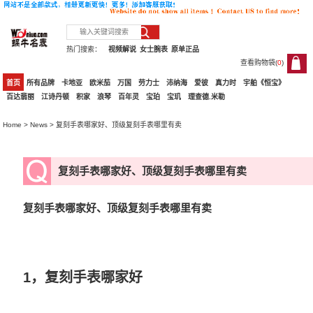
热门搜索：
视频解说
女士腕表
原单正品
查看购物袋(
0
)
0
首页
所有品牌
卡地亚
欧米茄
万国
劳力士
沛纳海
爱彼
真力时
宇舶《恒宝》
百达翡丽
江诗丹顿
积家
浪琴
百年灵
宝珀
宝玑
理查德.米勒
Home
>
News
> 复刻手表哪家好、顶级复刻手表哪里有卖
复刻手表哪家好、顶级复刻手表哪里有卖
复刻手表哪家好、顶级复刻手表哪里有卖
1，复刻手表哪家好