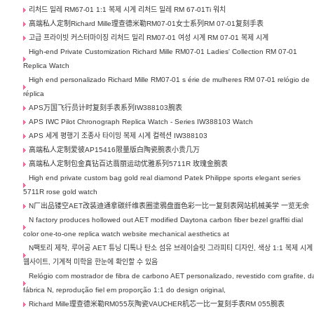
리처드 밀레 RM67-01 1:1 복제 시계 리처드 밀레 RM 67-01Ti 워치
高端私人定制Richard Mille理查德米勒RM07-01女士系列RM 07-01复刻手表
고급 프라이빗 커스터마이징 리처드 밀리 RM07-01 여성 시계 RM 07-01 복제 시계
High-end Private Customization Richard Mille RM07-01 Ladies' Collection RM 07-01
Replica Watch
High end personalizado Richard Mille RM07-01 s érie de mulheres RM 07-01 relógio de
réplica
APS万国飞行员计时复刻手表系列IW388103腕表
APS IWC Pilot Chronograph Replica Watch - Series IW388103 Watch
APS 세계 평행기 조종사 타이밍 복제 시계 컬렉션 IW388103
高端私人定制爱彼AP15416限量版白陶瓷腕表小贵几万
高端私人定制包金真钻百达翡丽运动优雅系列5711R 玫瑰金腕表
High end private custom bag gold real diamond Patek Philippe sports elegant series
5711R rose gold watch
N厂出品镂空AET改装迪通拿碳纤维表圈塗鴉盘面色彩一比一复刻表网站机械美学 一览无余
N factory produces hollowed out AET modified Daytona carbon fiber bezel graffiti dial
color one-to-one replica watch website mechanical aesthetics at
N팩토리 제작, 루어공 AET 튜닝 디톡나 탄소 섬유 브레이슬릿 그라피티 디자인, 색상 1:1 복제 시계
웹사이트, 기계적 미학을 한눈에 확인할 수 있음
Relógio com mostrador de fibra de carbono AET personalizado, revestido com grafite, d
fábrica N, reprodução fiel em proporção 1:1 do design original,
Richard Mille理查德米勒RM055灰陶瓷VAUCHER机芯一比一复刻手表RM 055腕表