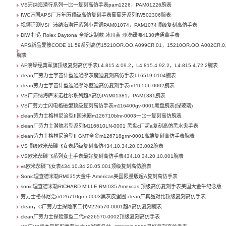
VS沛纳海潜行系列一比一复刻高仿手表pam1226，PAM01226腕表
IWC万国APS厂万年历顶级高仿复刻手表葡萄牙系列IW502306腕表
视频评测VS厂沛纳海潜行系列小青铜PAM01074，PAM1074顶级复刻高仿手表
DiW 打造 Rolex Daytona 全新定制款 冰川蓝 沙漠绿洲4130迪通拿手表
APS新品爱彼CODE 11.59系列高仿15210OR.OO.A099CR.01，15210OR.OO.A002CR.0
腕表
AF浪琴经典军旗顶级复刻高仿手表L4.815.4.09.2，L4.815.4.92.2，L4.815.4.72.2腕表
clean厂劳力士宇宙计型迪通拿灰魔迪复刻高仿手表116519-0104腕表
clean劳力士宇宙计型迪通拿冰蓝迪高仿复刻手表m116506-0002腕表
VS厂沛纳海庐米诺杜尔系列超A高仿PAM01381，PAM1381腕表
VS厂劳力士闪电格磁型顶级复刻高仿手表m116400gv-0001黑盘腕表(绿玻璃)
clean劳力士格林尼治型II国米圈m126710blnr-0003一比一复刻高仿腕表
clean厂劳力士潜航者型系列M116610LN-0001 黑盘c厂超a复刻高仿黑水鬼手表
clean劳力士格林尼治型II GMT全金m126718grnr-0001高端复刻高仿手表腕表
VS顶级欧米茄碟飞女表超级复刻高仿434.10.34.20.03.002腕表
VS欧米茄碟飞系列女士手表最好复刻高仿手表434.10.34.20.10.001腕表
vs欧米茄碟飞女表434.10.34.20.05.001顶级复刻高仿腕表
Sonic理查德米勒RM035大金牛 Americas美国限量版超A复刻高仿手表
sonic理查德米勒RICHARD MILLE RM 035 Americas 顶级高仿复刻手表美国大金牛纪念版
劳力士格林尼治m126710grnr-0003黑灰皮蛋圈 clean厂真品对比顶级复刻高仿手表
clean，C厂劳力士探险家二代M226570-0001超A高仿复刻腕表
clean厂劳力士探险家型二代m226570-0002顶级复刻高仿手表