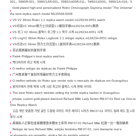
001，5980R-001，5980/1AR-001，5980/1400R-011，5980/1400G，5980/1A-019，5
Gold-plated high-end personalized Rolex Chronograph Daytona model "The Universe" -
the best replica watch model M126508-0008
VS V2 36mm Rolex 1:1 replica watch model m126234-0051 watch
VS日誌V2 36mm勞力士日誌型1:1複刻手錶m126234-0051腕表
VS 로그 V2 36mm 롤렉스 로그형 1:1 복각 시계 m126234-0051 시계
VS LogV2 36mm Rolex Logbook 1:1 relógio replica m126234-0051 relógio
VS日志V2 36mm 劳力士日志型1:1复刻手表m126234-0051腕表
百达翡丽最好的复刻手表
Patek Philippe's best replica watches
백다피리의 최고 복제 시계
O melhor relógio de réplicas de Patek Philippe
广州售卖整个复刻市场最好劳力士手表网站
O melhor website do Rolex que vende todo o mercado de réplicas em Guangzhou
광저우에서 전체 복제 시계 시장 최고의 롤렉스 시계 판매 사이트
The best Rolex watch website selling the entire replica market in Guangzhou
private custom gold-plated diamond Richard Mille Lady Series RM 07-01 Red Lip One-to
One Replica Watch
고급 개인 맞춤형 가방 골든 드릴링 리차드 미르 레이디 시리즈 RM 07-01 리차드 밀레 레드 립 1대 
복각 시계
高端私人訂製包金真鑽理查米爾女士系列 RM 07-01 Richard Mille 紅唇一比一復刻錶表
Relógio de luxo Richard Mille, edição feminina RM 07-01, com diamante real e
acabamento em vermelho, réplica fiel do modelo original.