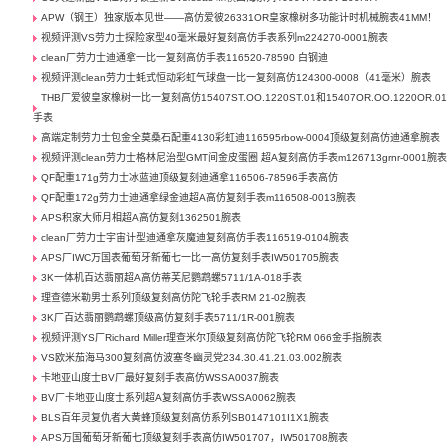
APW（钢王）独家版本见世——高仿爱彼26331OR皇家橡树多功能计时机械腕表41MM！
视频评测VS劳力士探险家型40毫米最好复刻高仿手表系列m224270-0001腕表
clean厂劳力士迪通拿一比一复刻高仿手表116520-78590 白钢迪
视频评测clean劳力士蚝式恒动彩虹气球盘一比一复刻高仿124300-0008（41毫米）腕表
THB厂爱彼皇家橡树一比一复刻高仿15407ST.OO.1220ST.01和15407OR.OO.1220OR.01
手表
高端定制劳力士包金全莫桑石配重4130彩虹迪116595rbow-0004顶级复刻高仿迪通拿腕表
视频评测clean劳力士格林尼治型GMT间金皮蛋圈 超A复刻高仿手表m126713grnr-0001腕表
QF配重171g劳力士冰蓝迪顶级复刻迪通拿116506-78596手表高仿
QF配重172g劳力士迪通拿绿金迪超A高仿复刻手表m116508-0013腕表
APS积家大师月相超A高仿复刻1362501腕表
clean厂劳力士宇宙计型迪通拿灰魔迪复刻高仿手表116519-0104腕表
APS厂IWC万国表葡萄牙新葡七一比一高仿复刻手表IW501705腕表
3K一体机百达翡丽超A高仿蒂芙尼鹦鹉螺5711/1A-018手表
理查德米勒男士系列顶级复刻高仿陀飞轮手表RM 21-02腕表
3K厂百达翡丽鹦鹉螺顶级高仿复刻手表5711/1R-001腕表
视频评测YS厂Richard Miller理查米尔顶级复刻高仿陀飞轮RM 066金手指腕表
VS欧米茄海马300复刻高仿波塞冬幽灵党234.30.41.21.03.002腕表
卡地亚山度士BV厂最好复刻手表高仿WSSA0037腕表
BV厂卡地亚山度士系列超A复刻高仿手表WSSA0062腕表
BLS百年灵复仇者大黄蜂顶级复刻高仿系列SB0147101I1X1腕表
APS万国葡萄牙新葡七顶级复刻手表高仿IW501707，IW501708腕表