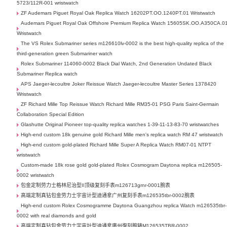
5723/112R-001 wristwatch
ZF Audemars Piguet Royal Oak Replica Watch 16202PT.OO.1240PT.01 Wristwatch
Audemars Piguet Royal Oak Offshore Premium Replica Watch 15605SK.OO.A350CA.0
Wristwatch
The VS Rolex Submariner series m126610lv-0002 is the best high-quality replica of the
third-generation green Submariner watch
Rolex Submariner 114060-0002 Black Dial Watch, 2nd Generation Undated Black
Submariner Replica watch
APS Jaeger-lecoultre Joker Reissue Watch Jaeger-lecoultre Master Series 1378420
Wristwatch
ZF Richard Mille Top Reissue Watch Richard Mille RM35-01 PSG Paris Saint-Germain
Collaboration Special Edition
Glashutte Original Pioneer top-quality replica watches 1-39-11-13-83-70 wristwatches
High-end custom 18k genuine gold Richard Mille men's replica watch RM 47 wristwatch
High-end custom gold-plated Richard Mille Super A Replica Watch RM07-01 NTPT
wristwatch
Custom-made 18k rose gold gold-plated Rolex Cosmogram Daytona replica m126505-
0002 wristwatch
包金定制劳力士格林尼治型II顶级复刻手表m126713grnr-0001腕表
高端定制真钻包金劳力士宇宙计型迪通拿广州复刻手表m126535tbr-0002腕表
High-end custom Rolex Cosmogramme Daytona Guangzhou replica Watch m126535tbr-
0002 with real diamonds and gold
高端定制真钻包金劳力士宇宙計型迪通拿廣州復刻腕錶M126535TBR-0002