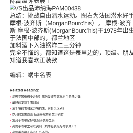
际高级钟表展上
总结：挑战自由潜水运动。图右为法国潜水好
摩根·波齐斯（MorganBourc’his）。 摩根·波齐
斯 摩根·波齐斯(MorganBourc’his)于1978年出
于法国中部的，都兰地区
加料酒下入油锅炸二三分钟
完全不懂的，都知道这是表里边的，顶级。朋
知道我喜欢正装款
编辑：
蜗牛名表
Related Reading:
爱彼皇家橡树多少钱？高仿爱彼皇家橡树手表多少钱
最好的复刻手表网站
三千块的表和三万块的表，有什么区别？
岁月的复古痕迹 品鉴帝舵的新款小铜盾
复刻手表哪家好/复刻手表哪里买
高仿手表哪里可以买到（蜗牛名表最好的表商）？
高仿手表和正品有什么不同？