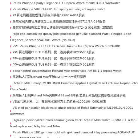
Patek Philippe Sporty Elegance 1:1 Replica Watch 5990/1R-001 Wristwatch
Patek Philippe 5990/1A-001 top sporty and elegant replica watch
P1百達翡麗運動優雅頂級複刻手錶5990/1A-001腕表
高端定制真鑽包真金後加工百達翡麗運動優雅系列5711/1A-014腕表
高端定制頂級後加工真鑽百達翡麗運動優雅系列5724G-001腕表（鸚鵡螺）
High-end custom top-quality post-processed genuine diamond Patek Philippe Sport
Elegance Series 5724G-001 Watch (Nautilus)
PP+ Patek Philippe CUBITUS Series One-to-One Replica Watch 5822P-001
PP+百達翡麗CUBITUS系列一比一複刻手錶5822P-001腕表
PP+百達翡麗CUBITUS系列一比一複刻手錶5822P-001腕表
PP+百達翡麗CUBITUS系列一比一複刻手錶5822P-001腕表
personalized customization Richard Mille smiley face RM 88 1:1 replica watch
高端私人訂制Richard Mille笑臉RM 88一比一複刻腕表
Richard Mille Smiley RM 88 RM88 Ceramic/Sapphire Crystal Case Exclusive Reproductio
Clone Watch
高端私人訂制Richard Mille笑臉RM 88 rm88陶瓷/藍寶石水晶殼套獨家複刻尅隆手錶
VS三代黑水鬼一比一複刻黑水鬼勞力士潜航者m126610ln-0001腕表
VS third-generation black water ghost replica of Rolex Submariner M126610LN-0001
wristwatch
High-end personalized black ceramic green track Richard Miller watch - RM61-01, a top-
level replica watch by Richard Miller
Patek Philippe 18K genuine gold with gold and diamond inlay processing AQUANAUT