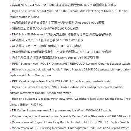
高端定制Richard Mille RM 67-02 理查德米勒黑武士RM 67-02 中国顶级复刻手表
High-end custom Richard Mille RM 67-02, Richard Mille Black Knight RM 67-02, top-tier
replica watch in China
VS新款绿金迪即将出货劳力士宇宙计型迪通拿系列m126508-0008腕表
包金加工百达翡丽AQUANAUT系列5167R-001腕表
DIW Rolex GMT-Master II V3版劳力士碳纤维格林尼治中国顶级复刻高仿手表
AF浪琴康卡斯广州1:1复刻高仿手表L3.830.4.02.6腕表
AF浪琴康卡斯一比一复刻广州手表L3.830.4.92.6腕表
VS欧米茄海马150米黄针撑杆跳广州复刻手表网站220.12.41.21.03.009腕表
包金后加工江诗丹顿纵横四海系列4520V/210R-B705中国复刻手表
PPM "Summer New" ROLEX Datejust AET REMOULD 41mm All-Ceramic Datejust watch
High-end custom gold-plated Patek Philippe Nautilus 5724R-001 wristwatch, top-quality
replica watch from Guangzhou
PPF Patek Philippe Nautilus 5712/1A-001 1:1 replica watch website watch
High-end custom 1:1 replica RM088 limited edition pink smiling face crystal modified
custom movement RM088 Richard Mille watch
High-end custom 1:1 replica watch new RM67-02 Richard Mille Black Knight Yellow Trac
Limited Edition RM67-02
DR Cartier Santos women's 1:1 premium replica Watch WSSA0082 watch
Original single true diamond women's watch Cartier Ballon Bleu series WE902040 watch
Video review of Roger Dubuis King Double Tourbillon RDDBEX0280 1:1 Replica Watch
Video review of BLS Breitling Mechanical Chronograph A323981A1C1A1 replica Watch