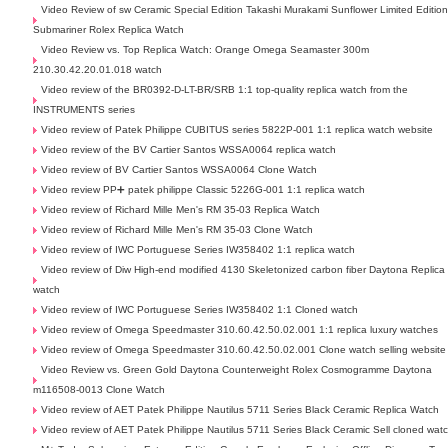
Video Review of sw Ceramic Special Edition Takashi Murakami Sunflower Limited Editio
Submariner Rolex Replica Watch
Video Review vs. Top Replica Watch: Orange Omega Seamaster 300m
210.30.42.20.01.018 watch
Video review of the BR0392-D-LT-BR/SRB 1:1 top-quality replica watch from the
INSTRUMENTS series
Video review of Patek Philippe CUBITUS series 5822P-001 1:1 replica watch website
Video review of the BV Cartier Santos WSSA0064 replica watch
Video review of BV Cartier Santos WSSA0064 Clone Watch
Video review PP➕ patek philippe Classic 5226G-001 1:1 replica watch
Video review of Richard Mille Men's RM 35-03 Replica Watch
Video review of Richard Mille Men's RM 35-03 Clone Watch
Video review of IWC Portuguese Series IW358402 1:1 replica watch
Video review of Diw High-end modified 4130 Skeletonized carbon fiber Daytona Replica
watch
Video review of IWC Portuguese Series IW358402 1:1 Cloned watch
Video review of Omega Speedmaster 310.60.42.50.02.001 1:1 replica luxury watches
Video review of Omega Speedmaster 310.60.42.50.02.001 Clone watch selling website
Video Review vs. Green Gold Daytona Counterweight Rolex Cosmogramme Daytona
m116508-0013 Clone Watch
Video review of AET Patek Philippe Nautilus 5711 Series Black Ceramic Replica Watch
Video review of AET Patek Philippe Nautilus 5711 Series Black Ceramic Sell cloned wat