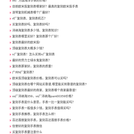
v6厂万国海洋手表的价格？
目前欧米茄复刻表哪家好？最真的复刻欧米茄手表
浪琴复刻机械表哪个厂最好？
rf厂复刻表、复刻表机芯？
买复刻表好吗、复刻表好吗？
沛纳海复刻表多少钱、复刻表知识！
复刻表哪里买好？复刻表那个厂好！
复刻表最好的欧米茄!
顶级复刻表大概多少钱？
n厂复刻表！怎么买到n厂复刻表
最好的劳力士绿水鬼复刻表？
复刻表那家好，复刻表的质量！
广州N厂复刻表？
欧米茄顶级复刻表价格，复刻表可以买吗？
顶级复刻表在哪个网站买靠谱,哪里能买到靠谱的复刻表?
顶级复刻表最好的商家、复刻表哪个商家最靠谱！
vs厂沛纳海359，vs厂沛纳海pam00359价格？
复刻手表是什么意思，手表一比一复刻能买吗？
复刻手表一般值多少钱，复刻手表值得买吗？
复刻手表推荐，复刻手表怎么样！
百达翡丽复刻手表，复刻百达翡丽手表价格?
信誉好的复刻手表微信
买复刻手表要注意什么