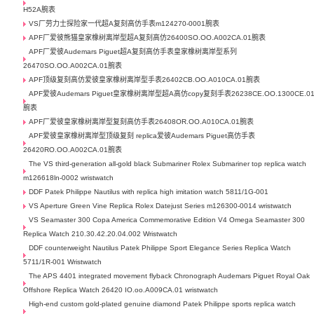
H52A腕表
VS厂劳力士探险家一代超A复刻高仿手表m124270-0001腕表
APF厂爱彼熊猫皇家橡树离岸型超A复刻高仿26400SO.OO.A002CA.01腕表
APF厂爱彼Audemars Piguet超A复刻高仿手表皇家橡树离岸型系列
26470SO.OO.A002CA.01腕表
APF顶级复刻高仿爱彼皇家橡树离岸型手表26402CB.OO.A010CA.01腕表
APF爱彼Audemars Piguet皇家橡树离岸型超A高仿copy复刻手表26238CE.OO.1300CE.0
腕表
APF厂爱彼皇家橡树离岸型复刻高仿手表26408OR.OO.A010CA.01腕表
APF爱彼皇家橡树离岸型顶级复刻 replica爱彼Audemars Piguet高仿手表
26420RO.OO.A002CA.01腕表
The VS third-generation all-gold black Submariner Rolex Submariner top replica watch
m126618ln-0002 wristwatch
DDF Patek Philippe Nautilus with replica high imitation watch 5811/1G-001
VS Aperture Green Vine Replica Rolex Datejust Series m126300-0014 wristwatch
VS Seamaster 300 Copa America Commemorative Edition V4 Omega Seamaster 300
Replica Watch 210.30.42.20.04.002 Wristwatch
DDF counterweight Nautilus Patek Philippe Sport Elegance Series Replica Watch
5711/1R-001 Wristwatch
The APS 4401 integrated movement flyback Chronograph Audemars Piguet Royal Oak
Offshore Replica Watch 26420 IO.oo.A009CA.01 wristwatch
High-end custom gold-plated genuine diamond Patek Philippe sports replica watch