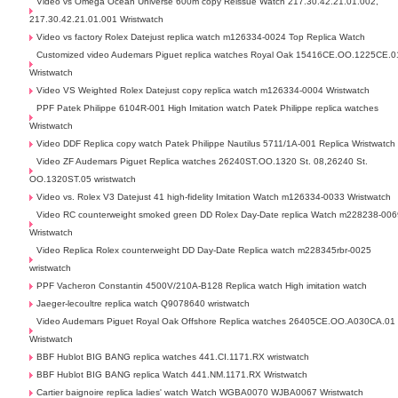
Video vs Omega Ocean Universe 600m copy Reissue Watch 217.30.42.21.01.002,
217.30.42.21.01.001 Wristwatch
Video vs factory Rolex Datejust replica watch m126334-0024 Top Replica Watch
Customized video Audemars Piguet replica watches Royal Oak 15416CE.OO.1225CE.0
Wristwatch
Video VS Weighted Rolex Datejust copy replica watch m126334-0004 Wristwatch
PPF Patek Philippe 6104R-001 High Imitation watch Patek Philippe replica watches
Wristwatch
Video DDF Replica copy watch Patek Philippe Nautilus 5711/1A-001 Replica Wristwatch
Video ZF Audemars Piguet Replica watches 26240ST.OO.1320 St. 08,26240 St.
OO.1320ST.05 wristwatch
Video vs. Rolex V3 Datejust 41 high-fidelity Imitation Watch m126334-0033 Wristwatch
Video RC counterweight smoked green DD Rolex Day-Date replica Watch m228238-006
Wristwatch
Video Replica Rolex counterweight DD Day-Date Replica watch m228345rbr-0025
wristwatch
PPF Vacheron Constantin 4500V/210A-B128 Replica watch High imitation watch
Jaeger-lecoultre replica watch Q9078640 wristwatch
Video Audemars Piguet Royal Oak Offshore Replica watches 26405CE.OO.A030CA.01
Wristwatch
BBF Hublot BIG BANG replica watches 441.CI.1171.RX wristwatch
BBF Hublot BIG BANG replica Watch 441.NM.1171.RX Wristwatch
Cartier baignoire replica ladies' watch Watch WGBA0070 WJBA0067 Wristwatch