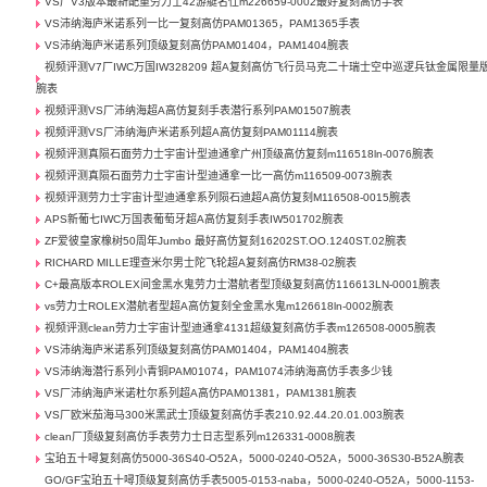
VS厂V3版本最新配重劳力士42游艇名仕m226659-0002最好复刻高仿手表
VS沛纳海庐米诺系列一比一复刻高仿PAM01365，PAM1365手表
VS沛纳海庐米诺系列顶级复刻高仿PAM01404，PAM1404腕表
视频评测V7厂IWC万国IW328209 超A复刻高仿飞行员马克二十瑞士空中巡逻兵钛金属限量
腕表
视频评测VS厂沛纳海超A高仿复刻手表潜行系列PAM01507腕表
视频评测VS厂沛纳海庐米诺系列超A高仿复刻PAM01114腕表
视频评测真陨石面劳力士宇宙计型迪通拿广州顶级高仿复刻m116518ln-0076腕表
视频评测真陨石面劳力士宇宙计型迪通拿一比一高仿m116509-0073腕表
视频评测劳力士宇宙计型迪通拿系列陨石迪超A高仿复刻M116508-0015腕表
APS新葡七IWC万国表葡萄牙超A高仿复刻手表IW501702腕表
ZF爱彼皇家橡树50周年Jumbo 最好高仿复刻16202ST.OO.1240ST.02腕表
RICHARD MILLE理查米尔男士陀飞轮超A复刻高仿RM38-02腕表
C+最高版本ROLEX间金黑水鬼劳力士潜航者型顶级复刻高仿116613LN-0001腕表
vs劳力士ROLEX潜航者型超A高仿复刻全金黑水鬼m126618ln-0002腕表
视频评测clean劳力士宇宙计型迪通拿4131超级复刻高仿手表m126508-0005腕表
VS沛纳海庐米诺系列顶级复刻高仿PAM01404，PAM1404腕表
VS沛纳海潜行系列小青铜PAM01074，PAM1074沛纳海高仿手表多少钱
VS厂沛纳海庐米诺杜尔系列超A高仿PAM01381，PAM1381腕表
VS厂欧米茄海马300米黑武士顶级复刻高仿手表210.92.44.20.01.003腕表
clean厂顶级复刻高仿手表劳力士日志型系列m126331-0008腕表
宝珀五十噚复刻高仿5000-36S40-O52A，5000-0240-O52A，5000-36S30-B52A腕表
GO/GF宝珀五十噚顶级复刻高仿手表5005-0153-naba，5000-0240-O52A，5000-1153-