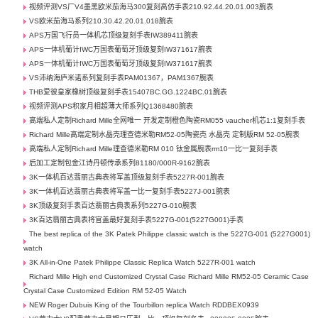
视频评测VS厂V4墨黑欧米茄海马300复刻高仿手表210.92.44.20.01.003腕表
VS欧米茄海马系列210.30.42.20.01.018腕表
APS万国飞行员一体机芯顶级复刻手表IW389411腕表
APS一体机葡计IWC万国表葡萄牙顶级复刻IW371617腕表
APS一体机葡计IWC万国表葡萄牙顶级复刻IW371617腕表
VS沛纳海庐米诺系列复刻手表PAM01367，PAM1367腕表
THB爱彼皇家橡树顶级复刻手表15407BC.GG.1224BC.01腕表
视频评测APS积家月相超薄大师系列Q1368480腕表
高端私人定制Richard Mille全网唯一 开发定制橙色陶瓷RM055 vaucher机芯1:1复刻手表
Richard Mille高端定制水晶壳理查德米勒RM52-05陶瓷壳 水晶壳 定制版RM 52-05腕表
高端私人定制Richard Mille理查德米勒RM 010 钛金属腕表rm10一比一复刻手表
后加工定制包金江诗丹顿传承系列81180/000R-9162腕表
3K一体机百达翡丽古典表将军盖顶级复刻手表5227R-001腕表
3K一体机百达翡丽古典表将军盖一比一复刻手表5227J-001腕表
3K顶级复刻手表百达翡丽古典表系列5227G-010腕表
3K百达翡丽古典表将官盖最好复刻手表5227G-001(5227G001)手表
The best replica of the 3K Patek Philippe classic watch is the 5227G-001 (5227G001)
watch
3K All-in-One Patek Philippe Classic Replica Watch 5227R-001 watch
Richard Mille High end Customized Crystal Case Richard Mille RM52-05 Ceramic Case
Crystal Case Customized Edition RM 52-05 Watch
NEW Roger Dubuis King of the Tourbillon replica Watch RDDBEX0939