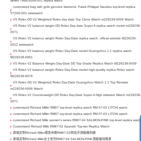
series 7968/300R-001 replica watch
customized bag with gold genuine diamond, Patek Philippe Nautilus top-level replica
5724G-001 wristwatch
VS Rolex DD V2 Weighted Rolex day date Top Clone Watch m228239-0004 Watch
VS Rolex V2 balance weight DD Rolex Day date Super A replica watch model m228238-
0071
VS Rolex V2 balance weight Rolex Day-Date replica watch, official website M228236-
0012 wristwatch
VS Rolex V2 balance weight Rolex Day-Date model Guangzhou 1:1 replica watch
M228238-0061
VS Rolex V2 Balance Weight Day-Date DD Top Grade Replica Watch M228238-0059
VS Rolex V2 balance weight Rolex Day-Date model high-quality replica Rolex watch
M228239-0076
VS Rolex DD V2 Weighted Rolex Day-Date Guangzhou Watch 1:1 Top Remake
m228236-0008 Watch
VS Rolex V2 Counterweight DD Rolex Day-Date Super A High imitation Watch m228238
0071
customized Richard Miller RM07 top-level replica watch RM 07-03 LITCHI watch
customized Richard Miller RM07 top-level replica watch RM 07-03 LITCHI watch
customized Richard Mille women's series RM07-04 SALMON-PINK top-level replica watc
Customized Richard Mille RM67-02 Spanish Top-tier Replica Watch
高端定制Richard Miller理查米勒RM67-02西班牙頂級複刻錶
高端定制Richard Mille女士系列RM07-04 SALMON-PINK頂級複刻腕表