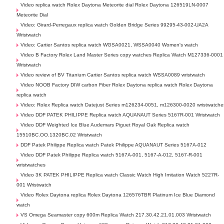
Video replica watch Rolex Daytona Meteorite dial Rolex Daytona 126519LN-0007
Meteorite Dial
Video: Girard-Perregaux replica watch Golden Bridge Series 99295-43-002-UA2A
Wristwatch
Video: Cartier Santos replica watch WGSA0021, WSSA0040 Women's watch
Video B Factory Rolex Land Master Series copy watches Replica Watch M127336-0001
Wristwatch
Video review of BV Titanium Cartier Santos replica watch WSSA0089 wristwatch
Video NOOB Factory DIW carbon Fiber Rolex Daytona replica watch Rolex Daytona
replica watch
Video: Rolex Replica watch Datejust Series m126234-0051, m126300-0020 wristwatche
Video DDF PATEK PHILIPPE Replica watch AQUANAUT Series 5167R-001 Wristwatch
Video DDF Weighted Ice Blue Audemars Piguet Royal Oak Replica watch
15510BC.OO.1320BC.02 Wristwatch
DDF Patek Philippe Replica watch Patek Philippe AQUANAUT Series 5167A-012
Video DDF Patek Philippe Replica watch 5167A-001, 5167-A-012, 5167-R-001
wristwatches
Video 3K PATEK PHILIPPE Replica watch Classic Watch High Imitation Watch 5227R-
001 Wristwatch
Video Rolex Daytona replica Rolex Daytona 126576TBR Platinum Ice Blue Diamond
watch
VS Omega Seamaster copy 600m Replica Watch 217.30.42.21.01.003 Wristwatch