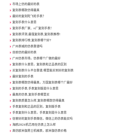
市场上仿的最好的表
复刻表哪款仿得最真
最好的复刻陀飞轮手表？
复刻手表什么意思
复刻手表厂家、n厂复刻手表！
复刻表评测,最强复刻表,复刻表推荐!
复刻表排行榜,复刻表哪个好?
广州表城的仿表靠谱吗
目前仿的最好的表
广州仿表市场，仿表哪个厂做的最好
复刻表什么意思，复刻表和正品表的区别
买复刻表什么平台靠谱,哪里能买到好的复刻表
最好复刻的手表
复刻表哪款仿得最真，万国复刻表哪个厂最好
复刻的手表,手表复刻版是什么意思
最真的仿表,复刻手表哪里买
复刻表质量怎么样,复刻表哪款仿得最真
手表复刻和正品的区别，复刻版手表
手表复刻什么意思，手表复刻是什么意思
信誉好的复刻手表微信，微信上的仿表能买吗
海鸥2824机芯用在仿表上怎么样
高仿欧米伽男士机械表，欧米伽仿表价格