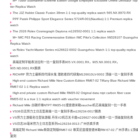
M+ Tudor Submariner Extreme Edition Google Employee Exclusive Offline Dinosaur Top
tier Replica Watch
The JJZ Hublot Classic Fusion 38mm 1:1 top-quality replica watch 565.NX.8970.RX
PPF Patek Philippe Sport Elegance Series 5724R-001(Nautilus) 1:1 Premium replica
watch
The 2026 Rolex Cosmograph Daytona m126502-0001 1:1 replica watch
M+ IWC F63 Racing Commemorative Edition IWC Pilot's Collection IW328107 Guangzh
Replica Watch
vs Rolex Yacht-Master Series m126622-0002 Guangzhou Watch 1:1 top-quality replica
watch
高端定制宇舶表法拉利一比一复刻手表905.VX.0001.RX，905.NX.0001.RX，
905.ND.0001.RX腕表
RICH/RF 劳力士最新四代绿水鬼 潜航者四代绿鬼M126610LV-0002 顶级一比一复刻手表
High-end custom Richard Mille New Custom Edition RM67-02 Tiffany Blue Richard Mille
RM67-02 1:1 Replica watch
High-end private custom Richard Mille RM35-02 Original data ntpt carbon fiber case
RM35-02 is a true 1:1 replica watch with vaucher movement
Richard Mille 白碳纤维NTPT RM35-01理查德米勒vaucher机芯高端复刻一比一手表
VS36日志劳力士日志型高端一比一复刻手表m126234-0017腕表
VS劳力士游艇名仕型钛游艇 丹东V2机芯无卡度m226627-0001腕表一比一顶级复刻名表
VS日志36毫米劳力士日志型系列m126234-0013 广州仿真手表
高端定制 Richard Mille新款定制版RM67-02 蒂芙尼蓝理查德米勒RM 67-02 广州手表1:1顶
复刻