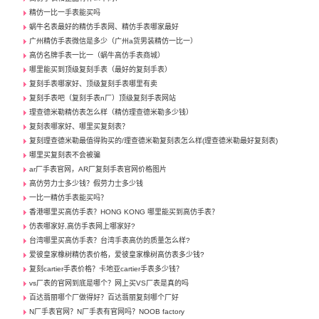
精仿一比一手表能买吗
蜗牛名表最好的精仿手表网、精仿手表哪家最好
广州精仿手表微信是多少（广州a货男装精仿一比一）
高仿名牌手表一比一（蜗牛高仿手表商城）
哪里能买到顶级复刻手表（最好的复刻手表）
复刻手表哪家好、顶级复刻手表哪里有卖
复刻手表吧（复刻手表n厂）顶级复刻手表网站
理查德米勒精仿表怎么样（精仿理查德米勒多少钱）
复刻表哪家好、哪里买复刻表？
复刻理查德米勒最值得购买的/理查德米勒复刻表怎么样(理查德米勒最好复刻表)
哪里买复刻表不会被骗
ar厂手表官网，AR厂复刻手表官网价格图片
高仿劳力士多少钱？假劳力士多少钱
一比一精仿手表能买吗？
香港哪里买高仿手表？HONG KONG 哪里能买到高仿手表？
仿表哪家好,高仿手表网上哪家好?
台湾哪里买高仿手表？台湾手表高仿的质量怎么样?
爱彼皇家橡树精仿表价格，爱彼皇家橡树高仿表多少钱?
复刻cartier手表价格？卡地亚cartier手表多少钱？
vs厂表的官网到底是哪个？网上买VS厂表是真的吗
百达翡丽哪个厂做得好？百达翡丽复刻哪个厂好
N厂手表官网？N厂手表有官网吗？NOOB factory