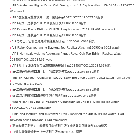
APS Audemars Piguet Royal Oak Guangzhou 1:1 Replica Watch 15451ST.zz.1256ST.0
Wristwatch
APS愛彼皇家橡樹廣州一比一復刻手錶15451ST.ZZ.1256ST.01腕表
PPF新款百达翡丽CUBITUS复刻手表7128/1R-001腕表
PPF's new Patek Philippe CUBITUS replica watch 7128/1R-001 wristwatch
PPF新款百達翡麗CUBITUS複刻手錶7128/1R-001腕表
VS勞力士宇宙計型迪通拿頂級複刻手錶m126500ln-0002腕表
VS Rolex Cosmogramme Daytona Top Replica Watch m126500ln-0002 watch
APS Non-scale weights Audemars Piguet Royal Oak Top Edition Replica Watch
26240ST.OO.1320ST.07 watch
APS無卡度砝碼愛彼皇家橡樹頂級複刻手錶26240ST.OO.1320ST.07腕表
8F江诗丹顿纵横四海一比一顶级复刻名表5520V/210A-B686腕表
The 8F Vacheron Constantin 5520V/210A-B686 top-quality replica watch from all over
the world in a 1:1 scale
8F江詩丹頓縱橫四海一比一頂級複刻名錶5520V/210A-B686腕錶
8F江詩丹唐縱橫四海複刻手錶在哪裡買5520V/210A-B481腕表
Where can I buy the 8F Vacheron Constantin around the World replica watch
5520V/210A-B481 wristwatch
High-end modified and customized Rolex modified top-quality replica watch, Paul
Newman series Daytona 4130 movement
高端改裝定制勞力士​改裝款頂級複刻手錶保羅紐曼系列迪通拿4130機芯
百達翡麗運動優雅一比一復刻手錶5990/1R-001腕表