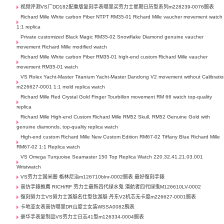
视频评测VS厂DD182配重版复刻手表哪里买劳力士星期日历型系列m228239-0076腕表
Richard Mille White carbon Fiber NTPT RM35-01 Richard Mille vaucher movement watch
1:1 replica
Private customized Black Magic RM35-02 Snowflake Diamond genuine vaucher
movement Richard Mille modified watch
Richard Mille White carbon Fiber RM35-01 high-end custom Richard Mille vaucher
movement RM35-01 watch
VS Rolex Yacht-Master Titanium Yacht-Master Dandong V2 movement without Calibrati
m226627-0001 1:1 mold replica watch
Richard Mille Red Crystal Gold Finger Tourbillon movement RM 66 watch top-quality
replica
Richard Mille High-end Custom Richard Mille RM52 Skull, RM52 Genuine Gold with
genuine diamonds, top-quality replica watch
High-end custom Richard Mille New Custom Edition RM67-02 Tiffany Blue Richard Mille
RM67-02 1:1 Replica watch
VS Omega Turquoise Seamaster 150 Top Replica Watch 220.32.41.21.03.001
Wristwatch
VS劳力士国米圈 格林尼治m126710blnr-0002腕表 最好復刻手錶
高仿手錶推薦 RICH/RF 劳力士最新四代绿水鬼 潜航者四代绿鬼M126610LV-0002
復刻勞力士VS勞力士游艇名仕型钛游艇 丹东V2机芯无卡度m226627-0001腕表
卡地亚女表高仿哪里DR山度士女装WSSA0082腕表
豪华手表复制品VS劳力士日志41型m126334-0004腕表