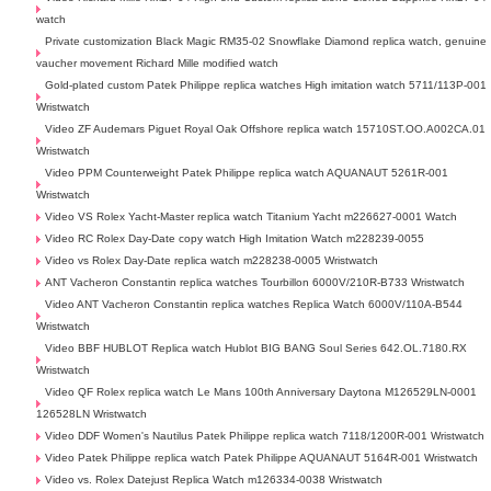
watch
Private customization Black Magic RM35-02 Snowflake Diamond replica watch, genuine
vaucher movement Richard Mille modified watch
Gold-plated custom Patek Philippe replica watches High imitation watch 5711/113P-001
Wristwatch
Video ZF Audemars Piguet Royal Oak Offshore replica watch 15710ST.OO.A002CA.01
Wristwatch
Video PPM Counterweight Patek Philippe replica watch AQUANAUT 5261R-001
Wristwatch
Video VS Rolex Yacht-Master replica watch Titanium Yacht m226627-0001 Watch
Video RC Rolex Day-Date copy watch High Imitation Watch m228239-0055
Video vs Rolex Day-Date replica watch m228238-0005 Wristwatch
ANT Vacheron Constantin replica watches Tourbillon 6000V/210R-B733 Wristwatch
Video ANT Vacheron Constantin replica watches Replica Watch 6000V/110A-B544
Wristwatch
Video BBF HUBLOT Replica watch Hublot BIG BANG Soul Series 642.OL.7180.RX
Wristwatch
Video QF Rolex replica watch Le Mans 100th Anniversary Daytona M126529LN-0001
126528LN Wristwatch
Video DDF Women's Nautilus Patek Philippe replica watch 7118/1200R-001 Wristwatch
Video Patek Philippe replica watch Patek Philippe AQUANAUT 5164R-001 Wristwatch
Video vs. Rolex Datejust Replica Watch m126334-0038 Wristwatch