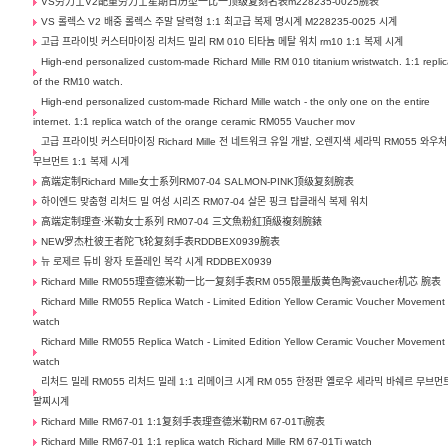
VS劳力士V2配重劳力士星期日历型一比一顶级复刻名表m228235-0025腕表
VS 롤렉스 V2 배중 롤렉스 주말 달력형 1:1 최고급 복제 명시계 M228235-0025 시계
고급 프라이빗 커스터마이징 리처드 밀리 RM 010 티타늄 메탈 워치 rm10 1:1 복제 시계
High-end personalized custom-made Richard Mille RM 010 titanium wristwatch. 1:1 repli
of the RM10 watch.
High-end personalized custom-made Richard Mille watch - the only one on the entire
internet. 1:1 replica watch of the orange ceramic RM055 Vaucher mov
고급 프라이빗 커스터마이징 Richard Mille 전 네트워크 유일 개발, 오렌지색 세라믹 RM055 와우처
무브먼트 1:1 복제 시계
高端定制Richard Mille女士系列RM07-04 SALMON-PINK顶级复刻腕表
하이엔드 맞춤형 리처드 밀 여성 시리즈 RM07-04 살몬 핑크 탑클래식 복제 워치
高端定制理查·米勒女士系列 RM07-04 三文魚粉紅頂級複刻腕錶
NEW罗杰杜彼王者陀飞轮复刻手表RDDBEX0939腕表
뉴 로제르 듀비 왕자 토플레인 복각 시계 RDDBEX0939
Richard Mille RM055理查德米勒一比一复刻手表RM 055限量版黄色陶瓷vaucher机芯 腕表
Richard Mille RM055 Replica Watch - Limited Edition Yellow Ceramic Voucher Movement
watch
Richard Mille RM055 Replica Watch - Limited Edition Yellow Ceramic Voucher Movement
watch
리처드 밀레 RM055 리처드 밀레 1:1 리메이크 시계 RM 055 한정판 옐로우 세라믹 바쉐르 무브먼
팔찌시계
Richard Mille RM67-01 1:1复刻手表理查德米勒RM 67-01Ti腕表
Richard Mille RM67-01 1:1 replica watch Richard Mille RM 67-01Ti watch