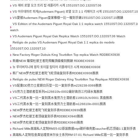
VS 애비 로열 오크 트리 탑 레플리카 시계 15510ST.OO.1320ST.06
VS 아우데마르 피게(Audemars Piguet) 로열 오크 1:1 리메이크 시계 15510ST.OO.1320ST.1
VS愛彼Audemars Piguet皇家橡樹一比一複刻手錶15510ST.OO.1320ST.10腕錶
VS Edition of the Audemars Piguet Royal Oak 1:1 replica watch 15510ST.OO.1320ST.1
watch
VS Audemars Piguet Royal Oak Replica Watch 15510ST.OO.1320ST.06 Watch
Relógio de pulso VS Audemars Piguet Royal Oak 1:1 replica do modelo
15510ST.OO.1320ST.10
New Factory Roger Dubuis King Tourbillon Top replica Watch RDDBEX0938
新廠NEW 羅傑杜彼王者陀飛輪頂級複刻腕錶 RDDBEX0938
뉴 루이버지니에 왕자 토이휠 탑티어 리플레이크 시계 RDDBEX0938
新厂NEW罗杰杜彼王者陀飞轮顶级复刻手表RDDBEX0938腕表
Relógio de pulso NEW Roger Dabney King Tourbillon Top Replique RDDBEX0938
VS配重DD劳力士星期日历型一比一复刻手表m228238-0069腕表
VS劳力士潜航者型系列m126610lv-0002最好高仿三代绿水鬼腕表
VS二代黑水鬼一比一复刻黑水鬼劳力士潜航者116610LN-0001 黑盘腕表
VS三代黑水鬼一比一复刻黑水鬼劳力士潜航者m126610ln-0001腕表
NEW罗杰杜彼王者陀飞轮复刻手表RDDBEX0939腕表
NEW罗杰杜彼王者顶级复刻手表RDDBEX0940腕表
NEW罗杰杜彼王者顶级复刻手表RDDBEX0940腕表
Richard Mille高端私人定制RM35-02原装数据ntpt碳纤维壳套vaucher机芯顶级1:1复刻手表
高端私人定制包金真钻理查米尔女士系列RM 07-01 Richard Mille红唇一比一复刻手表