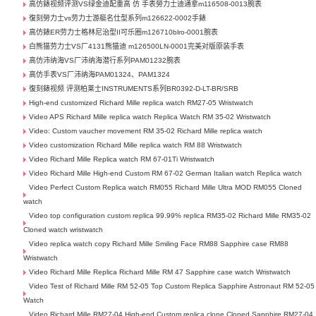
高仿錶视频评测VS绿金迪配重高 仿 手表勞力士迪通拿m116508-0013腕表
復刻勞力士vs劳力士游艇名仕型系列m126622-0002手錶
高仿錶ER劳力士格林尼治型II可乐圈m126710blro-0001腕表
白熊猫劳力士VS厂4131熊猫迪 m126500LN-0001完美对版原装手表
高仿沛纳海VS厂沛纳海潜行系列PAM01232腕表
高仿手表VS厂沛纳海PAM01324、PAM1324
復刻錶视频 评测柏莱士INSTRUMENTS系列BR0392-D-LT-BR/SRB
High-end customized Richard Mille replica watch RM27-05 Wristwatch
Video APS Richard Mille replica watch Replica Watch RM 35-02 Wristwatch
Video: Custom vaucher movement RM 35-02 Richard Mille replica watch
Video customization Richard Mille replica watch RM 88 Wristwatch
Video Richard Mille Replica watch RM 67-01Ti Wristwatch
Video Richard Mille High-end Custom RM 67-02 German Italian watch Replica watch
Video Perfect Custom Replica watch RM055 Richard Mille Ultra MOD RM055 Cloned
watch
Video top configuration custom replica 99.99% replica RM35-02 Richard Mille RM35-02
Cloned watch wristwatch
Video replica watch copy Richard Mille Smiling Face RM88 Sapphire case RM88
Wristwatch
Video Richard Mille Replica Richard Mille RM 47 Sapphire case watch Wristwatch
Video Test of Richard Mille RM 52-05 Top Custom Replica Sapphire Astronaut RM 52-05
Watch
Video Richard Mille RM27-04 High-end Custom replica clone Cloned Sapphire RM27-04