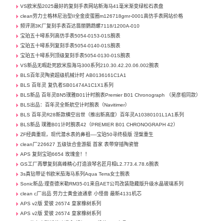
VS欧米茄2025最好的复刻手表网站新海马41毫米渐变绿松石表盘
clean劳力士格林尼治型II全金皮蛋圈m126718grnr-0001高仿手表网站价格
频评测3K厂复刻手表百达翡丽鹦鹉螺7118/1200A-010
宝珀五十噚系列高仿手表5054-0153-01S腕表
宝珀五十噚系列复刻手表5054-0140-01S腕表
宝珀五十噚系列顶级复刻手表5054-0130-01S腕表
VS新品无暇赴死欧米茄海马300系列210.30.42.20.06.002腕表
BLS百年灵陶瓷超级机械计时 AB0136161C1A1
BLS 百年灵 复仇者SB01474A1C1X1系列
BLS新品 百年灵BN5璞雅B01计时腕表Premier B01 Chronograph （吴彦祖同款）
BLS出品：百年灵全新航空计时腕表（Navitimer）
BLS 百年灵R28新款横空出世（推出新高度）百年灵A10380101L1A1系列
BLS新品 璞雅B01计时腕表42（PREMIER B01 CHRONOGRAPH 42）
ZF经典重现，现代潜水表的鼻祖—-宝珀50寻终极版 涅槃重生
clean厂226627 五级钛合金游艇 首家 表带穿插陶瓷管
APS 复刻宝珀6654 玫瑰金！！
GS工厂再攀复刻高峰精心打造浪琴名匠月相L2.773.4.78.6腕表
3s真钻带证书欧米茄海马系列Aqua Terra女士腕表
Sonic新品:理查德米勒RM35-01来自AET公司改装隐藏版升级水晶玻璃系列
clean c厂出品 劳力士黄金迪通拿 小怪兽 最新4131机芯
APS v2版 爱彼 26574 皇家橡树系列
APS v2版 爱彼 26574 皇家橡树系列