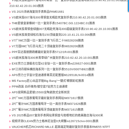
VS欧米茄新品007海马300青铜一比一复刻手表欧米茄海马系列210.90.42.20.01.003腕表
210.92.42.20.01.003腕表
VS 2025沛纳海复刻手表新品PAM01681
VS欧米茄007海马300青铜金无暇赴死复刻手表210.90.42.20.01.003腕表
THB爱彼皇家橡树一比一复刻手表15407BC.GG.1224BC.01腕表
VS欧米茄青铜金绿面007无暇赴死海马300超级复刻手表210.90.42.20.10.001腕表
VS欧米茄渐变绿松石海马150顶级复刻220.10.41.21.03.006腕表
V7厂IWC万国一比一复刻手表飞行员二十IW328208腕表
V7万国IWC飞行员马克二十顶级复刻手表IW328206腕表
PPF百达翡丽鹦鹉螺最好复刻手表5712/1R-001腕表
VS欧米茄海马300米青草绿广州复刻手表210.62.42.20.10.001腕表
EXE劳力士游艇名仕型42全钛一比一复刻手表m226627-0001腕表
8F江诗丹顿纵横四海系列一比一复刻手表5510V/000T-B923腕表
APS劳力士宇宙计型迪通拿蒂芙尼配置版M126518LN-0014腕表
MS Factory匠心出品宇舶Big Bang“一键式”精钢彩虹腕表
PPM改装 白纤维壳/镂空蓝T钻劳力士迪通拿
APS官网新品爱彼15500全陶瓷款式全新到货
ZF厂IWC万国表葡萄牙最好复刻手表网站IW371617腕表
ZF厂葡计IWC万国表葡萄牙一比一高仿手表IW371626腕表
ZF厂葡计IWC万国表葡萄牙顶级复刻手表IW371615腕表
VS 2025新品007复刻手表网站青铜金与勃根地红的绝美融合海马300米
视频评测CLEAN劳力士格林尼治型II大闸蟹m126715chnr-0001腕表
VAUCHER机芯RICHARD MILLE 超高端定制最好复刻手表版本RM055 NTPT