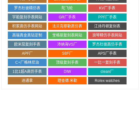
罗杰杜彼精仿表
陀飞轮
KV厂手表
宇舶复刻手表网站
GR厂手表
PPF厂手表
积家高仿手表网站
法兰克穆勒高仿表
江诗丹顿复刻表
高端真金真钻定制
宝格丽复刻表网站
浪琴精仿手表网站
欧米茄复刻手表
沛纳海VS厂
罗杰杜彼高仿手表
APF厂
SBF厂
APS厂手表
C+厂格林尼治
顶级复刻手表
一比一复刻手表
1比1超A高仿手表
DIW
clean厂
迪通拿
理查德.米勒
Rolex watches