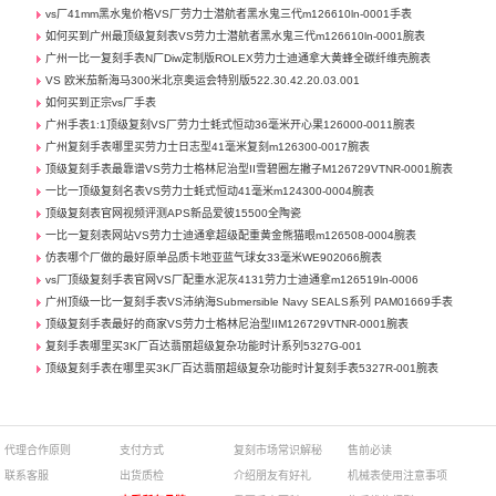
vs厂41mm黑水鬼价格VS厂劳力士潜航者黑水鬼三代m126610ln-0001手表
如何买到广州最顶级复刻表VS劳力士潜航者黑水鬼三代m126610ln-0001腕表
广州一比一复刻手表N厂Diw定制版ROLEX劳力士迪通拿大黄蜂全碳纤维壳腕表
VS 欧米茄新海马300米北京奥运会特别版522.30.42.20.03.001
如何买到正宗vs厂手表
广州手表1:1顶级复刻VS厂劳力士蚝式恒动36毫米开心果126000-0011腕表
广州复刻手表哪里买劳力士日志型41毫米复刻m126300-0017腕表
顶级复刻手表最靠谱VS劳力士格林尼治型II雪碧圈左撇子M126729VTNR-0001腕表
一比一顶级复刻名表VS劳力士蚝式恒动41毫米m124300-0004腕表
顶级复刻表官网视频评测APS新品爱彼15500全陶瓷
一比一复刻表网站VS劳力士迪通拿超级配重黄金熊猫眼m126508-0004腕表
仿表哪个厂做的最好原单品质卡地亚蓝气球女33毫米WE902066腕表
vs厂顶级复刻手表官网VS厂配重水泥灰4131劳力士迪通拿m126519ln-0006
广州顶级一比一复刻手表VS沛纳海Submersible Navy SEALS系列 PAM01669手表
顶级复刻手表最好的商家VS劳力士格林尼治型IIM126729VTNR-0001腕表
复刻手表哪里买3K厂百达翡丽超级复杂功能时计系列5327G-001
顶级复刻手表在哪里买3K厂百达翡丽超级复杂功能时计复刻手表5327R-001腕表
代理合作原则
支付方式
复刻市场常识解秘
售前必读
联系客服
出货质检
介绍朋友有好礼
机械表使用注意事项