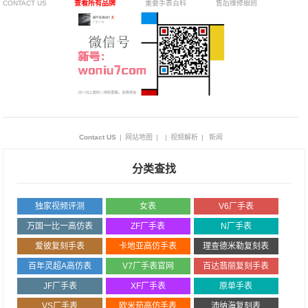
CONTACT US
查看所有品牌
重要手表百科
售后维修细则
Contact US
|
网站地图
|
|
视频解析
|
新闻
分类查找
独家视频评测
女表
V6厂手表
万国一比一高仿表
ZF厂手表
N厂手表
爱彼复刻手表
卡地亚高仿手表
理查德米勒复刻表
百年灵超A高仿表
V7厂手表官网
百达翡丽复刻手表
JF厂手表
XF厂手表
原单手表
VS厂手表
欧米茄高仿手表
沛纳海复刻表