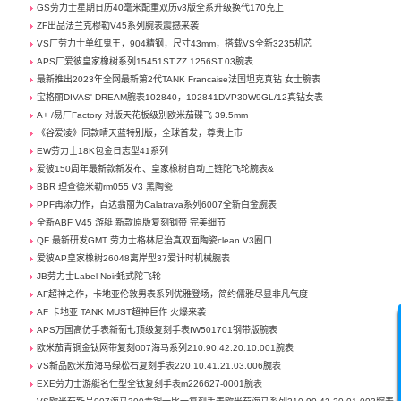
GS劳力士星期日历40毫米配重双历v3版全系升级换代170克上
ZF出品法兰克穆勒V45系列腕表震撼来袭
VS厂劳力士单红鬼王，904精钢，尺寸43mm，搭载VS全新3235机芯
APS厂爱彼皇家橡树系列15451ST.ZZ.1256ST.03腕表
最新推出2023年全网最新第2代TANK Francaise法国坦克真钻 女士腕表
宝格丽DIVAS' DREAM腕表102840，102841DVP30W9GL/12真钻女表
A+ /易厂Factory 对版天花板级别欧米茄碟飞 39.5mm
《谷爱凌》同款晴天蓝特别版，全球首发，尊贵上市
EW劳力士18K包金日志型41系列
爱彼150周年最新款新发布、皇家橡树自动上链陀飞轮腕表&
BBR 理查德米勒rm055 V3 黑陶瓷
PPF再添力作，百达翡丽为Calatrava系列6007全新白金腕表
全新ABF V45 游艇 新款原版复刻钢带 完美细节
QF 最新研发GMT 劳力士格林尼治真双面陶瓷clean V3圈口
爱彼AP皇家橡树26048离岸型37爱计时机械腕表
JB劳力士Label Noir蚝式陀飞轮
AF超神之作，卡地亚伦敦男表系列优雅登场，简约儒雅尽显非凡气度
AF 卡地亚 TANK MUST超神巨作 火爆来袭
APS万国高仿手表新葡七顶级复刻手表IW501701钢带版腕表
欧米茄青铜金钛网带复刻007海马系列210.90.42.20.10.001腕表
VS新品欧米茄海马绿松石复刻手表220.10.41.21.03.006腕表
EXE劳力士游艇名仕型全钛复刻手表m226627-0001腕表