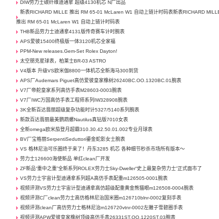
DIW劳力士碳纤维迪通拿 超级4130机芯 N厂出品
新表RICHARD MILLE 推出 RM 65-01 McLaren W1 自动上链计时码表新表RICHARD MILL
推出 RM 65-01 McLaren W1 自动上链计时码表
THB新品劳力士迪通拿4131版传奇赛车计时腕表
APS爱彼15400终极版一体3120机芯全家福
PPM-New releases.Gem-Set Rolex Dayton!
太空朋克星球表，柏莱士BR-03 ASTRO
V4版本 升级VS欧米伽8800一体机芯全新海马300到货
APS厂Audemars Piguet高仿爱彼皇家橡树26240BC.OO.1320BC.01腕表
V7厂帝舵皇家系列高仿手表M28603-0003腕表
V7厂IWC万国高仿手表工程师系列IW328908腕表
3K全新百达翡丽超级复杂功能时计5327/5140系列腕表
新款百达翡丽最美鹦鹉螺Nautilus真钻版7010女表
全新omega欧米茄登月超霸310.30.42.50.01.002专业月球表
BV厂宝格丽SerpentiSeduttori鎏金蛇影女士腕表
VS 格林尼治可乐圈终于来了！丹东3285 机芯 各种细节秒杀市场所有版本～
劳力士126600海使新品 单红clean厂开发
ZF新品“重中之重”全新系列ROLEX劳力士Sky-Dweller“史上最复杂劳力士”正式面市了
VS劳力士宇宙计型迪通拿系列超A高仿手表配重m126505-0001腕表
视频评测VS劳力士宇宙计型迪通拿高仿超级配重黄金熊猫眼m126508-0004腕表
视频评测C厂clean劳力士高仿格林尼治国米圈m126710blnr-0002复刻手表
视频评测clean厂高仿劳力士格林尼治m126720vtnr-0002左撇子雪碧圈手表
视频评测APW爱彼皇家橡树顶级高仿手表26331ST.OO.1220ST.03腕表