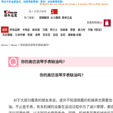
热门搜索：
视频解说
女士腕表
原单正品
查看购物袋(
0
)
0
首页
所有品牌
卡地亚
欧米茄
万国
劳力士
沛纳海
爱彼
真力时
宇舶《恒宝》
百达翡丽
江诗丹顿
积家
浪琴
百年灵
宝珀
宝玑
理查德.米勒
Home
>
News
> 你的高仿浪琴手表缺油吗?
你的高仿浪琴手表缺油吗?
你的
高仿浪琴手表
缺油吗?
对于大部分戴表的朋友来说，或许不知道佩戴的机械表也需要加
油。不止是手表，有关机械的设备在运动过程中为了减少摩擦，都