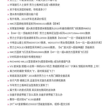
劳力士：不是没有改变，只是大部分人看不见
环球旅行人士良伴 劳力士格林尼治型 II腕表简史
关于夜光涂层的秘密，你知道多少？
潜水表内圈和外圈功能介绍
有升有降，2019开年名表调价情况
IWC万国表柏涛菲诺系列IW391019腕表【原单】
天降复刻神器！超A高仿理查德米勒骷髅头2019年最劲爆的陀飞轮腕表RM052
【GM一比一顶级高仿手表】劳力士格林尼治型II系列m126710blnr-0002腕表
劳力士宇宙计型迪通拿系列116509 蓝盘腕表【NOOB厂一比一顶级复刻手表】
卡地亚山度士系列W20072X7腕表、W20107X7男女情侣腕表【V6一比一超A高仿手表】
劳力士ROLEX海使型系列单红126600腕表，【N厂放大招～超级神器】顶级高仿
IWC万国表飞行员系列IW326802腕表【XF一比一超A高仿万国青铜飞行员】
计时码表中央指针有哪些用处？
RICHARD MILLE里查德米尔(理查德米勒) 成功的香甜气息
VS 欧米伽 搭载VS全新一体机8507机芯 詹姆斯邦德 007 “子弹头”搭配织布带款 上市！
真力时的爆款“青铜大飞”，是时候该起飞了！
到底是涨还是降？2019高仿劳力士十大热门爆款全面走高
非凡气势 硬朗之风 品鉴百年灵复仇者黑鸟侦察机腕表
今年劳力士格林尼治型表款又更新了！
属于男人的意式风情 其实就在腕间的这块表
白面手表皮带脏了怎么清洗 白面手表带脏了怎么办
教你一招识别N厂4130迪通拿
ZF厂AP皇家橡树15500ST顶级复刻版本，视频+图文分析