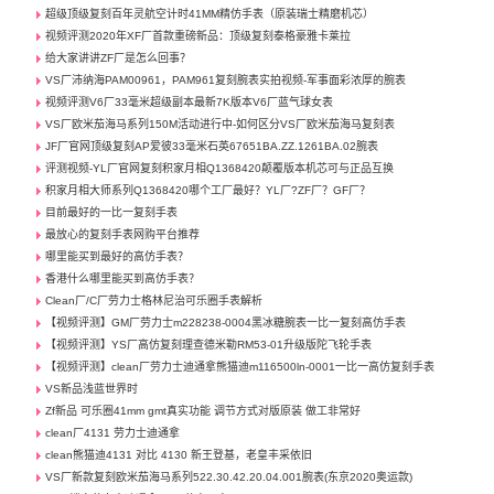
超级顶级复刻百年灵航空计时41MM精仿手表（原装瑞士精磨机芯）
视频评测2020年XF厂首款重磅新品：顶级复刻泰格豪雅卡莱拉
给大家讲讲ZF厂是怎么回事？
VS厂沛纳海PAM00961，PAM961复刻腕表实拍视频-军事面彩浓厚的腕表
视频评测V6厂33毫米超级副本最新7K版本V6厂蓝气球女表
VS厂欧米茄海马系列150M活动进行中-如何区分VS厂欧米茄海马复刻表
JF厂官网顶级复刻AP爱彼33毫米石英67651BA.ZZ.1261BA.02腕表
评测视频-YL厂官网复刻积家月相Q1368420颠覆版本机芯可与正品互换
积家月相大师系列Q1368420哪个工厂最好？YL厂?ZF厂？GF厂？
目前最好的一比一复刻手表
最放心的复刻手表网购平台推荐
哪里能买到最好的高仿手表？
香港什么哪里能买到高仿手表？
Clean厂/C厂劳力士格林尼治可乐圈手表解析
【视频评测】GM厂劳力士m228238-0004黑冰糖腕表一比一复刻高仿手表
【视频评测】YS厂高仿复刻理查德米勒RM53-01升级版陀飞轮手表
【视频评测】clean厂劳力士迪通拿熊猫迪m116500ln-0001一比一高仿复刻手表
VS新品浅蓝世界时
Zf新品 可乐圈41mm gmt真实功能 调节方式对版原装 做工非常好
clean厂4131 劳力士迪通拿
clean熊猫迪4131 对比 4130 新王登基，老皇丰采依旧
VS厂新款复刻欧米茄海马系列522.30.42.20.04.001腕表(东京2020奥运款)