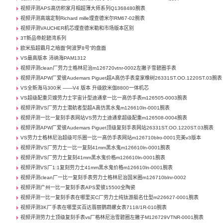
视频评测APS高仿积家月相超薄大师系列Q1368480腕表
视频评测高端定制Richard mille理查德米尔RM67-02腕表
视频评测VAUCHER机芯理查德米勒和市场版本区别
3T新品帝舵碧湾系列
欧米茄超霸月之暗面“阿波罗8号”的盘面
VS最高版本 沛纳海PAM1312
视频评测clean厂劳力士格林尼治m126720vtnr-0002左撇子雪碧圈手表
视频评测APW厂爱彼Audemars Piguet超A高仿手表皇家橡树26331ST.OO.1220ST.03腕表
VS全新海马300米 ——V4 版本 升级欧米伽8800一体机芯
VS超级配重贝嫂劳力士宇宙计型迪通拿一比一高仿手表m126505-0003腕表
视频评测VS厂劳力士潜航者型超A高仿黑水鬼m126610ln-0001腕表
视频评测一比一复刻手表网站VS劳力士迪通拿超级配重m126508-0004腕表
视频评测APW厂爱彼Audemars Piguet顶级复刻手表网站26331ST.OO.1220ST.03腕表
VS劳力士格林尼治超级可乐圈一比一高仿手表网站m126710blro-0001完美v3版本
视频评测VS厂劳力士一比一复刻41mm黑水鬼m126610ln-0001腕表
视频评测VS厂劳力士复刻41mm黑水鬼价格m126610ln-0001腕表
视频评测VS厂1:1复刻劳力士41mm黑水鬼价格m126610ln-0001腕表
视频评测clean厂一比一复刻手表劳力士格林尼治国米圈m126710blnr-0002
视频评测广州一比一复刻手表APS爱彼15500全陶瓷
视频评测一比一复刻手表在哪里买C厂劳力士纯钛游艇名仕型m226627-0001腕表
视频评测3K厂手表在哪里买百达翡丽鹦鹉螺女表7118/1R-010腕表
视频评测劳力士顶级复刻手表vs厂格林尼治雪碧圈左撇子M126729VTNR-0001腕表