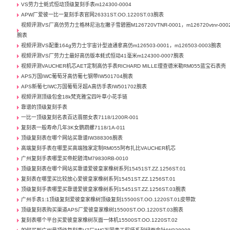
VS劳力士蚝式恒动顶级复刻手表m124300-0004
APW厂爱彼一比一复刻手表官网26331ST.OO.1220ST.03腕表
视频评测VS厂高仿劳力士格林尼治左撇子雪碧圈M126720VTNR-0001，m126720vtnr-000
腕表
视频评测VS配重164g劳力士宇宙计型迪通拿高仿m126503-0001，m126503-0003腕表
视频评测VS厂劳力士最好高仿版本蚝式恒动41毫米m124300-0007腕表
视频评测VAUCHER机芯AET定制高仿手表RICHARD MILLE理查德米勒RM055蓝宝石表壳
APS万国IWC葡萄牙高仿葡七钢带IW501704腕表
APS新葡七IWC万国葡萄牙超A高仿手表IW501702腕表
视频评测顶级包金18k梵克雅宝四叶草小花手链
靠谱的顶级复刻手表
一比一顶级复刻名表百达翡丽女表7118/1200R-001
复刻表一般寿命几年3K女鹦鹉螺7118/1A-011
顶级复刻表在哪个网站买靠谱IW388306腕表
高端复刻手表在哪里买高端独家定制RM055阿布扎比VAUCHER机芯
广州复刻手表哪里买帝舵碧湾M79830RB-0010
顶级复刻表在哪个网站买靠谱爱彼皇家橡树系列15451ST.ZZ.1256ST.01
复刻表在哪里买比较放心爱彼皇家橡树系列15451ST.ZZ.1256ST.01
顶级复刻手表哪里买靠谱爱彼皇家橡树系列15451ST.ZZ.1256ST.03腕表
广州手表1:1顶级复刻爱彼皇家橡树顶级复刻15500ST.OO.1220ST.01皮带款
顶级复刻表购买渠道APS厂爱彼皇家橡树15500ST.OO.1220ST.03腕表
复刻表哪个平台买爱彼皇家橡树灰面一体机15500ST.OO.1220ST.02