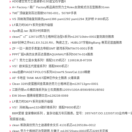
ADG镂空劳力士迪通拿4130蓝宝石字面X
A+ Factory / 易厂 Factory新品高仿劳力士Rolex女款蚝式日志型腕表31mm
TW厂顶级复刻百达翡丽5078G-001，5078P手表
VS 沛纳海顶级复刻高仿pam1386 pam1292 pam1294 无护桥 P.900机芯
LF真力时DEFY系列全新升级版
Aps新品 iwc 海洋计时库斯托
clean厂 c厂 126710劳力士格林尼治型II系列m126710blnr-0002复刻高仿腕表
BBF封神之作441.EX.5120.RX，陶瓷之王，HUBLOT宇舶BigBang 蒂芙尼蓝面腕表
ZF 一比一高仿手表复古帝舵GMT 碧湾系列M79470-0001手表
PPF厂超A高仿女表百达翡丽AQUANAUT系列5067A-024腕表
c厂！劳力士蓝水鬼系列！搭配3135机芯！116619LB-97209
VS！欧米茄五代星座系列！搭配8900机芯！
mks伯爵PIAGET-POLO’S系列/42mm*9.5mm/Cal.1110精磨
AF 卡地亚 TANK MUST超神巨作女士腕表 火爆来袭
Clean 3285皮蛋圈间金黑高仿劳力士格林尼治m126713grnr-0001
江斯丹顿vc众横四海系列女士石英腕表1205V/100A-B590/B591/B592
EW 36mm 烟熏绿星期日志m128238-0069
LF真力时DEFY系列全新升级版
VS！沛纳海pam1324碳纤维系列！搭配P9000机芯！
BBR爱彼 皇家橡树系列 ，复杂功能万年历腕表。型号：26574ST.OO.1220ST.03业内唯一
现原版功能。
clean 新款高仿劳力士迪通拿余文乐 4131机芯m126518ln-0012
clean 劳力士格林尼治雪碧圈 左撇子 m126720vtnr-0002机芯3285天花板