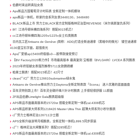
伯爵时来运转真钻女表
Aps新品万国葡萄牙计时码表 全新定制一体机模块
aps新品一体机，积家约会系列女表3448130，3448480
BLACK新品上市 劳力士BLACK官方定制版格林尼治型REVENGE（米尔高斯复仇系列） ​
8f！江诗丹顿纵横四海系列！搭配9015机芯！
cc江诗丹顿纵横四海1205v/1225v女士石英腕表
日内瓦工匠Artisans de Genève (简称：ADG)打造全新迪通拿（黑暗中的微光） 镂空迪通拿
4130蓝宝石字面，超强夜光
Aps厂爱彼ap15400终极版v3----胶带款接受预订
【BV Factory2020新力作】市场最高版本 最高复刻 宝格丽（BVLGARI）LVCEA 系列腕表
2023年终钜献女表强烈推荐5711女款鹦鹉螺
柏莱士腕表！搭配9015机芯！42尺寸
clean厂/C厂 劳力士126610submariner绿水鬼
Artisans de Genève推出劳力士Daytona全新定制表款「Scona」 迷人优雅的蓝面面盘
百年灵特别款上市！百年灵全碳纤维六针计时腕表 上手很轻很舒服 11颜面
ZF出品伯爵Limelight Gala腕表超级版
APS新品市面最高版本的15720st 搭载全新定制一体机cal.4308机芯
APS新品积家大师系列1218420 Master Ultra Thin 超薄大师系列小秒针腕表
c厂劳力士格林尼治126711沙士圈
APS全新升级浪琴月相腕表，全新定制一体机L899.5同步原装
c厂！格林尼治大闸蟹系列！搭配3285机芯！
APS新品市面最高版本的15720st 搭载全新定制一体机cal.4308机芯