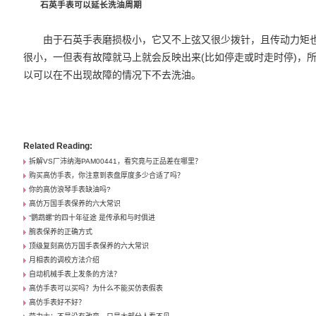
石英手表可以延长洗油周期
由于石英手表磨损极小，它又不上弦又很少拨针，且传动力矩
很小，一但表有故障就马上就会反映出来(比如停走或时走时停)，
以可以在不出现故障的情况下不去洗油。
Related Reading:
拆解VS厂沛纳海PAM00441，看究竟与正品差在哪里？
购买高仿手表，你注意到表盘厚度多少合适了吗？
你的高仿浪琴手表缺油吗?
高仿万国手表保养的六大常识
“鹦鹉螺”的四十年征途 是传承和与时俱进
腕表保养的正确方式
顶级复刻高仿万国手表保养的六大常识
月相表的调校方法介绍
自动机械手表上发条的方法？
高仿手表可以买吗？为什么不能买仿表假表
高仿手表好不好？