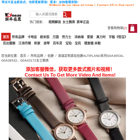
热门搜索：
视频解说
女士腕表
原单正品
查看购物袋(
2
)
2
首页
所有品牌
卡地亚
欧米茄
万国
劳力士
沛纳海
爱彼
真力时
宇舶《恒宝》
百达翡丽
江诗丹顿
积家
浪琴
百年灵
宝珀
宝玑
理查德.米勒
您当前位置：
首页
⁄
所有品牌
⁄
伯爵
⁄ 高端定制真钻伯爵ALTIPLANO系列G0A36534、
G0A36532、G0A43172女士腕表
添加客服微信，获取更多款式图片和视频！
Contact Us To Get More Video And Items!