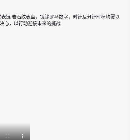
砖型链节一体式表链 岩石纹表盘，镀铑罗马数字，时针及分针时标均覆以
见和决心，以行动迎接未来的挑战