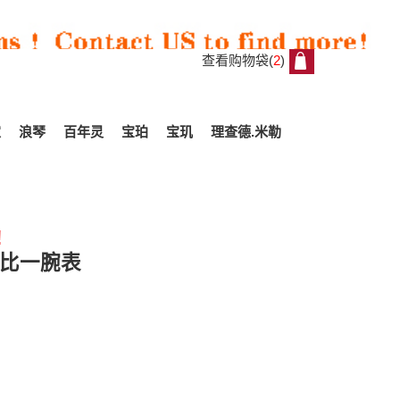
查看购物袋(
2
)
2
家
浪琴
百年灵
宝珀
宝玑
理查德.米勒
!
All
一比一腕表
Reviews