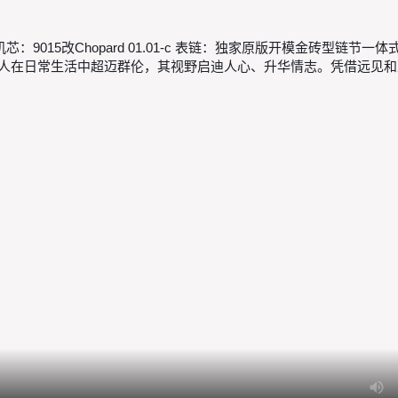
mm 机芯：9015改Chopard 01.01-c 表链：独家原版开模金
”，志存高远之人在日常生活中超迈群伦，其视野启迪人心、升华情志。凭借远