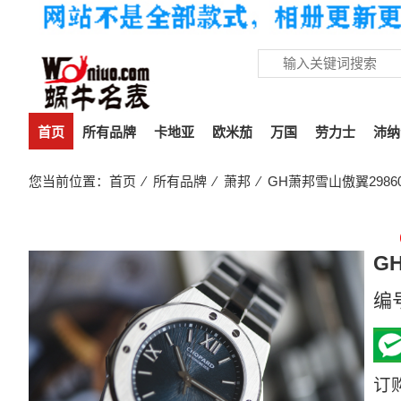
首页
所有品牌
卡地亚
欧米茄
万国
劳力士
沛纳
您当前位置：
首页
⁄
所有品牌
⁄
萧邦
⁄ GH萧邦雪山傲翼2986
G
编
订