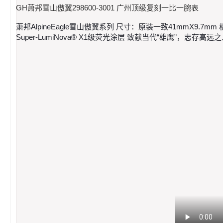
GH萧邦雪山傲翼298600-3001 广州顶级复刻一比一腕表
萧邦AlpineEagle雪山傲翼系列 尺寸：原装一致41mmX9.7
Super-LumiNova® X1级荧光涂层 致献当代“雄鹰