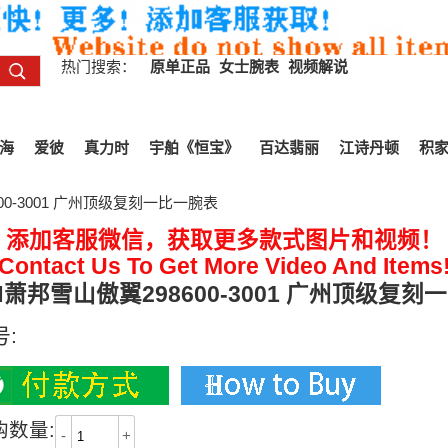
热门搜索：
原单正品
女士腕表
视频解说
海
爱彼
真力时
宇舶《恒宝》
百达翡丽
江诗丹顿
积
00-3001 广州顶级复刻一比一腕表
添加客服微信，获取更多款式图片和视频！
Contact Us To Get More Video And Items
H萧邦雪山傲翼298600-3001 广州顶级复刻
号:
购数量:
-
+