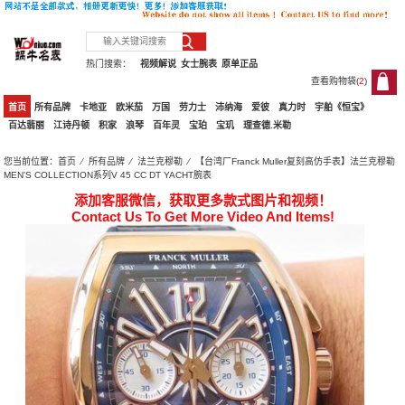
热门搜索：
视频解说
女士腕表
原单正品
查看购物袋(
2
)
2
首页
所有品牌
卡地亚
欧米茄
万国
劳力士
沛纳海
爱彼
真力时
宇舶《恒宝》
百达翡丽
江诗丹顿
积家
浪琴
百年灵
宝珀
宝玑
理查德.米勒
您当前位置：
首页
⁄
所有品牌
⁄
法兰克穆勒
⁄ 【台湾厂Franck Muller复刻高仿手表】法兰克穆勒
MEN'S COLLECTION系列V 45 CC DT YACHT腕表
添加客服微信，获取更多款式图片和视频！
Contact Us To Get More Video And Items!