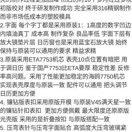
初版校对 终于研发制作成功 完全采用316精钢制作
而非市场低成本的塑胶模具
2.字面 每个字丁都是采用原装1：1高度的数字凹边
内填油真丁 成本高 制作复杂 良品率低 字面下层有
放大镜垫片层 日历窗也是采用蓝宝石放大镜 始终
保持与原装可以通用的要求 精益求精
3.原装采用ETA7753机芯 表壳10点位置有暗把 用
于调日历 鉴于国产7753比ETA要厚 稳定性差 反修
率高问题。采用了性能更加稳定的海鸥7750机芯
实现表壳厚度与原装一致 配件可以通用 把头调节
日历更加方便
4. 镶钻版表扣采用原版开模 与原装V45满天星一致
的镶钻针扣表扣 更加方便佩戴 最大限度还原原版
光壳版 采用的是折叠按扣 与原版搭配一致
5. 压弯表针与压弯字面贴合 高弧度大压弯玻璃紧