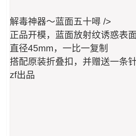
解毒神器～蓝面五十噚 />
正品开模，蓝面放射纹诱惑表面
直径45mm，一比一复制
搭配原装折叠扣，并赠送一条
zf出品