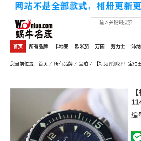
首页
所有品牌
卡地亚
欧米茄
万国
劳力士
沛纳
您当前位置：
首页
⁄
所有品牌
⁄
宝珀
⁄ 【视频评测ZF厂宝珀五十
【
11
编
37