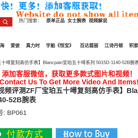
热门搜索：
原单正品
女士腕表
视频解说
海
爱彼
真力时
宇舶《恒宝》
百达翡丽
江诗丹顿
积
噚复刻高仿手表】Blancpain宝珀五十噚系列 5015D-1140-52B腕
添加客服微信，获取更多款式图片和视频！
Contact Us To Get More Video And Items
视频评测ZF厂宝珀五十噚复刻高仿手表】Blanc
40-52B腕表
号:
BP061
00