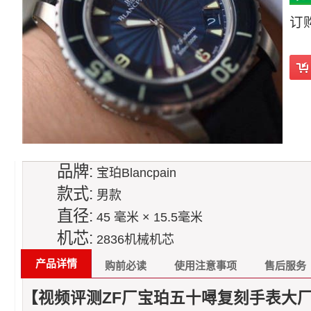
订
品牌:
宝珀Blancpain
款式:
男款
直径:
45 毫米 × 15.5毫米
机芯:
2836机械机芯
产品详情
购前必读
使用注意事项
售后服务
【视频评测ZF厂宝珀五十噚复刻手表大厂】Bla