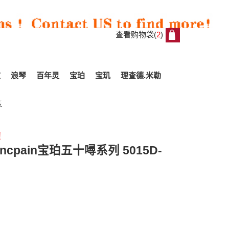
查看购物袋(
2
)
2
家
浪琴
百年灵
宝珀
宝玑
理查德.米勒
表
!
All
pain宝珀五十噚系列 5015D-
Reviews