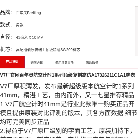
All Reviews
品牌:
百年灵Breitling
款式:
男款
直径:
41毫米 X 10 MM
机芯:
高配搭载原装瑞士顶级精磨SW200机芯
产品详情
购前必读
使用注意事项
售后服务
V7厂官网百年灵航空计时1系列顶级复刻高仿A17326211C1A1腕表
V7厂厚积薄发，发布最新超级版本航空计时1系列
41mm，精湛工艺，由内而外，又一七星推荐精品
1.V7厂航空计时41mm是行业此款唯一购买正品开
模且提供原装对比评测的版本，其各方面数据 细节
均可完美同步正品
2.得益于V7厂原厂级别的字面工艺，原装加持下，