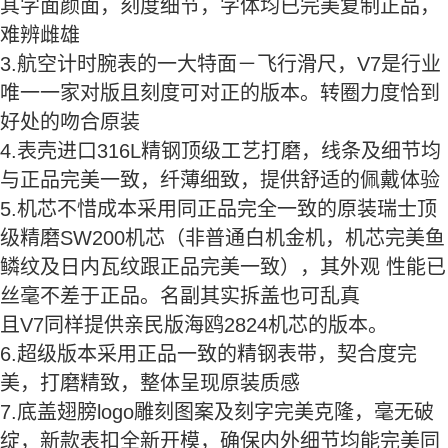
其字面颜面，刻度细节，字体均已完美复制正品，
难辨雌雄
3.航空计时腕表的一大特面－飞行滑尺，V7是行业
唯一一家对版且刻度可对正的版本。转圈力度恰到
好处的吻合原装
4.表壳进口316L精钢顶级工艺打磨，线条及细节均
与正品完美一致，纤薄细致，提供舒适的佩戴体验
5.机芯不惜成本采用同正品完全一致的原装瑞士顶
级精磨SW200机芯（非普通白机金机，机芯完美鱼
鳞纹及日内瓦纹跟正品完美一致），其外观 性能已
丝毫不差于正品。名副其实拆盖也可乱真
且V7同样提供亲民版海鸥2824机芯的版本。
6.超级版本采用正品一致的精钢表带，契合度完
美，打磨精致，整体呈现原装质感
7.底盖翅膀logo雕刻图案及刻字完美克隆，毫无破
绽，新款表扣全新开模，确保内外细节均能完美同