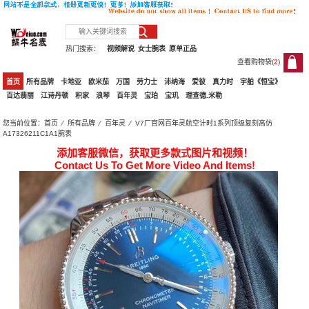
热门搜索：
视频解说
女士腕表
原单正品
查看购物袋(
2
)
2
首页
所有品牌
卡地亚
欧米茄
万国
劳力士
沛纳海
爱彼
真力时
宇舶《恒宝》
百达翡丽
江诗丹顿
积家
浪琴
百年灵
宝珀
宝玑
理查德.米勒
您当前位置：
首页
⁄
所有品牌
⁄
百年灵
⁄ V7厂官网百年灵航空计时1系列顶级复刻高仿
A17326211C1A1腕表
添加客服微信，获取更多款式图片和视频！
Contact Us To Get More Video And Items!