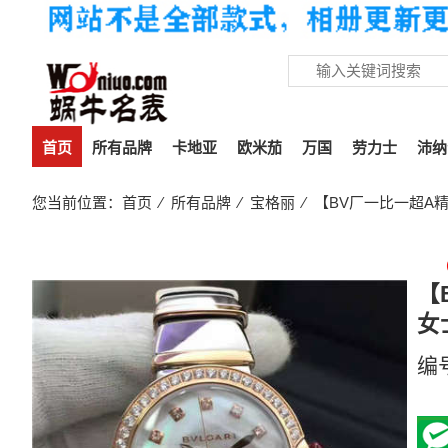
首页
所有品牌
卡地亚
欧米茄
万国
劳力士
沛纳
您当前位置：
首页
⁄
所有品牌
⁄
宝格丽
⁄ 【BV厂一比一超A精高
【
女
编
30