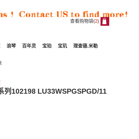
查看购物袋(
2
)
2
家
浪琴
百年灵
宝珀
宝玑
理查德.米勒
表
!
All
2198 LU33WSPGSPGD/11
Reviews