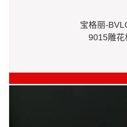
宝格丽-BV
9015雕