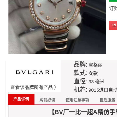
订
品牌:
宝格丽
款式:
女款
直径:
33 毫米
查看该品牌所有产品 〉
机芯:
9015进口自
产品详情
购前必读
使用注意事项
售后服务
【BV厂一比一超A精仿手表】宝