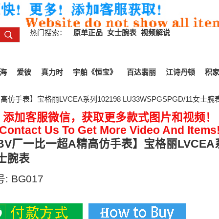
热门搜索：
原单正品
女士腕表
视频解说
海
爱彼
真力时
宇舶《恒宝》
百达翡丽
江诗丹顿
积
仿手表】宝格丽LVCEA系列102198 LU33WSPGSPGD/11女士腕
添加客服微信，获取更多款式图片和视频！
Contact Us To Get More Video And Items
BV厂一比一超A精高仿手表】宝格丽LVCEA系列10
士腕表
号:
BG017
00