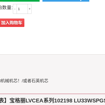
购数量:
-
+
动机械机芯！/或者石英机芯
格丽LVCEA系列102198 LU33WSPGS