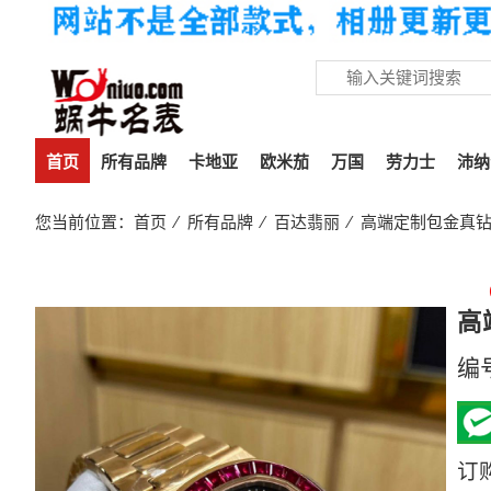
首页
所有品牌
卡地亚
欧米茄
万国
劳力士
沛纳
您当前位置：
首页
⁄
所有品牌
⁄
百达翡丽
⁄ 高端定制包金真钻百
高
编
订