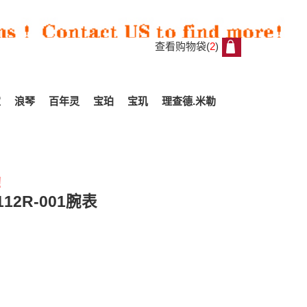
查看购物袋(
2
)
2
家
浪琴
百年灵
宝珀
宝玑
理查德.米勒
!
All
2R-001腕表
Reviews