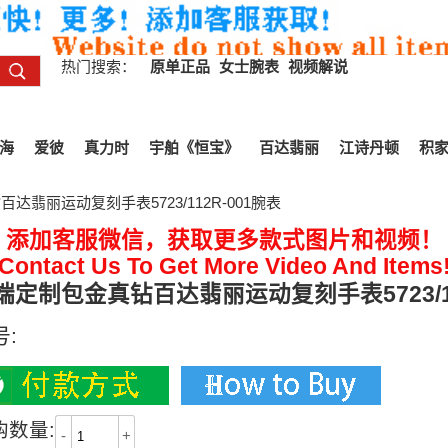
热门搜索：
原单正品
女士腕表
视频解说
海
爱彼
真力时
宇舶《恒宝》
百达翡丽
江诗丹顿
积
达翡丽运动复刻手表5723/112R-001腕表
添加客服微信，获取更多款式图片和视频！
Contact Us To Get More Video And Items
端定制包金真钻百达翡丽运动复刻手表5723/11
号:
购数量:
-
+