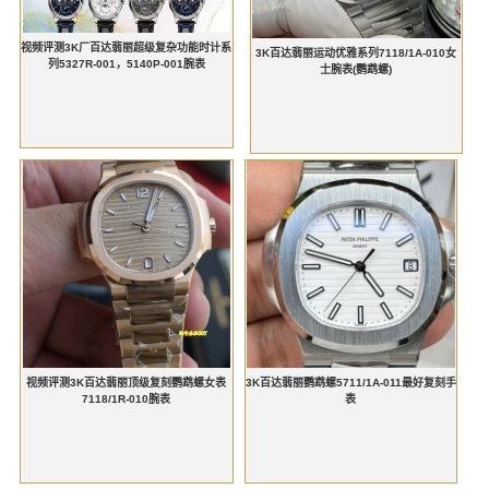
视频评测3K厂百达翡丽超级复杂功能时计系
3K百达翡丽运动优雅系列7118/1A-010女
列5327R-001，5140P-001腕表
士腕表(鹦鹉螺)
视频评测3K百达翡丽顶级复刻鹦鹉螺女表
3K百达翡丽鹦鹉螺5711/1A-011最好复刻手
7118/1R-010腕表
表