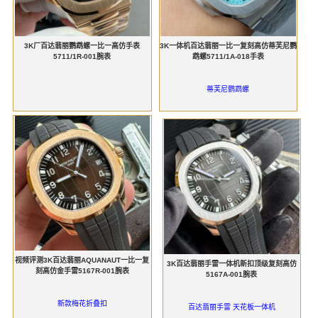
3K厂百达翡丽鹦鹉螺一比一高仿手表
3K一体机百达翡丽一比一复刻高仿蒂芙尼鹦
5711/1R-001腕表
鹉螺5711/1A-018手表
蒂芙尼鹦鹉螺
视频评测3K百达翡丽AQUANAUT一比一复
3K百达翡丽手雷一体机新扣顶级复刻高仿
刻高仿金手雷5167R-001腕表
5167A-001腕表
新款梅花折叠扣
百达翡丽手雷 天花板一体机