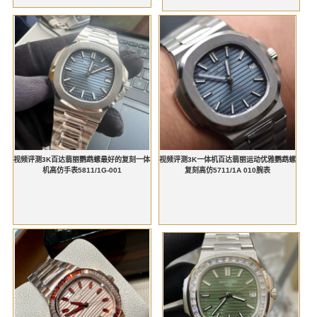
视频评测3K百达翡丽鹦鹉螺最好的复刻一体
视频评测3K一体机百达翡丽运动优雅鹦鹉螺
机高仿手表5811/1G-001
复刻高仿5711/1A 010腕表