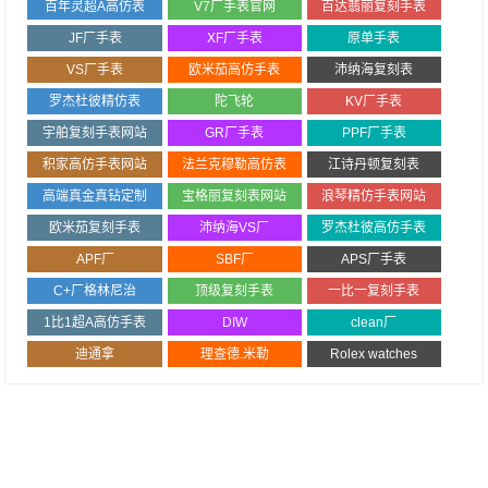
百年灵超A高仿表
V7厂手表官网
百达翡丽复刻手表
JF厂手表
XF厂手表
原单手表
VS厂手表
欧米茄高仿手表
沛纳海复刻表
罗杰杜彼精仿表
陀飞轮
KV厂手表
宇舶复刻手表网站
GR厂手表
PPF厂手表
积家高仿手表网站
法兰克穆勒高仿表
江诗丹顿复刻表
高端真金真钻定制
宝格丽复刻表网站
浪琴精仿手表网站
欧米茄复刻手表
沛纳海VS厂
罗杰杜彼高仿手表
APF厂
SBF厂
APS厂手表
C+厂格林尼治
顶级复刻手表
一比一复刻手表
1比1超A高仿手表
DIW
clean厂
迪通拿
理查德.米勒
Rolex watches