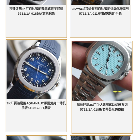
视频评测3K厂百达翡丽鹦鹉螺蒂芙尼蓝
3K一体机顶级复刻百达翡丽运动优雅系列
5711/1A-018超A复刻腕表
5711/1A-011腕表(鹦鹉螺)手表
3K厂百达翡丽AQUANAUT手雷复刻一体机
视频评测3K厂百达翡丽运动优雅系列
手表5168G-001腕表
5711/1A-018腕表蒂芙尼鹦鹉螺