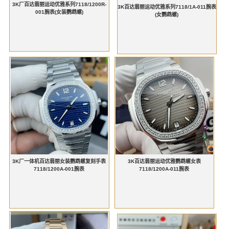
3K厂百达翡丽运动优雅系列7118/1200R-
3K百达翡丽运动优雅系列7118/1A-011腕表
001腕表(女装鹦鹉螺)
(女鹦鹉螺)
3K厂一体机百达翡丽女装鹦鹉螺复刻手表
3K百达翡丽运动优雅鹦鹉螺女表
7118/1200A-001腕表
7118/1200A-011腕表